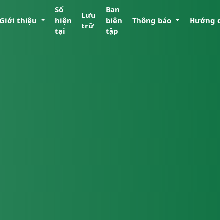
Số
Ban
Lưu
Giới thiệu
hiện
biên
Thông báo
Hướng 
trữ
tại
tập