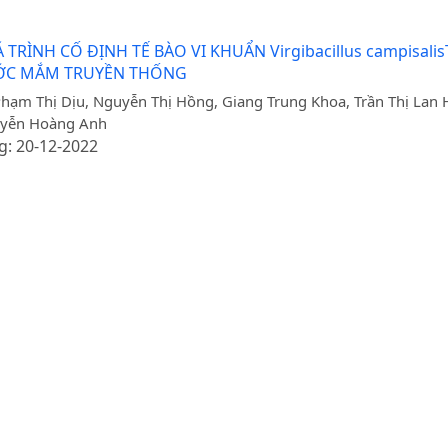
ÌNH CỐ ĐỊNH TẾ BÀO VI KHUẨN Virgibacillus campisali
ƯỚC MẮM TRUYỀN THỐNG
hạm Thị Dịu, Nguyễn Thị Hồng, Giang Trung Khoa, Trần Thị Lan
guyễn Hoàng Anh
g: 20-12-2022
pergillusOryzae T6 TỚI KHẢ NĂNG SINH TỔNG HỢP HOẠ
NGƯỜI CÓ ĐƯỜNG HUYẾT CAO VÀ THỪA CÂN
g: 20-12-2022
N KHẢ NĂNG TỔNG HỢP IAA CỦA CHỦNG VI KHUẨN NỘI S
àng Thị Liễu, Nguyễn Văn Giang