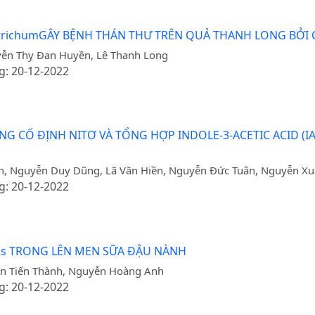
trichumGÂY BỆNH THÁN THƯ TRÊN QUẢ THANH LONG BỞI C
yễn Thỵ Đan Huyền, Lê Thanh Long
g: 20-12-2022
 CỐ ĐỊNH NITƠ VÀ TỔNG HỢP INDOLE-3-ACETIC ACID (IA
h, Nguyễn Duy Dũng, Lã Văn Hiền, Nguyễn Đức Tuân, Nguyễn Xu
g: 20-12-2022
lus TRONG LÊN MEN SỮA ĐẬU NÀNH
n Tiến Thành, Nguyễn Hoàng Anh
g: 20-12-2022