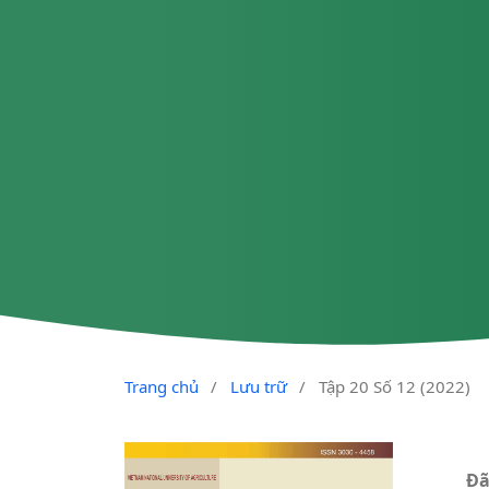
Trang chủ
/
Lưu trữ
/
Tập 20 Số 12 (2022)
Đã