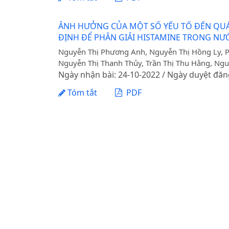
ẢNH HƯỞNG CỦA MỘT SỐ YẾU TỐ ĐẾN QUÁ TR
ĐỊNH ĐỂ PHÂN GIẢI HISTAMINE TRONG N
Nguyễn Thị Phương Anh, Nguyễn Thị Hồng Ly, P
Nguyễn Thị Thanh Thủy, Trần Thị Thu Hằng, N
Ngày nhận bài: 24-10-2022 / Ngày duyệt đăn
Tóm tắt
PDF
ẢNH HƯỞNG MỘT SỐ ĐIỀU KIỆN LÊN MEN As
XUẤT THỰC PHẨM BẢO VỆ SỨC KHOẺ CHO 
Nguyễn Đức Tiến, Nguyễn Thị Huyền
Ngày nhận bài: 05-10-2022 / Ngày duyệt đăn
Tóm tắt
PDF
ẢNH HƯỞNG CỦA MÔI TRƯỜNG NUÔI CẤY ĐẾ
Phạm Hồng Hiển, Trần Thị Đào, Tạ Hà Trang, Ho