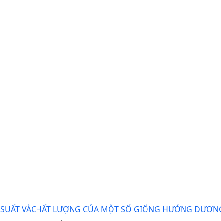
G SUẤT VÀCHẤT LƯỢNG CỦA MỘT SỐ GIỐNG HƯỚNG DƯƠN