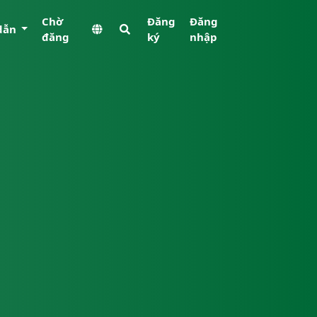
Chờ
Đăng
Đăng
dẫn
đăng
ký
nhập