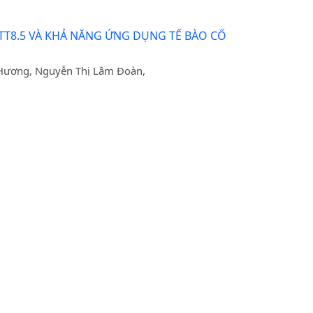
sTT8.5 VÀ KHẢ NĂNG ỨNG DỤNG TẾ BÀO CỐ
 Hương, Nguyễn Thị Lâm Đoàn,
T CHẤT KÌM HÃM - GLUCOSIDASE TRONG SẢN
INH HY9 VÀTT3