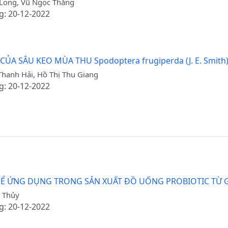
 Long, Vũ Ngọc Thắng
g: 20-12-2022
A SÂU KEO MÙA THU Spodoptera frugiperda (J. E. Smit
Thanh Hải, Hồ Thị Thu Giang
g: 20-12-2022
 ĐỂ ỨNG DỤNG TRONG SẢN XUẤT ĐỒ UỐNG PROBIOTIC TỪ
h Thủy
g: 20-12-2022