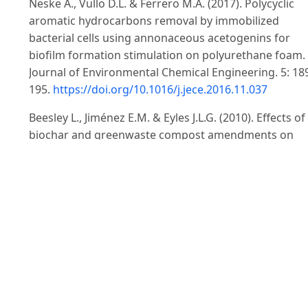
Neske A., Vullo D.L. & Ferrero M.A. (2017). Polycyclic
aromatic hydrocarbons removal by immobilized
bacterial cells using annonaceous acetogenins for
biofilm formation stimulation on polyurethane foam.
Journal of Environmental Chemical Engineering. 5: 18
195.
https://doi.org/10.1016/j.jece.2016.11.037
Beesley L., Jiménez E.M. & Eyles J.L.G. (2010). Effects of
biochar and greenwaste compost amendments on
mobility, bioavailability and toxicity of inorganic and
organic contaminants in a multi-element polluted soil
Environmental Pollution. 158: 2282-2287.
Chen B. & Chen Z. (2009). Sorption of naphthalene an
1-naphthol by biochars of orange peels with different
pyrolytic temperatures. Chemosphere. 76: 127-133.
Hale S. E., Hanley K., Lehmann J., Zimmerman A.R. &
Cornelissen G. (2011). Effects of chemical, biological,