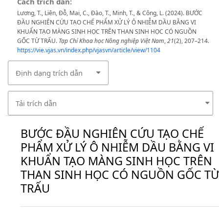
Cách trích dẫn:
Lương, T., Liên, Đỗ, Mai, C., Đào, T., Minh, T., & Công, L. (2024). BƯỚC
ĐẦU NGHIÊN CỨU TẠO CHẾ PHẨM XỬ LÝ Ô NHIỄM DẦU BẰNG VI
KHUẨN TẠO MÀNG SINH HỌC TRÊN THAN SINH HỌC CÓ NGUỒN
GỐC TỪ TRẤU.
Tạp Chí Khoa học Nông nghiệp Việt Nam
,
21
(2), 207–214.
https://vie.vjas.vn/index.php/vjasvn/article/view/1104
Định dạng trích dẫn
Tải trích dẫn
BƯỚC ĐẦU NGHIÊN CỨU TẠO CHẾ
PHẨM XỬ LÝ Ô NHIỄM DẦU BẰNG VI
KHUẨN TẠO MÀNG SINH HỌC TRÊN
THAN SINH HỌC CÓ NGUỒN GỐC T
TRẤU