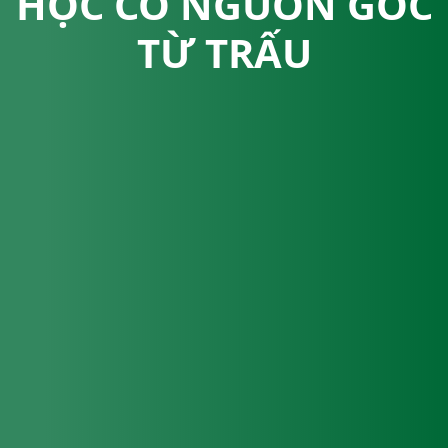
HỌC CÓ NGUỒN GỐC
TỪ TRẤU