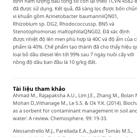
định hàm lượng dầu tổng số còn lại theo TCVN 4582-
đã được sử dụng. Kết quả, đã sàng lọc được bốn chủ
vi khuẩn gồm Acinetobacter baumanniiQN01,
Rhizobium sp. DG2, Rhodococcussp. BN5 và
Stenotophomonas maltophiliaQNG02. Đã xác định
được nhiệt độ lên men phù hợp là 40C và độ ẩm của 
phẩm là 40%. Chế phẩm tạo thành đã cho thấy hiệu q
loại bỏ dầu diesel lên tới 99% sau 7 ngày nuôi cấy với
nồng độ dầu ban đầu là 10 g/kg đất.
Tài liệu tham khảo
Ahmad M., Rajapaksha A.U., Lim J.E., Zhang M., Bolan N
Mohan D.,Vithanage M., Le S.S. & Ok Y.K. (2014). Bioch
as a sorbent for contaminant management in soil an
water: A review. Chemosphere. 99: 19-33.
Alessandrello M.J., Parellada E.A., Juárez Tomás M.S.,