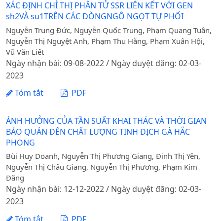
XÁC ĐỊNH CHỈ THỊ PHÂN TỬ SSR LIÊN KẾT VỚI GEN
sh2VÀ su1TRÊN CÁC DÒNGNGÔ NGỌT TỰ PHỐI
Nguyễn Trung Đức, Nguyễn Quốc Trung, Phạm Quang Tuân,
Nguyễn Thị Nguyệt Anh, Phạm Thu Hằng, Phạm Xuân Hội,
Vũ Văn Liết
Ngày nhận bài: 09-08-2022 / Ngày duyệt đăng: 02-03-
2023
Tóm tắt
PDF
ẢNH HƯỞNG CỦA TẦN SUẤT KHAI THÁC VÀ THỜI GIAN
BẢO QUẢN ĐẾN CHẤT LƯỢNG TINH DỊCH GÀ HẮC
PHONG
Bùi Huy Doanh, Nguyễn Thị Phương Giang, Đinh Thị Yên,
Nguyễn Thị Châu Giang, Nguyễn Thị Phương, Phạm Kim
Đăng
Ngày nhận bài: 12-12-2022 / Ngày duyệt đăng: 02-03-
2023
Tóm tắt
PDF