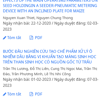
EFFECTS OF THE MAIN OPERATING PARAMETERS ON
SEED HOLDINGIN A SEEDER-PNEUMATIC METERING
DEVICE WITH AN INCLINED PLATE FOR MAIZE
Nguyen Xuan Thiet, Nguyen Chung Thong
Ngày nhận bài: 22-12-2020 / Ngày duyệt đăng: 02-03-
2023
Tóm tắt
PDF
BƯỚC ĐẦU NGHIÊN CỨU TẠO CHẾ PHẨM XỬ LÝ Ô
NHIỄM DẦU BẰNG VI KHUẨN TẠO MÀNG SINH HỌC
TRÊN THAN SINH HỌC CÓ NGUỒN GỐC TỪ TRẤU
Trần Thị Lương, Đỗ Thị Liên, Cung Thị Ngọc Mai, Trần Thị
Đào, Trần Phương Minh, Lê Thị Nhi Công
Ngày nhận bài: 01-02-2023 / Ngày duyệt đăng: 07-03-
2023
Tóm tắt
PDF
NGHIÊN CỨUNHÂN NHANH IN VITROCÂYHÔNG