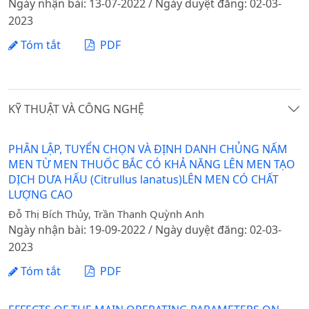
Ngày nhận bài: 13-07-2022 / Ngày duyệt đăng: 02-03-
2023
Tóm tắt
PDF
KỸ THUẬT VÀ CÔNG NGHỆ
PHÂN LẬP, TUYỂN CHỌN VÀ ĐỊNH DANH CHỦNG NẤM
MEN TỪ MEN THUỐC BẮC CÓ KHẢ NĂNG LÊN MEN TẠO
DỊCH DƯA HẤU (Citrullus lanatus)LÊN MEN CÓ CHẤT
LƯỢNG CAO
Đỗ Thị Bích Thủy, Trần Thanh Quỳnh Anh
Ngày nhận bài: 19-09-2022 / Ngày duyệt đăng: 02-03-
2023
Tóm tắt
PDF