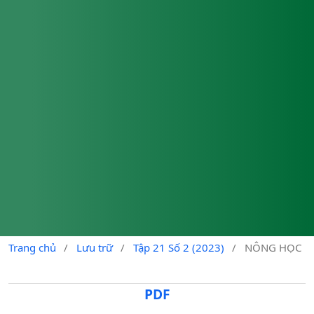
Trang chủ
/
Lưu trữ
/
Tập 21 Số 2 (2023)
/
NÔNG HỌC
PDF