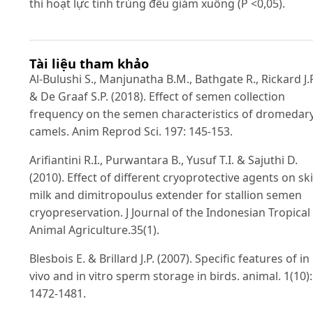
thì hoạt lực tinh trùng đều giảm xuống (P <0,05).
Tài liệu tham khảo
Al-Bulushi S., Manjunatha B.M., Bathgate R., Rickard J.P
& De Graaf S.P. (2018). Effect of semen collection
frequency on the semen characteristics of dromedar
camels. Anim Reprod Sci. 197: 145-153.
Arifiantini R.I., Purwantara B., Yusuf T.I. & Sajuthi D.
(2010). Effect of different cryoprotective agents on s
milk and dimitropoulus extender for stallion semen
cryopreservation. J Journal of the Indonesian Tropical
Animal Agriculture.35(1).
Blesbois E. & Brillard J.P. (2007). Specific features of in
vivo and in vitro sperm storage in birds. animal. 1(10):
1472-1481.