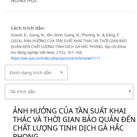
NÔNG HỌC
Cách trích dẫn:
Doanh, B., Giang, N., Yên, Đinh, Giang, N., Phương, N., & Đăng, P.
(2024). ẢNH HƯỞNG CỦA TẦN SUẤT KHAI THÁC VÀ THỜI GIAN BẢO
QUẢN ĐẾN CHẤT LƯỢNG TINH DỊCH GÀ HẮC PHONG.
Tạp Chí Khoa
học Nông nghiệp Việt Nam
,
21
(2), 161–168.
https://vie.vjas.vn/index.php/vjasvn/article/view/1111
Định dạng trích dẫn
Tải trích dẫn
ẢNH HƯỞNG CỦA TẦN SUẤT KHAI
THÁC VÀ THỜI GIAN BẢO QUẢN ĐẾN
CHẤT LƯỢNG TINH DỊCH GÀ HẮC
PHONG