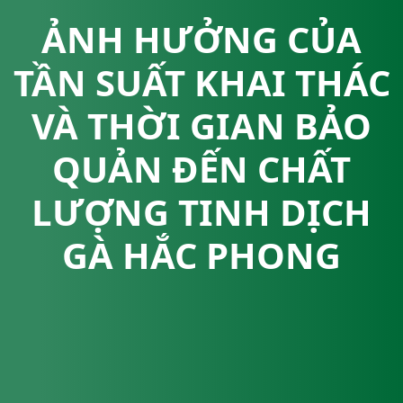
ẢNH HƯỞNG CỦA
TẦN SUẤT KHAI THÁC
VÀ THỜI GIAN BẢO
QUẢN ĐẾN CHẤT
LƯỢNG TINH DỊCH
GÀ HẮC PHONG