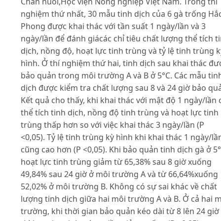
Chăn nuôi,Học viện Nông nghiệp Việt Nam. Trong thí
nghiệm thứ nhất, 30 mẫu tinh dịch của 6 gà trống Hắ
Phong được khai thác với tần suất 1 ngày/lần và 3
ngày/lần để đánh giácác chỉ tiêu chất lượng thể tích t
dịch, nồng độ, hoạt lực tinh trùng và tỷ lệ tinh trùng k
hình. Ở thí nghiệm thứ hai, tinh dịch sau khai thác đư
bảo quản trong môi trường A và B ở 5°C. Các mẫu tin
dịch được kiểm tra chất lượng sau 8 và 24 giờ bảo qu
Kết quả cho thấy, khi khai thác với mật độ 1 ngày/lần 
thể tích tinh dịch, nồng độ tinh trùng và hoạt lực tinh
trùng thấp hơn so với việc khai thác 3 ngày/lần (P
<0,05). Tỷ lệ tinh trùng kỳ hình khi khai thác 1 ngày/lầ
cũng cao hơn (P <0,05). Khi bảo quản tinh dịch gà ở 5°
hoạt lực tinh trùng giảm từ 65,38% sau 8 giờ xuống
49,84% sau 24 giờ ở môi trường A và từ 66,64%xuống
52,02% ở môi trường B. Không có sự sai khác về chất
lượng tinh dịch giữa hai môi trường A và B. Ở cả hai 
trường, khi thời gian bảo quản kéo dài từ 8 lên 24 giờ