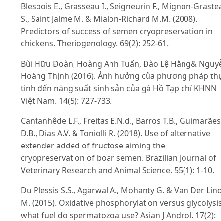
Blesbois E., Grasseau I., Seigneurin F., Mignon-Graste
S., Saint Jalme M. & Mialon-Richard M.M. (2008).
Predictors of success of semen cryopreservation in
chickens. Theriogenology. 69(2): 252-61.
Bùi Hữu Đoàn, Hoàng Anh Tuấn, Đào Lệ Hằng& Nguy
Hoàng Thịnh (2016). Ảnh hưởng của phương pháp th
tinh đến năng suất sinh sản của gà Hồ Tạp chí KHNN
Việt Nam. 14(5): 727-733.
Cantanhêde L.F., Freitas E.N.d., Barros T.B., Guimarães
D.B., Dias A.V. & Toniolli R. (2018). Use of alternative
extender added of fructose aiming the
cryopreservation of boar semen. Brazilian Journal of
Veterinary Research and Animal Science. 55(1): 1-10.
Du Plessis S.S., Agarwal A., Mohanty G. & Van Der Lin
M. (2015). Oxidative phosphorylation versus glycolysis
what fuel do spermatozoa use? Asian J Androl. 17(2):