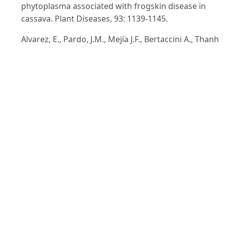
phytoplasma associated with frogskin disease in
cassava. Plant Diseases, 93: 1139-1145.
Alvarez, E., Pardo, J.M., Mejía J.F., Bertaccini A., Thanh
N.D., Hoat T.X. (2013). Detection and identification of
‘Candidatus Phytoplasma asteris’ related phytoplasm
associated with a witches’ broom disease of cassava 
Vietnam. Phytopathogenic Mollicutes, 3(2): 77-81.
Arocha, Y., Echodu R., Talengera D., Muhangi J.,
Rockefeller E., Asher O., Nakacwa R., Serugga R.,
Gumisiriza G., Tripathi J., Kabuye D., Otipa M., Lukand
K. and Boa E. (2008a). Occurrence of ‘Candidatus
Phytoplasma aurantifolia’ (16SrII group) in cassava a
four other species in Uganda. New Disease Reports, 1
28.
Arocha, Y., Piñol B., Almeida R., Acosta K., Quiñones M.
Zayas T., Varela M., Marrero Y., Boa E. and Lucas J.A.