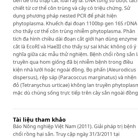
đèn để thu thập các loài rầy lá. DNA tổng số được tác
chiết từ cơ thể côn trùng và cây có triệu chứng. Sử
dụng phương pháp nested PCR để phát hiện
phytoplasma. Khuếch đại đoạn 1100bp gen 16S rDNA
cho thấy cơ thể côn trùng nhiễm phytoplasma. Phân
tích đa hình chiều dài đoạn cắt giới hạn dùng enzyme
cắt là EcoRI và HaeIII cho thấy sự sai khác không có ý
nghĩa giữa các mẫu thử nghiệm. Bệnh chổi rồng sắn 
truyền qua hom giống đã bị nhiễm bệnh trong điều
kiện nhà lưới hoặc ngoài đồng. Bọ phấn (Aleurodicus
dispersus), rệp sáp (Paracoccus marginatus) và nhện
đỏ (Tetranychus urticae) không lan truyền phytoplas
mặc dù chúng sống trực tiếp trên cây sắn ngoài đồng
Tài liệu tham khảo
Báo Nông nghiệp Việt Nam (2011). Giải pháp trị bệnh
chổi rồng hại sắn. Truy cập ngày 31/3/2011 tại