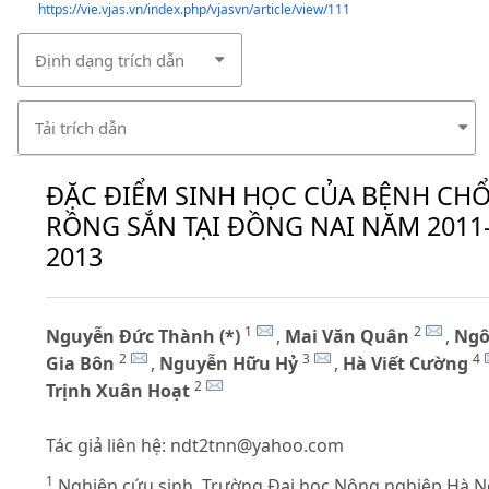
https://vie.vjas.vn/index.php/vjasvn/article/view/111
Định dạng trích dẫn
Tải trích dẫn
ĐẶC ĐIỂM SINH HỌC CỦA BỆNH CHỔ
RỒNG SẮN TẠI ĐỒNG NAI NĂM 2011
2013
1
2
Nguyễn Đức Thành (*)
,
Mai Văn Quân
,
Ng
2
3
4
Gia Bôn
,
Nguyễn Hữu Hỷ
,
Hà Viết Cường
2
Trịnh Xuân Hoạt
Tác giả liên hệ:
ndt2tnn@yahoo.com
1
Nghiên cứu sinh, Trường Đại học Nông nghiệp Hà N