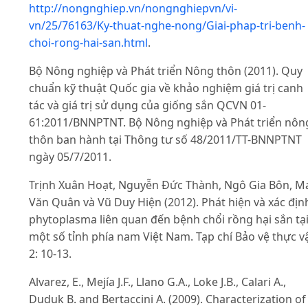
http://nongnghiep.vn/nongnghiepvn/vi-
vn/25/76163/Ky-thuat-nghe-nong/Giai-phap-tri-benh-
choi-rong-hai-san.html
.
Bộ Nông nghiệp và Phát triển Nông thôn (2011). Quy
chuẩn kỹ thuật Quốc gia về khảo nghiệm giá trị canh
tác và giá trị sử dụng của giống sắn QCVN 01-
61:2011/BNNPTNT. Bộ Nông nghiệp và Phát triển nôn
thôn ban hành tại Thông tư số 48/2011/TT-BNNPTNT
ngày 05/7/2011.
Trịnh Xuân Hoạt, Nguyễn Đức Thành, Ngô Gia Bôn, M
Văn Quân và Vũ Duy Hiện (2012). Phát hiện và xác địn
phytoplasma liên quan đến bệnh chổi rồng hại sắn tạ
một số tỉnh phía nam Việt Nam. Tạp chí Bảo vệ thực vậ
2: 10-13.
Alvarez, E., Mejía J.F., Llano G.A., Loke J.B., Calari A.,
Duduk B. and Bertaccini A. (2009). Characterization of