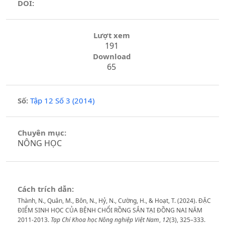
DOI:
Lượt xem
191
Download
65
Số:
Tập 12 Số 3 (2014)
Chuyên mục:
NÔNG HỌC
Cách trích dẫn:
Thành, N., Quân, M., Bôn, N., Hỷ, N., Cường, H., & Hoạt, T. (2024). ĐẶC
ĐIỂM SINH HỌC CỦA BỆNH CHỔI RỒNG SẮN TẠI ĐỒNG NAI NĂM
2011-2013.
Tạp Chí Khoa học Nông nghiệp Việt Nam
,
12
(3), 325–333.