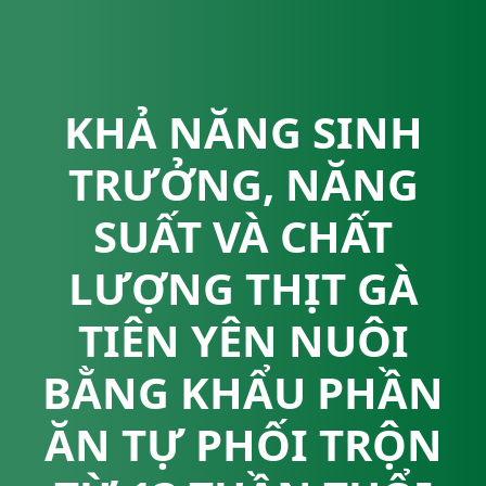
KHẢ NĂNG SINH
TRƯỞNG, NĂNG
SUẤT VÀ CHẤT
LƯỢNG THỊT GÀ
TIÊN YÊN NUÔI
BẰNG KHẨU PHẦN
ĂN TỰ PHỐI TRỘN