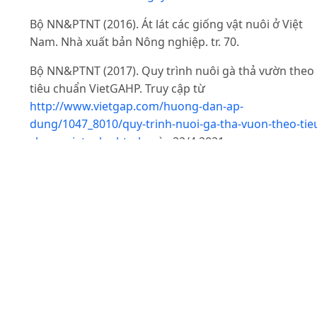
Bộ NN&PTNT (2016). Át lát các giống vật nuôi ở Việt
Nam. Nhà xuất bản Nông nghiệp. tr. 70.
Bộ NN&PTNT (2017). Quy trình nuôi gà thả vườn theo
tiêu chuẩn VietGAHP. Truy cập từ
http://www.vietgap.com/huong-dan-ap-
dung/1047_8010/quy-trinh-nuoi-ga-tha-vuon-theo-tie
chuan-vietgahp.html
ngày 22/4 2021.
Bộ NN&PTNT (2018). Thông thư số 01/2018/TT-
BNNPTNT ngày 16/01/2018 về việc ban hành danh mụ
giống vật nuôi được sản xuất, kinh doanh tại Việt Na
Bùi Hữu Đoàn, Nguyễn Thị Mai, Nguyễn Thanh Sơn &
Nguyễn Huy Đạt (2011). Các chỉ tiêu dùng trong nghi
cứu chăn nuôi gia cầm. Nhà xuất bản Nông nghiệp. tr.
60.
Fletcher D. (2002). Poultry meat quality. World's Poult