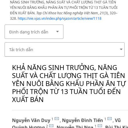
NĂNG SINH TRƯỞNG, NĂNG SUẤT VÀ CHẤT LƯỢNG THỊT GÀ TIÊN
YÊN NUÔI BẰNG KHẨU PHẦN ĂN TỰ PHỐI TRỘN TỪ 13 TUẦN TUỔI
ĐẾN XUẤT BÁN.
Tạp Chí Khoa học Nông nghiệp Việt Nam
,
21
(3), 320–
328.
https://vie.vjas.vn/index.php/vjasvn/article/view/1118
Định dạng trích dẫn
Tải trích dẫn
KHẢ NĂNG SINH TRƯỞNG, NĂNG
SUẤT VÀ CHẤT LƯỢNG THỊT GÀ TIÊN
YÊN NUÔI BẰNG KHẨU PHẦN ĂN TỰ
PHỐI TRỘN TỪ 13 TUẦN TUỔI ĐẾN
XUẤT BÁN
1
1
Nguyễn Văn Duy
,
Nguyễn Đình Tiến
,
Vũ
2
1
Quỳnh Hương
,
Nguyễn Thị Nga
,
Bùi Thị K