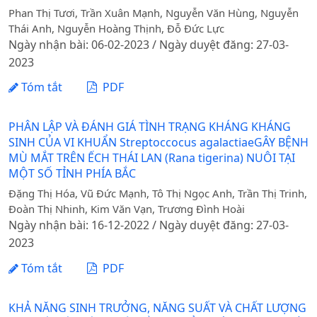
Phan Thị Tươi, Trần Xuân Mạnh, Nguyễn Văn Hùng, Nguyễn
Thái Anh, Nguyễn Hoàng Thịnh, Đỗ Đức Lực
Ngày nhận bài: 06-02-2023 / Ngày duyệt đăng: 27-03-
2023
Tóm tắt
PDF
PHÂN LẬP VÀ ĐÁNH GIÁ TÌNH TRẠNG KHÁNG KHÁNG
SINH CỦA VI KHUẨN Streptoccocus agalactiaeGÂY BỆNH
MÙ MẮT TRÊN ẾCH THÁI LAN (Rana tigerina) NUÔI TẠI
MỘT SỐ TỈNH PHÍA BẮC
Đặng Thị Hóa, Vũ Đức Mạnh, Tô Thị Ngọc Anh, Trần Thị Trinh,
Đoàn Thị Nhinh, Kim Văn Vạn, Trương Đình Hoài
Ngày nhận bài: 16-12-2022 / Ngày duyệt đăng: 27-03-
2023
Tóm tắt
PDF
KHẢ NĂNG SINH TRƯỞNG, NĂNG SUẤT VÀ CHẤT LƯỢNG