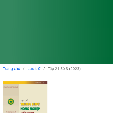
Trang chủ
/
Lưu trữ
/
Tập 21 Số 3 (2023)