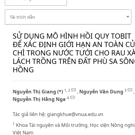
Tải trích dẫn
SỬ DỤNG MÔ HÌNH HỒI QUY TOBIT
ĐỂ XÁC ĐỊNH GIỚI HẠN AN TOÀN C
CHÌ TRONG NƯỚC TƯỚI CHO RAU X
LÁCH TRỒNG TRÊN ĐẤT PHÙ SA SÔ
HỒNG
1, 2
3
Nguyễn Thị Giang (*)
,
Nguyễn Văn Dung
,
4
Nguyễn Thị Hằng Nga
Tác giả liên hệ:
giangkhue@vnua.edu.vn
1
Khoa Tài nguyên và Môi trường, Học viện Nông ngh
Việt Nam