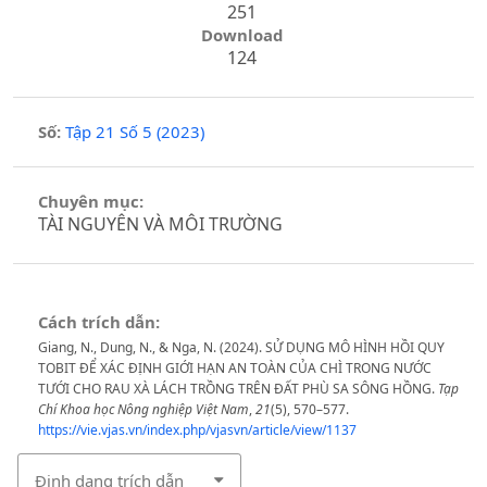
251
Download
124
Số:
Tập 21 Số 5 (2023)
Chuyên mục:
TÀI NGUYÊN VÀ MÔI TRƯỜNG
Cách trích dẫn:
Giang, N., Dung, N., & Nga, N. (2024). SỬ DỤNG MÔ HÌNH HỒI QUY
TOBIT ĐỂ XÁC ĐỊNH GIỚI HẠN AN TOÀN CỦA CHÌ TRONG NƯỚC
TƯỚI CHO RAU XÀ LÁCH TRỒNG TRÊN ĐẤT PHÙ SA SÔNG HỒNG.
Tạp
Chí Khoa học Nông nghiệp Việt Nam
,
21
(5), 570–577.
https://vie.vjas.vn/index.php/vjasvn/article/view/1137
Định dạng trích dẫn