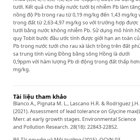
tưới. Kết quả cho thấy nước tưới bị nhiễm Pb làm tăn
nồng độ Pb trong rau từ 0,19 mg/kg đến 1,43 mg/kg 
trong đất từ 2,63-4,97 mg/kg so với trường hợp được
tưới bằng nước không nhiễm Pb. Sử dụng mô hình hồ
quy Tobit bước đầu ước tính được giới hạn an toàn c
Pb trong nước tưới cho rau xà lách trồng trên đất ph
sa trung tính vùng Đồng bằng sông Hồng là dưới
0,9ppm với hàm lượng Pb di động trong đất thấp hơn
mg/kg.
Tài liệu tham khảo
Blanco A., Pignata M. L., Lascano H.R. & Rodriguez J.H.
(2021). Assessment of lead tolerance on Glycine max(L
Merr. at early growth stages. Environmental Science
and Pollution Research. 28(18): 22843-22852.
Bộ Tài nguyên và Môi trường (2015). QCVN 03-