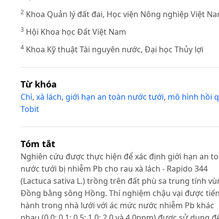
2
Khoa Quản lý đất đai, Học viện Nông nghiệp Việt N
3
Hội Khoa học Đất Việt Nam
4
Khoa Kỹ thuật Tài nguyên nước, Đại học Thủy lợi
Từ khóa
Chì
,
xà lách
,
giới hạn an toàn nước tưới
,
mô hình hồi 
Tobit
Tóm tắt
Nghiên cứu được thực hiện để xác định giới hạn an t
nước tưới bị nhiễm Pb cho rau xà lách - Rapido 344
(Lactuca sativa L.) trồng trên đất phù sa trung tính v
Đồng bằng sông Hồng. Thí nghiệm chậu vại được tiế
hành trong nhà lưới với ác mức nước nhiễm Pb khác
nhau (0,0; 0,1; 0,5; 1,0; 2,0 và 4,0ppm) được sử dụng đ