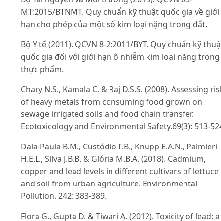
MT:2015/BTNMT. Quy chuẩn kỹ thuật quốc gia về giới
hạn cho phép của một số kim loại nặng trong đất.
Bộ Y tế (2011). QCVN 8-2:2011/BYT. Quy chuẩn kỹ thuậ
quốc gia đối với giới hạn ô nhiễm kim loại nặng trong
thực phẩm.
Chary N.S., Kamala C. & Raj D.S.S. (2008). Assessing ris
of heavy metals from consuming food grown on
sewage irrigated soils and food chain transfer.
Ecotoxicology and Environmental Safety.69(3): 513-52
Dala-Paula B.M., Custódio F.B., Knupp E.A.N., Palmieri
H.E.L., Silva J.B.B. & Glória M.B.A. (2018). Cadmium,
copper and lead levels in different cultivars of lettuce
and soil from urban agriculture. Environmental
Pollution. 242: 383-389.
Flora G., Gupta D. & Tiwari A. (2012). Toxicity of lead: a