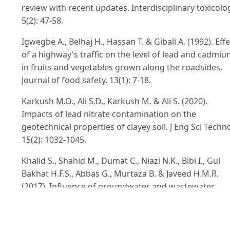
review with recent updates. Interdisciplinary toxicolo
5(2): 47-58.
Igwegbe A., Belhaj H., Hassan T. & Gibali A. (1992). Effe
of a highway's traffic on the level of lead and cadmi
in fruits and vegetables grown along the roadsides.
Journal of food safety. 13(1): 7-18.
Karkush M.O., Ali S.D., Karkush M. & Ali S. (2020).
Impacts of lead nitrate contamination on the
geotechnical properties of clayey soil. J Eng Sci Techno
15(2): 1032-1045.
Khalid S., Shahid M., Dumat C., Niazi N.K., Bibi I., Gul
Bakhat H.F.S., Abbas G., Murtaza B. & Javeed H.M.R.
(2017). Influence of groundwater and wastewater
irrigation on lead accumulation in soil and vegetables
Implications for health risk assessment and
phytoremediation. International Journal of