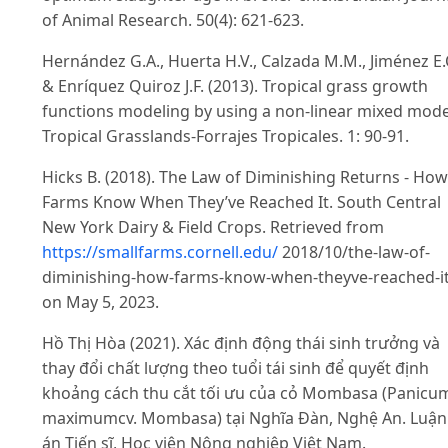
of Animal Research. 50(4): 621-623.
Hernández G.A., Huerta H.V., Calzada M.M., Jiménez E.
& Enríquez Quiroz J.F. (2013). Tropical grass growth
functions modeling by using a non-linear mixed mode
Tropical Grasslands-Forrajes Tropicales. 1: 90-91.
Hicks B. (2018). The Law of Diminishing Returns - How
Farms Know When They’ve Reached It. South Central
New York Dairy & Field Crops. Retrieved from
https://smallfarms.cornell.edu/
2018/10/the-law-of-
diminishing-how-farms-know-when-theyve-reached-it
on May 5, 2023.
Hồ Thị Hòa (2021). Xác định động thái sinh trưởng và
thay đổi chất lượng theo tuổi tái sinh để quyết định
khoảng cách thu cắt tối ưu của cỏ Mombasa (Panicu
maximumcv. Mombasa) tại Nghĩa Đàn, Nghệ An. Luận
án Tiến sĩ, Học viện Nông nghiệp Việt Nam.