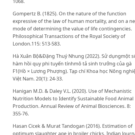
1068.
Gompertz B. (1825). On the nature of the function
expressive of the law of human mortality, and on a n
mode of determining the value of life contingencies.
Philosophical Transactions of the Royal Society of
London.115: 513-583.
Hà Xuân Bộ&Đặng Thuý Nhung (2022). Sử dụngmột s
hàm hồi quy phi tuyến tínhmô tả sinh trưởng của gà
F1(Hồ × Lương Phượng). Tạp chí Khoa học Nông nghi
Việt Nam. 20(1): 24-33.
Hanigan M.D. & Daley V.L. (2020). Use of Mechanistic
Nutrition Models to Identify Sustainable Food Animal
Production. Annual Review of Animal Biosciences. 8:
355-76.
Hasan Cicek & Murat Tandogan (2016). Estimation of
optimum slaughter age in broiler chicks. Indian Journ