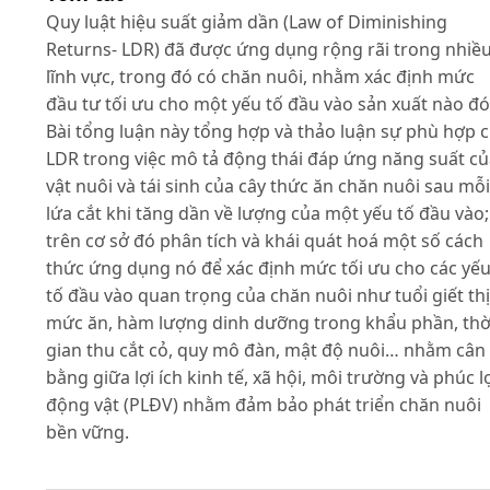
Quy luật hiệu suất giảm dần (Law of Diminishing
Returns- LDR) đã được ứng dụng rộng rãi trong nhiề
lĩnh vực, trong đó có chăn nuôi, nhằm xác định mức
đầu tư tối ưu cho một yếu tố đầu vào sản xuất nào đó
Bài tổng luận này tổng hợp và thảo luận sự phù hợp 
LDR trong việc mô tả động thái đáp ứng năng suất c
vật nuôi và tái sinh của cây thức ăn chăn nuôi sau mỗi
lứa cắt khi tăng dần về lượng của một yếu tố đầu vào;
trên cơ sở đó phân tích và khái quát hoá một số cách
thức ứng dụng nó để xác định mức tối ưu cho các yế
tố đầu vào quan trọng của chăn nuôi như tuổi giết thị
mức ăn, hàm lượng dinh dưỡng trong khẩu phần, thờ
gian thu cắt cỏ, quy mô đàn, mật độ nuôi… nhằm cân
bằng giữa lợi ích kinh tế, xã hội, môi trường và phúc l
động vật (PLĐV) nhằm đảm bảo phát triển chăn nuôi
bền vững.