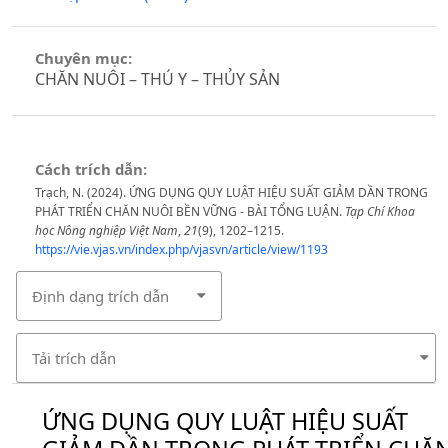
Chuyên mục:
CHĂN NUÔI – THÚ Y – THỦY SẢN
Cách trích dẫn:
Trạch, N. (2024). ỨNG DỤNG QUY LUẬT HIỆU SUẤT GIẢM DẦN TRONG
PHÁT TRIỂN CHĂN NUÔI BỀN VỮNG - BÀI TỔNG LUẬN.
Tạp Chí Khoa
học Nông nghiệp Việt Nam
,
21
(9), 1202–1215.
https://vie.vjas.vn/index.php/vjasvn/article/view/1193
Định dạng trích dẫn
Tải trích dẫn
ỨNG DỤNG QUY LUẬT HIỆU SUẤT