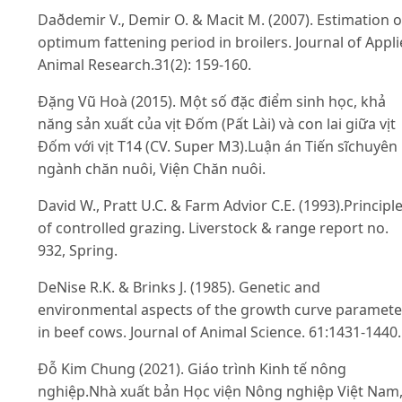
Daðdemir V., Demir O. & Macit M. (2007). Estimation o
optimum fattening period in broilers. Journal of Appl
Animal Research.31(2): 159-160.
Đặng Vũ Hoà (2015). Một số đặc điểm sinh học, khả
năng sản xuất của vịt Đốm (Pất Lài) và con lai giữa vịt
Đốm với vịt T14 (CV. Super M3).Luận án Tiến sĩchuyên
ngành chăn nuôi, Viện Chăn nuôi.
David W., Pratt U.C. & Farm Advior C.E. (1993).Principl
of controlled grazing. Liverstock & range report no.
932, Spring.
DeNise R.K. & Brinks J. (1985). Genetic and
environmental aspects of the growth curve paramete
in beef cows. Journal of Animal Science. 61:1431-1440.
Đỗ Kim Chung (2021). Giáo trình Kinh tế nông
nghiệp.Nhà xuất bản Học viện Nông nghiệp Việt Nam