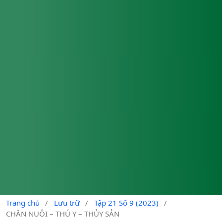
Trang chủ
/
Lưu trữ
/
Tập 21 Số 9 (2023)
/
CHĂN NUÔI – THÚ Y – THỦY SẢN