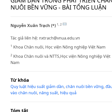
GIẢM DẦN TRONG PHÁT TRIỂN CHĂ
NUÔI BỀN VỮNG - BÀI TỔNG LUẬN
1, 2
Nguyễn Xuân Trạch (*)
Tác giả liên hệ:
nxtrach@vnua.edu.vn
1
Khoa Chăn nuôi, Học viện Nông nghiệp Việt Nam
2
Khoa Chăn nuôi và NTTS,Học viện Nông nghiệp Việt
Nam
Từ khóa
Quy luật hiệu suất giảm dần
,
chăn nuôi bền vững
,
đầ
vào chăn nuôi
,
năng suất
,
hiệu quả
Tóm tắt