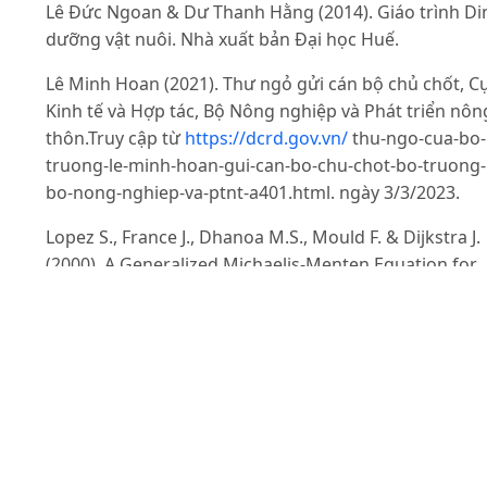
Lê Đức Ngoan & Dư Thanh Hằng (2014). Giáo trình Di
dưỡng vật nuôi. Nhà xuất bản Đại học Huế.
Lê Minh Hoan (2021). Thư ngỏ gửi cán bộ chủ chốt, C
Kinh tế và Hợp tác, Bộ Nông nghiệp và Phát triển nôn
thôn.Truy cập từ
https://dcrd.gov.vn/
thu-ngo-cua-bo-
truong-le-minh-hoan-gui-can-bo-chu-chot-bo-truong-
bo-nong-nghiep-va-ptnt-a401.html. ngày 3/3/2023.
Lopez S., France J., Dhanoa M.S., Mould F. & Dijkstra J.
(2000). A Generalized Michaelis-Menten Equation for
the Analysis of Growth. Journal of Animal Science. 78:
1816-1828.
Lương Anh Dũng (2011). Khả năng sinh trưởng và sin
sản của đàn bò Brahman nuôi tại Trạm Nghiên cứu và
Sản xuất tinh đông lạnh Moncada. Luận Văn Thạc sỹ
Nông nghiệp. Trường Đại Học Nông nghiệp Hà Nội.