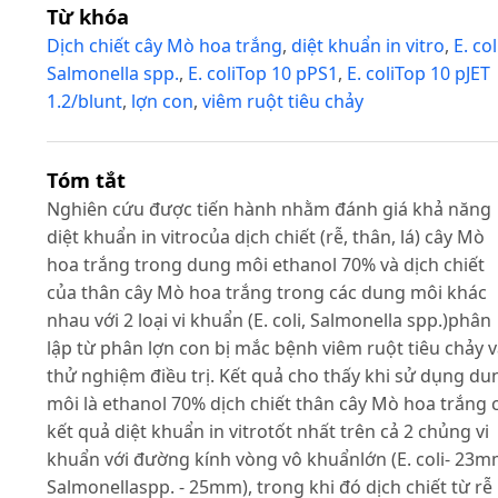
Từ khóa
Dịch chiết cây Mò hoa trắng
,
diệt khuẩn in vitro
,
E. col
Salmonella spp.
,
E. coliTop 10 pPS1
,
E. coliTop 10 pJET
1.2/blunt
,
lợn con
,
viêm ruột tiêu chảy
Tóm tắt
Nghiên cứu được tiến hành nhằm đánh giá khả năng
diệt khuẩn in vitrocủa dịch chiết (rễ, thân, lá) cây Mò
hoa trắng trong dung môi ethanol 70% và dịch chiết
của thân cây Mò hoa trắng trong các dung môi khác
nhau với 2 loại vi khuẩn (E. coli, Salmonella spp.)phân
lập từ phân lợn con bị mắc bệnh viêm ruột tiêu chảy 
thử nghiệm điều trị. Kết quả cho thấy khi sử dụng du
môi là ethanol 70% dịch chiết thân cây Mò hoa trắng 
kết quả diệt khuẩn in vitrotốt nhất trên cả 2 chủng vi
khuẩn với đường kính vòng vô khuẩnlớn (E. coli- 23m
Salmonellaspp. - 25mm), trong khi đó dịch chiết từ rễ