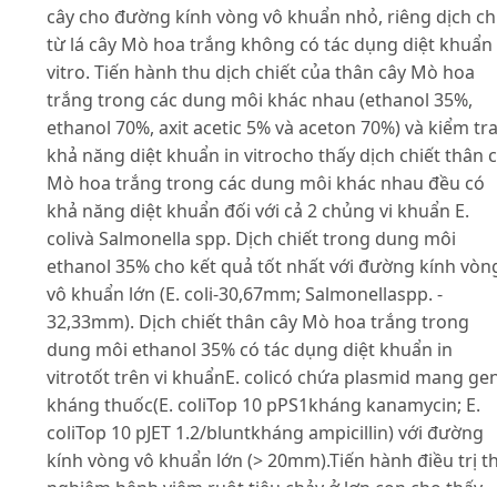
cây cho đường kính vòng vô khuẩn nhỏ, riêng dịch ch
từ lá cây Mò hoa trắng không có tác dụng diệt khuẩn 
vitro. Tiến hành thu dịch chiết của thân cây Mò hoa
trắng trong các dung môi khác nhau (ethanol 35%,
ethanol 70%, axit acetic 5% và aceton 70%) và kiểm tr
khả năng diệt khuẩn in vitrocho thấy dịch chiết thân 
Mò hoa trắng trong các dung môi khác nhau đều có
khả năng diệt khuẩn đối với cả 2 chủng vi khuẩn E.
colivà Salmonella spp. Dịch chiết trong dung môi
ethanol 35% cho kết quả tốt nhất với đường kính vòn
vô khuẩn lớn (E. coli-30,67mm; Salmonellaspp. -
32,33mm). Dịch chiết thân cây Mò hoa trắng trong
dung môi ethanol 35% có tác dụng diệt khuẩn in
vitrotốt trên vi khuẩnE. colicó chứa plasmid mang ge
kháng thuốc(E. coliTop 10 pPS1kháng kanamycin; E.
coliTop 10 pJET 1.2/bluntkháng ampicillin) với đường
kính vòng vô khuẩn lớn (> 20mm).Tiến hành điều trị t
nghiệm bệnh viêm ruột tiêu chảy ở lợn con cho thấy