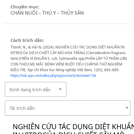
Chuyên mục:
CHĂN NUÔI – THÚ Y – THỦY SẢN
Cách trích dẫn:
Thanh, N., & Hải N. (2024). NGHIÊN CỨU TÁC DỤNG DIỆT KHUẨN IN
VITROCỦA DỊCH CHIẾT CÂY MÒ HOA TRẮNG (Clerodendron fragrans
Vent.)TRÊN VI KHUẨN E. coli, Salmonella spp.PHÂN LẬP TỪ PHÂN LỢN
CON THEO MẸ MẮC BỆNH VIÊM RUỘT TIÊU CHẢYVÀ THỬ NGHIỆM
ĐIỀU TRỊ.
Tạp Chí Khoa học Nông nghiệp Việt Nam
,
12
(5), 683–689.
https://vie.vjas.vn/index.php/vjasvn/article/view/134
Định dạng trích dẫn
Tải trích dẫn
NGHIÊN CỨU TÁC DỤNG DIỆT KHUẨ