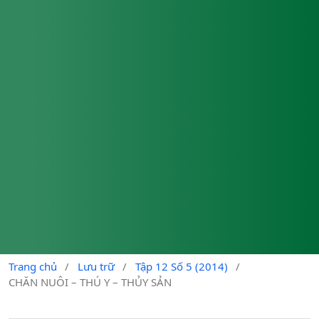
Trang chủ
/
Lưu trữ
/
Tập 12 Số 5 (2014)
/
CHĂN NUÔI – THÚ Y – THỦY SẢN