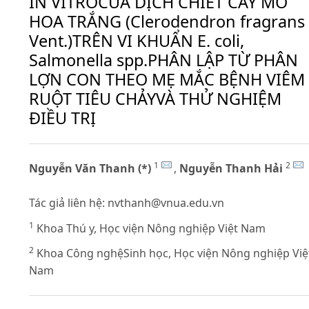
IN VITROCỦA DỊCH CHIẾT CÂY MÒ
HOA TRẮNG (Clerodendron fragrans
Vent.)TRÊN VI KHUẨN E. coli,
Salmonella spp.PHÂN LẬP TỪ PHÂN
LỢN CON THEO MẸ MẮC BỆNH VIÊM
RUỘT TIÊU CHẢYVÀ THỬ NGHIỆM
ĐIỀU TRỊ
1
2
Nguyễn Văn Thanh (*)
,
Nguyễn Thanh Hải
Tác giả liên hệ:
nvthanh@vnua.edu.vn
1
Khoa Thú y, Học viện Nông nghiệp Việt Nam
2
Khoa Công nghệSinh học, Học viện Nông nghiệp Việ
Nam