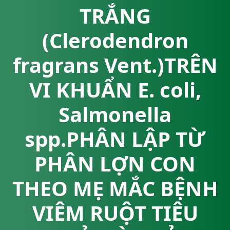
TRẮNG
(Clerodendron
fragrans Vent.)TRÊN
VI KHUẨN E. coli,
Salmonella
spp.PHÂN LẬP TỪ
PHÂN LỢN CON
THEO MẸ MẮC BỆNH
VIÊM RUỘT TIÊU