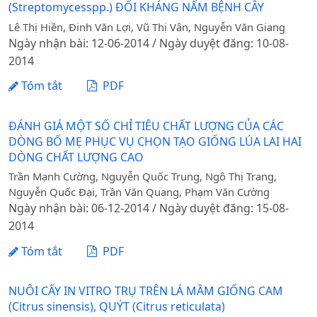
(Streptomycesspp.) ĐỐI KHÁNG NẤM BỆNH CÂY
Lê Thị Hiền, Đinh Văn Lợi, Vũ Thị Vân, Nguyễn Văn Giang
Ngày nhận bài: 12-06-2014 / Ngày duyệt đăng: 10-08-
2014
Tóm tắt
PDF
ĐÁNH GIÁ MỘT SỐ CHỈ TIÊU CHẤT LƯỢNG CỦA CÁC
DÒNG BỐ MẸ PHỤC VỤ CHỌN TẠO GIỐNG LÚA LAI HAI
DÒNG CHẤT LƯỢNG CAO
Trần Mạnh Cường, Nguyễn Quốc Trung, Ngô Thị Trang,
Nguyễn Quốc Đại, Trần Văn Quang, Phạm Văn Cường
Ngày nhận bài: 06-12-2014 / Ngày duyệt đăng: 15-08-
2014
Tóm tắt
PDF
NUÔI CẤY IN VITRO TRỤ TRÊN LÁ MẦM GIỐNG CAM
(Citrus sinensis), QUÝT (Citrus reticulata)