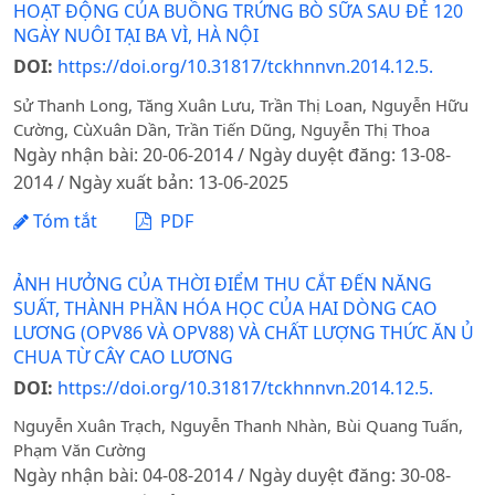
HOẠT ĐỘNG CỦA BUỒNG TRỨNG BÒ SỮA SAU ĐẺ 120
NGÀY NUÔI TẠI BA VÌ, HÀ NỘI
DOI:
https://doi.org/10.31817/tckhnnvn.2014.12.5.
Sử Thanh Long, Tăng Xuân Lưu, Trần Thị Loan, Nguyễn Hữu
Cường, CùXuân Dần, Trần Tiến Dũng, Nguyễn Thị Thoa
Ngày nhận bài: 20-06-2014 / Ngày duyệt đăng: 13-08-
2014 / Ngày xuất bản: 13-06-2025
Tóm tắt
PDF
ẢNH HƯỞNG CỦA THỜI ĐIỂM THU CẮT ĐẾN NĂNG
SUẤT, THÀNH PHẦN HÓA HỌC CỦA HAI DÒNG CAO
LƯƠNG (OPV86 VÀ OPV88) VÀ CHẤT LƯỢNG THỨC ĂN Ủ
CHUA TỪ CÂY CAO LƯƠNG
DOI:
https://doi.org/10.31817/tckhnnvn.2014.12.5.
Nguyễn Xuân Trạch, Nguyễn Thanh Nhàn, Bùi Quang Tuấn,
Phạm Văn Cường
Ngày nhận bài: 04-08-2014 / Ngày duyệt đăng: 30-08-