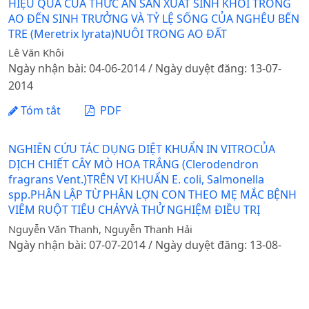
HIỆU QUẢ CỦA THỨC ĂN SẢN XUẤT SINH KHỐI TRONG
AO ĐẾN SINH TRƯỞNG VÀ TỶ LỆ SỐNG CỦA NGHÊU BẾN
TRE (Meretrix lyrata)NUÔI TRONG AO ĐẤT
Lê Văn Khôi
Ngày nhận bài: 04-06-2014 / Ngày duyệt đăng: 13-07-
2014
Tóm tắt
PDF
NGHIÊN CỨU TÁC DỤNG DIỆT KHUẨN IN VITROCỦA
DỊCH CHIẾT CÂY MÒ HOA TRẮNG (Clerodendron
fragrans Vent.)TRÊN VI KHUẨN E. coli, Salmonella
spp.PHÂN LẬP TỪ PHÂN LỢN CON THEO MẸ MẮC BỆNH
VIÊM RUỘT TIÊU CHẢYVÀ THỬ NGHIỆM ĐIỀU TRỊ
Nguyễn Văn Thanh, Nguyễn Thanh Hải
Ngày nhận bài: 07-07-2014 / Ngày duyệt đăng: 13-08-
2014
Tóm tắt
PDF