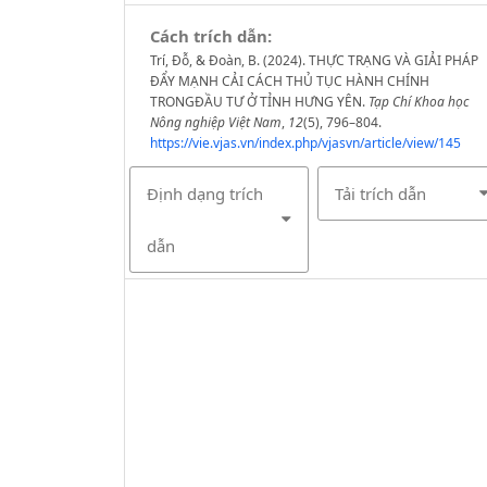
Cách trích dẫn:
Trí, Đỗ, & Đoàn, B. (2024). THỰC TRẠNG VÀ GIẢI PHÁP
ĐẨY MẠNH CẢI CÁCH THỦ TỤC HÀNH CHÍNH
TRONGĐẦU TƯ Ở TỈNH HƯNG YÊN.
Tạp Chí Khoa học
Nông nghiệp Việt Nam
,
12
(5), 796–804.
https://vie.vjas.vn/index.php/vjasvn/article/view/145
Định dạng trích
Tải trích dẫn
dẫn