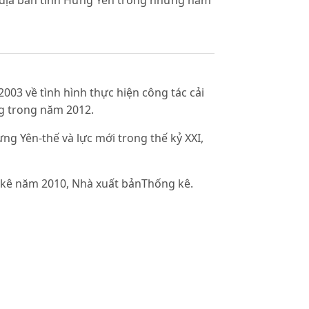
địa bàn tỉnh Hưng Yên trong những năm
003 về tình hình thực hiện công tác cải
ng trong năm 2012.
ưng Yên-thế và lực mới trong thế kỷ XXI,
 kê năm 2010, Nhà xuất bảnThống kê.
 kê năm 2011, Nhà xuất bảnThống kê.
 văn phòng UBND tỉnh Hưng Yên hiện nay,
 ngày 19/6/2007 về việc thực hiện Đề án
ản lý nhà nước giai đoạn 2007-2010.