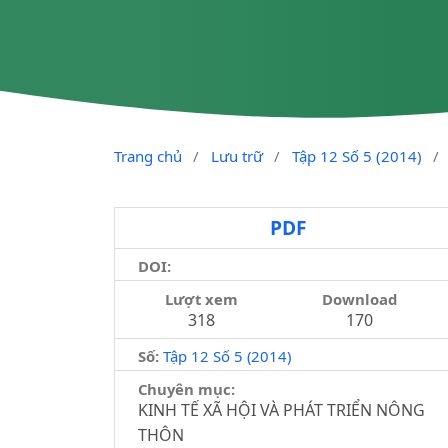
Trang chủ
/
Lưu trữ
/
Tập 12 Số 5 (2014)
/
PDF
DOI:
Lượt xem
Download
318
170
Số:
Tập 12 Số 5 (2014)
Chuyên mục:
KINH TẾ XÃ HỘI VÀ PHÁT TRIỂN NÔNG
THÔN