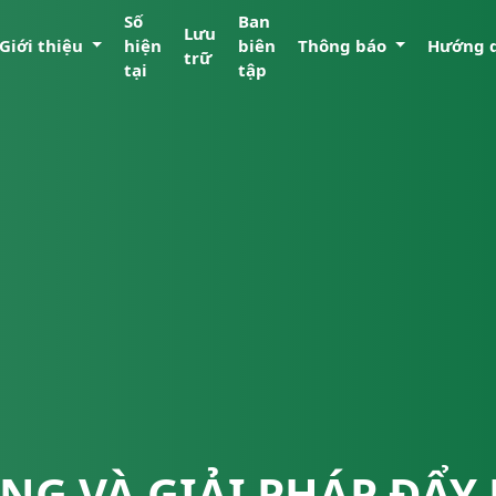
Số
Ban
Lưu
Giới thiệu
hiện
biên
Thông báo
Hướng 
trữ
tại
tập
NG VÀ GIẢI PHÁP ĐẨY