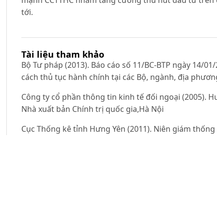
mạnh CCTTHC nhằm tăng cường thu hút đầu tư trên 
tới.
Tài liệu tham khảo
Bộ Tư pháp (2013). Báo cáo số 11/BC-BTP ngày 14/01/2
cách thủ tục hành chính tại các Bộ, ngành, địa phươ
Công ty cổ phần thông tin kinh tế đối ngoại (2005). H
Nhà xuất bản Chính trị quốc gia,Hà Nội
Cục Thống kê tỉnh Hưng Yên (2011). Niên giám thống
Cục Thống kê tỉnh Hưng Yên (2012). Niên giám thống
Mai Huy Đức (2013). Cải cách thủ tục hành chính tại
Luận văn cao học, Họcviện Báo chí và Tuyên truyền.
UBND tỉnh Hưng Yên (2007a).Kế hoạch số 42/KH-UBND
đơn giản hóa thủ tục hành chính trên các lĩnh vực qu