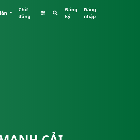
Chờ
Đăng
Đăng
dẫn
đăng
ký
nhập
 MẠNH CẢI