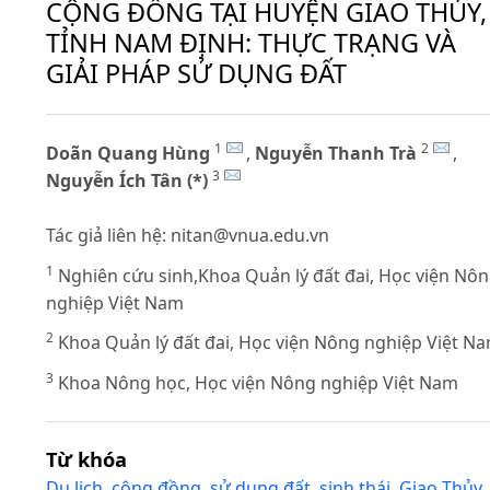
CỘNG ĐỒNG TẠI HUYỆN GIAO THỦY,
TỈNH NAM ĐỊNH: THỰC TRẠNG VÀ
GIẢI PHÁP SỬ DỤNG ĐẤT
1
2
Doãn Quang Hùng
,
Nguyễn Thanh Trà
,
3
Nguyễn Ích Tân (*)
Tác giả liên hệ:
nitan@vnua.edu.vn
1
Nghiên cứu sinh,Khoa Quản lý đất đai, Học viện Nô
nghiệp Việt Nam
2
Khoa Quản lý đất đai, Học viện Nông nghiệp Việt N
3
Khoa Nông học, Học viện Nông nghiệp Việt Nam
Từ khóa
Du lịch
,
cộng đồng
,
sử dụng đất
,
sinh thái
,
Giao Thủy