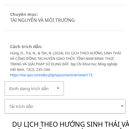
Chuyên mục:
TÀI NGUYÊN VÀ MÔI TRƯỜNG
Cách trích dẫn:
Hùng, D., Trà, N., & Tân, N. (2024). DU LỊCH THEO HƯỚNG SINH THÁI
VÀ CỘNG ĐỒNG TẠI HUYỆN GIAO THỦY, TỈNH NAM ĐỊNH: THỰC
TRẠNG VÀ GIẢI PHÁP SỬ DỤNG ĐẤT.
Tạp Chí Khoa học Nông nghiệp
Việt Nam
,
13
(2), 235–244.
https://vie.vjas.vn/index.php/vjasvn/article/view/173
Định dạng trích dẫn
Tải trích dẫn
DU LỊCH THEO HƯỚNG SINH THÁI V