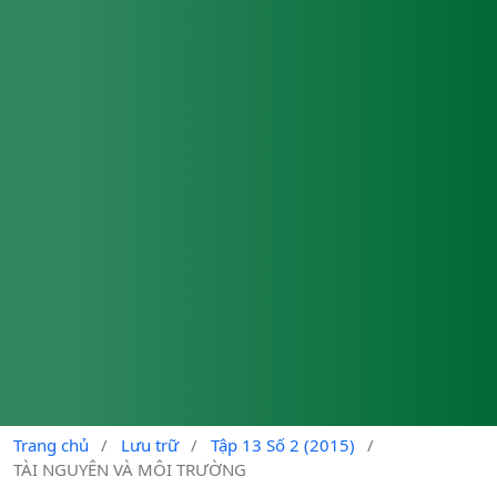
Trang chủ
/
Lưu trữ
/
Tập 13 Số 2 (2015)
/
TÀI NGUYÊN VÀ MÔI TRƯỜNG