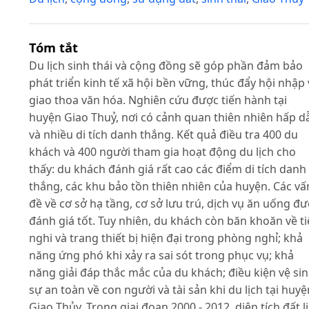
Tóm tắt
Du lịch sinh thái và cộng đồng sẽ góp phần đảm bảo
phát triển kinh tế xã hội bền vững, thúc đẩy hội nhập 
giao thoa văn hóa. Nghiên cứu được tiến hành tại
huyện Giao Thuỷ, nơi có cảnh quan thiên nhiên hấp d
và nhiều di tích danh thắng. Kết quả điều tra 400 du
khách và 400 người tham gia hoạt động du lịch cho
thấy: du khách đánh giá rất cao các điểm di tích danh
thắng, các khu bảo tồn thiên nhiên của huyện. Các vấ
đề về cơ sở hạ tầng, cơ sở lưu trú, dịch vụ ăn uống đ
đánh giá tốt. Tuy nhiên, du khách còn băn khoăn về t
nghi và trang thiết bị hiện đại trong phòng nghỉ; khả
năng ứng phó khi xảy ra sai sót trong phục vụ; khả
năng giải đáp thắc mắc của du khách; điều kiện vệ sin
sự an toàn về con người và tài sản khi du lịch tại huyệ
Giao Thủy. Trong giai đoạn 2000 - 2012, diện tích đất l