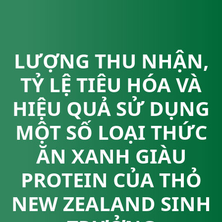
LƯỢNG THU NHẬN,
TỶ LỆ TIÊU HÓA VÀ
HIỆU QUẢ SỬ DỤNG
MỘT SỐ LOẠI THỨC
ĂN XANH GIÀU
PROTEIN CỦA THỎ
NEW ZEALAND SINH