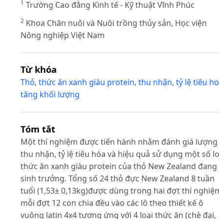
1
Trường Cao đẳng Kinh tế - Kỹ thuật Vĩnh Phúc
2
Khoa Chăn nuôi và Nuôi trồng thủy sản, Học viện
Nông nghiệp Việt Nam
Từ khóa
Thỏ
,
thức ăn xanh giàu protein
,
thu nhận
,
tỷ lệ tiêu h
tăng khối lượng
Tóm tắt
Một thí nghiệm được tiến hành nhằm đánh giá lượng
thu nhận, tỷ lệ tiêu hóa và hiệu quả sử dụng một số lo
thức ăn xanh giàu protein của thỏ New Zealand đang
sinh trưởng. Tổng số 24 thỏ đực New Zealand 8 tuần
tuổi (1,53± 0,13kg)được dùng trong hai đợt thí nghiệ
mỗi đợt 12 con chia đều vào các lô theo thiết kế ô
vuông latin 4x4 tương ứng với 4 loại thức ăn (chè đại,