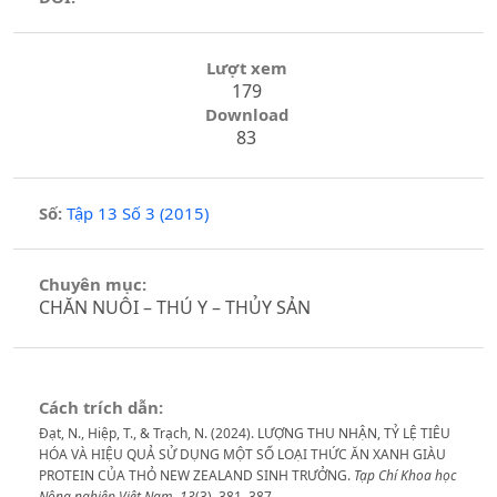
Lượt xem
179
Download
83
Số:
Tập 13 Số 3 (2015)
Chuyên mục:
CHĂN NUÔI – THÚ Y – THỦY SẢN
Cách trích dẫn:
Đạt, N., Hiệp, T., & Trạch, N. (2024). LƯỢNG THU NHẬN, TỶ LỆ TIÊU
HÓA VÀ HIỆU QUẢ SỬ DỤNG MỘT SỐ LOẠI THỨC ĂN XANH GIÀU
PROTEIN CỦA THỎ NEW ZEALAND SINH TRƯỞNG.
Tạp Chí Khoa học
Nông nghiệp Việt Nam
,
13
(3), 381–387.