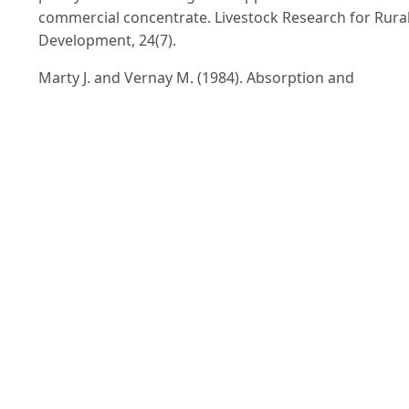
commercial concentrate. Livestock Research for Rura
Development, 24(7).
Marty J. and Vernay M. (1984). Absorption and
metabolism of the volatile fatty-acids in the hind-gut 
the rabbit. British Journal of Nutrition, 51: 265-277.
Nakkitset S. (2007). Evaluation of head lettuce (Lactuc
sativa) residues and Mimosa pigra as feed resources
for growing rabbits. Msc. Thesis, Swedish University 
Agricultural Sciences, Uppsala, Sweden.
Nguyen Huu Tam, Vo Thanh Tuan, Vo Lam, Bui Phan 
Hang and Preston T.R. (2009). Effects on growth of
rabbits of supplementing a basal diet of water spina
(Ipomoea aquatica) with vegetable wastes and paddy
rice. Livestock Research for Rural Development, 21(10
Nguyen T.D.H., Nguyen X.T. and Preston T.R. (2010).