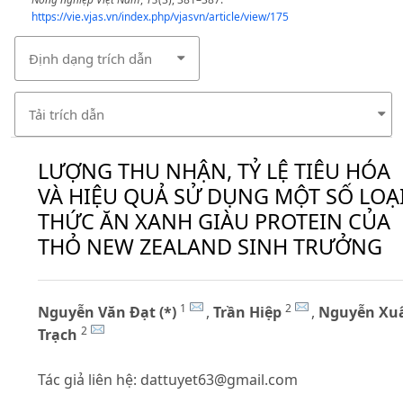
https://vie.vjas.vn/index.php/vjasvn/article/view/175
Định dạng trích dẫn
Tải trích dẫn
LƯỢNG THU NHẬN, TỶ LỆ TIÊU HÓA
VÀ HIỆU QUẢ SỬ DỤNG MỘT SỐ LOẠ
THỨC ĂN XANH GIÀU PROTEIN CỦA
THỎ NEW ZEALAND SINH TRƯỞNG
1
2
Nguyễn Văn Đạt (*)
,
Trần Hiệp
,
Nguyễn Xu
2
Trạch
Tác giả liên hệ:
dattuyet63@gmail.com