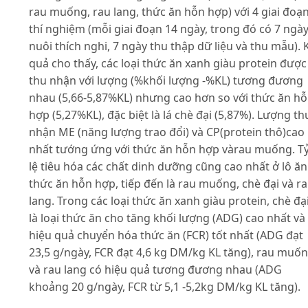
rau muống, rau lang, thức ăn hỗn hợp) với 4 giai đoạ
thí nghiệm (mỗi giai đoạn 14 ngày, trong đó có 7 ngà
nuôi thích nghi, 7 ngày thu thập dữ liệu và thu mẫu). 
quả cho thấy, các loại thức ăn xanh giàu protein được
thu nhận với lượng (%khối lượng -%KL) tương đương
nhau (5,66-5,87%KL) nhưng cao hơn so với thức ăn h
hợp (5,27%KL), đặc biệt là lá chè đại (5,87%). Lượng th
nhận ME (năng lượng trao đổi) và CP(protein thô)cao
nhất tướng ứng với thức ăn hỗn hợp vàrau muống. T
lệ tiêu hóa các chất dinh dưỡng cũng cao nhất ở lô ăn
thức ăn hỗn hợp, tiếp đến là rau muống, chè đại và r
lang. Trong các loại thức ăn xanh giàu protein, chè đạ
là loại thức ăn cho tăng khối lượng (ADG) cao nhất và
hiệu quả chuyển hóa thức ăn (FCR) tốt nhất (ADG đạt
23,5 g/ngày, FCR đạt 4,6 kg DM/kg KL tăng), rau muố
và rau lang có hiệu quả tương đương nhau (ADG
khoảng 20 g/ngày, FCR từ 5,1 -5,2kg DM/kg KL tăng).