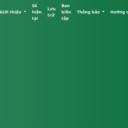
Số
Ban
Lưu
Giới thiệu
hiện
biên
Thông báo
Hướng 
trữ
tại
tập