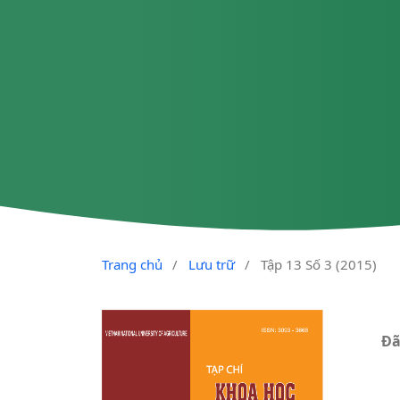
Trang chủ
/
Lưu trữ
/
Tập 13 Số 3 (2015)
Đã