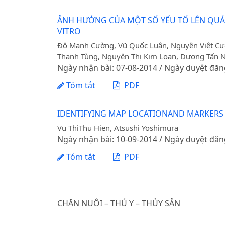
ẢNH HƯỞNG CỦA MỘT SỐ YẾU TỐ LÊN QUÁ TR
VITRO
Đỗ Mạnh Cường, Vũ Quốc Luận, Nguyễn Việt Cư
Thanh Tùng, Nguyễn Thị Kim Loan, Dương Tấn 
Ngày nhận bài: 07-08-2014 / Ngày duyệt đăn
Tóm tắt
PDF
IDENTIFYING MAP LOCATIONAND MARKERS L
Vu ThiThu Hien, Atsushi Yoshimura
Ngày nhận bài: 10-09-2014 / Ngày duyệt đăn
Tóm tắt
PDF
CHĂN NUÔI – THÚ Y – THỦY SẢN