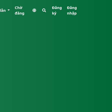
Chờ
Đăng
Đăng
dẫn
đăng
ký
nhập