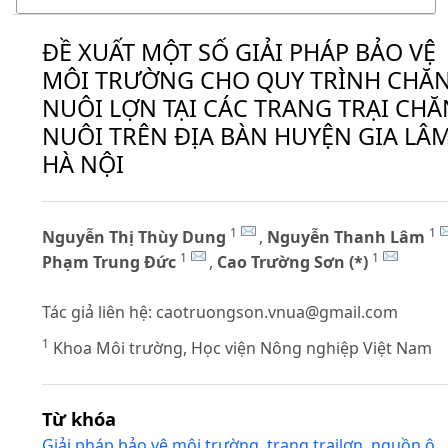
ĐỀ XUẤT MỘT SỐ GIẢI PHÁP BẢO VỆ
MÔI TRƯỜNG CHO QUY TRÌNH CHĂ
NUÔI LỢN TẠI CÁC TRANG TRẠI CHĂ
NUÔI TRÊN ĐỊA BÀN HUYỆN GIA LÂM
HÀ NỘI
1
1
Nguyễn Thị Thùy Dung
,
Nguyễn Thanh Lâm
1
1
Phạm Trung Đức
,
Cao Trường Sơn (*)
Tác giả liên hệ:
caotruongson.vnua@gmail.com
1
Khoa Môi trường, Học viện Nông nghiệp Việt Nam
Từ khóa
Giải pháp bảo vệ môi trường
,
trang trạilợn
,
nguồn ô