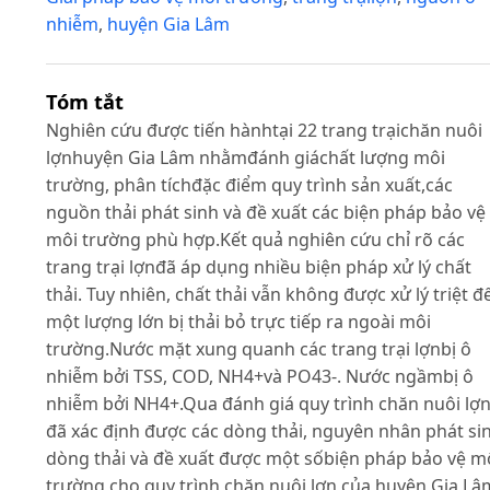
nhiễm
,
huyện Gia Lâm
Tóm tắt
Nghiên cứu được tiến hànhtại 22 trang trạichăn nuôi
lợnhuyện Gia Lâm nhằmđánh giáchất lượng môi
trường, phân tíchđặc điểm quy trình sản xuất,các
nguồn thải phát sinh và đề xuất các biện pháp bảo vệ
môi trường phù hợp.Kết quả nghiên cứu chỉ rõ các
trang trại lợnđã áp dụng nhiều biện pháp xử lý chất
thải. Tuy nhiên, chất thải vẫn không được xử lý triệt để
một lượng lớn bị thải bỏ trực tiếp ra ngoài môi
trường.Nước mặt xung quanh các trang trại lợnbị ô
nhiễm bởi TSS, COD, NH4+và PO43-. Nước ngầmbị ô
nhiễm bởi NH4+.Qua đánh giá quy trình chăn nuôi lợ
đã xác định được các dòng thải, nguyên nhân phát si
dòng thải và đề xuất được một sốbiện pháp bảo vệ m
trường cho quy trình chăn nuôi lợn của huyện Gia Lâ