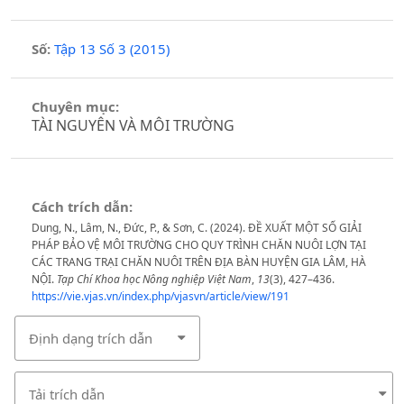
Số:
Tập 13 Số 3 (2015)
Chuyên mục:
TÀI NGUYÊN VÀ MÔI TRƯỜNG
Cách trích dẫn:
Dung, N., Lâm, N., Đức, P., & Sơn, C. (2024). ĐỀ XUẤT MỘT SỐ GIẢI
PHÁP BẢO VỆ MÔI TRƯỜNG CHO QUY TRÌNH CHĂN NUÔI LỢN TẠI
CÁC TRANG TRẠI CHĂN NUÔI TRÊN ĐỊA BÀN HUYỆN GIA LÂM, HÀ
NỘI.
Tạp Chí Khoa học Nông nghiệp Việt Nam
,
13
(3), 427–436.
https://vie.vjas.vn/index.php/vjasvn/article/view/191
Định dạng trích dẫn
Tải trích dẫn