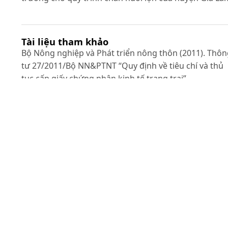
Tài liệu tham khảo
Bộ Nông nghiệp và Phát triển nông thôn (2011). Thô
tư 27/2011/Bộ NN&PTNT “Quy định về tiêu chí và thủ
tục cấp giấy chứng nhận kinh tế trang trại”.
Bộ Tài nguyên và Môi trường(2008).QCVN08/BTNMT-
Quy chuẩn kỹ thuật quốc gia về chất lượng nước mặt.
Bộ Tài nguyên và Môi trường(2008).QCVN09/BTNMT-
Quy chuẩn kỹ thuật quốc gia về chất lượng nướcngầ
Cục Chăn nuôi (2006). Báo cáo: “Tổng kết chăn nuôi
trang trang trại tập trung giai đoạn 2001-2006. Định
hướng và giải pháp phát triển giai đoạn 2007-2015”.
Sở Nông nghiệp và Phát triển nông thôn Hà Nội (2014
Số liệu thống kê các trang trại chăn nuôi trên địa bàn