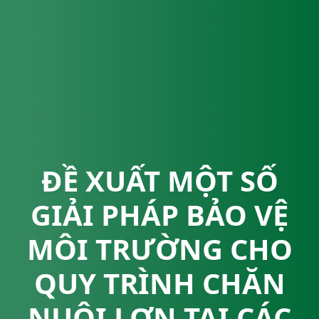
ĐỀ XUẤT MỘT SỐ
GIẢI PHÁP BẢO VỆ
MÔI TRƯỜNG CHO
QUY TRÌNH CHĂN
NUÔI LỢN TẠI CÁC