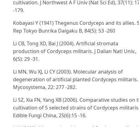
cultivation. J Northwest A F Univ (Nat Sci Ed), 37(11): 1
-179.
Kobayasi Y (1941) Thegenus Cordyceps and its allies. S
Rep Tokyo Bunrika Daigaku B, 84(5): 53 -260
Li CB, Tong XD, Bai J (2004). Artificial stromata
production of Cordyceps militaris. J Dalian Natl Univ.,
6(5): 29 -31.
Li MN, Wu XJ, Li CY (2003). Molecular analysis of
degeneration of artificial planted Cordyceps militaris.
Mycosystema, 22: 277 -282.
Li SZ, Xia FN, Yang XB (2006). Comparative studies on 
cultivation of 5 selected strains of Cordyceps militaris
Edible Fungi China, 25(6):15 -16.
Li X (2002). Man made cultivates of Cordyceps militari
(L) Link. J Microbiol (China), 22(6): 56 -57.