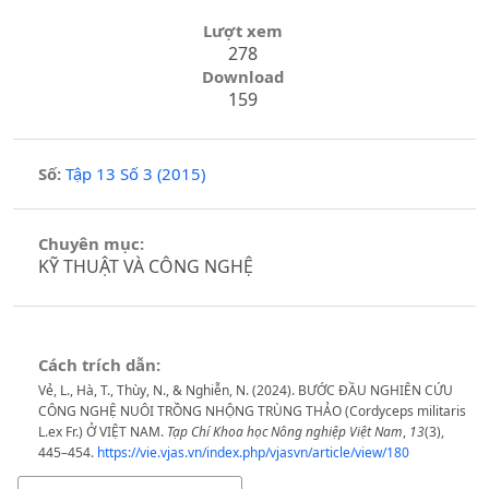
Lượt xem
278
Download
159
Số:
Tập 13 Số 3 (2015)
Chuyên mục:
KỸ THUẬT VÀ CÔNG NGHỆ
Cách trích dẫn:
Vẻ, L., Hà, T., Thùy, N., & Nghiễn, N. (2024). BƯỚC ĐẦU NGHIÊN CỨU
CÔNG NGHỆ NUÔI TRỒNG NHỘNG TRÙNG THẢO (Cordyceps militaris
L.ex Fr.) Ở VIỆT NAM.
Tạp Chí Khoa học Nông nghiệp Việt Nam
,
13
(3),
445–454.
https://vie.vjas.vn/index.php/vjasvn/article/view/180