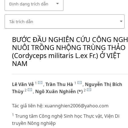
Định dạng trích dẫn
Tải trích dẫn
BƯỚC ĐẦU NGHIÊN CỨU CÔNG NGH
NUÔI TRỒNG NHỘNG TRÙNG THẢO
(Cordyceps militaris L.ex Fr.) Ở VIỆT
NAM
1
1
Lê Văn Vẻ
,
Trần Thu Hà
,
Nguyễn Thị Bích
2
2
Thùy
,
Ngô Xuân Nghiễn (*)
Tác giả liên hệ:
xuannghien2006@yahoo.com
1
Trung tâm Công nghệ Sinh học Thực vật, Viện Di
truyền Nông nghiệp