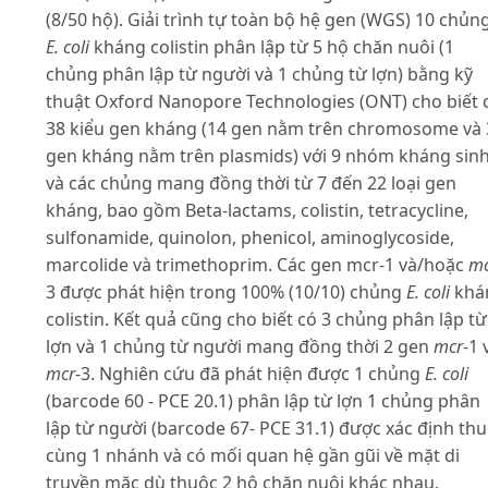
(8/50 hộ). Giải trình tự toàn bộ hệ gen (WGS) 10 chủn
E. coli
kháng colistin phân lập từ 5 hộ chăn nuôi (1
chủng phân lập từ người và 1 chủng từ lợn) bằng kỹ
thuật Oxford Nanopore Technologies (ONT) cho biết 
38 kiểu gen kháng (14 gen nằm trên chromosome và 
gen kháng nằm trên plasmids) với 9 nhóm kháng sin
và các chủng mang đồng thời từ 7 đến 22 loại gen
kháng, bao gồm Beta-lactams, colistin, tetracycline,
sulfonamide, quinolon, phenicol, aminoglycoside,
marcolide và trimethoprim. Các gen mcr-1 và/hoặc
mc
3 được phát hiện trong 100% (10/10) chủng
E. coli
khá
colistin. Kết quả cũng cho biết có 3 chủng phân lập từ
lợn và 1 chủng từ người mang đồng thời 2 gen
mcr
-1 
mcr
-3. Nghiên cứu đã phát hiện được 1 chủng
E.
coli
(barcode 60 - PCE 20.1) phân lập từ lợn 1 chủng phân
lập từ người (barcode 67- PCE 31.1) được xác định th
cùng 1 nhánh và có mối quan hệ gần gũi về mặt di
truyền mặc dù thuộc 2 hộ chăn nuôi khác nhau.