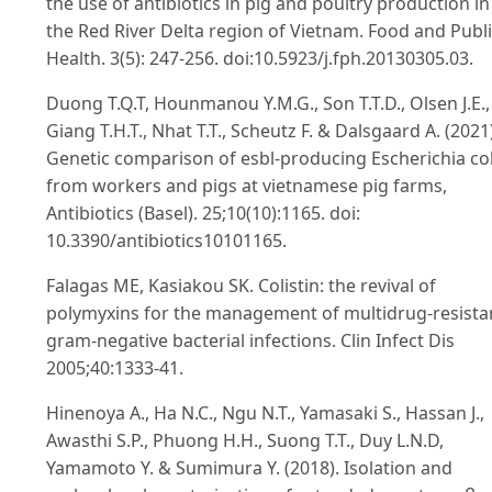
the use of antibiotics in pig and poultry production in
the Red River Delta region of Vietnam. Food and Publ
Health. 3(5): 247-256. doi:10.5923/j.fph.20130305.03.
Duong T.Q.T, Hounmanou Y.M.G., Son T.T.D., Olsen J.E.,
Giang T.H.T., Nhat T.T., Scheutz F. & Dalsgaard A. (2021)
Genetic comparison of esbl-producing Escherichia col
from workers and pigs at vietnamese pig farms,
Antibiotics (Basel). 25;10(10):1165. doi:
10.3390/antibiotics10101165.
Falagas ME, Kasiakou SK. Colistin: the revival of
polymyxins for the management of multidrug-resista
gram-negative bacterial infections. Clin Infect Dis
2005;40:1333-41.
Hinenoya A., Ha N.C., Ngu N.T., Yamasaki S., Hassan J.,
Awasthi S.P., Phuong H.H., Suong T.T., Duy L.N.D,
Yamamoto Y. & Sumimura Y. (2018). Isolation and