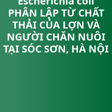
Escherichia coli
PHÂN LẬP TỪ CHẤT
THẢI CỦA LỢN VÀ
NGƯỜI CHĂN NUÔI
TẠI SÓC SƠN, HÀ NỘI