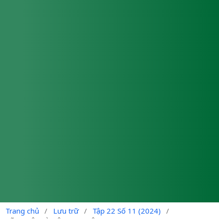
Trang chủ
/
Lưu trữ
/
Tập 22 Số 11 (2024)
/