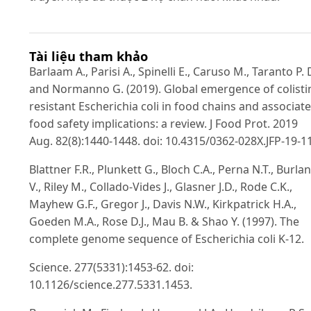
Tài liệu tham khảo
Barlaam A., Parisi A., Spinelli E., Caruso M., Taranto P. 
and Normanno G. (2019). Global emergence of colisti
resistant Escherichia coli in food chains and associat
food safety implications: a review. J Food Prot. 2019
Aug. 82(8):1440-1448. doi: 10.4315/0362-028X.JFP-19-1
Blattner F.R., Plunkett G., Bloch C.A., Perna N.T., Burla
V., Riley M., Collado-Vides J., Glasner J.D., Rode C.K.,
Mayhew G.F., Gregor J., Davis N.W., Kirkpatrick H.A.,
Goeden M.A., Rose D.J., Mau B. & Shao Y. (1997). The
complete genome sequence of Escherichia coli K-12.
Science. 277(5331):1453-62. doi:
10.1126/science.277.5331.1453.