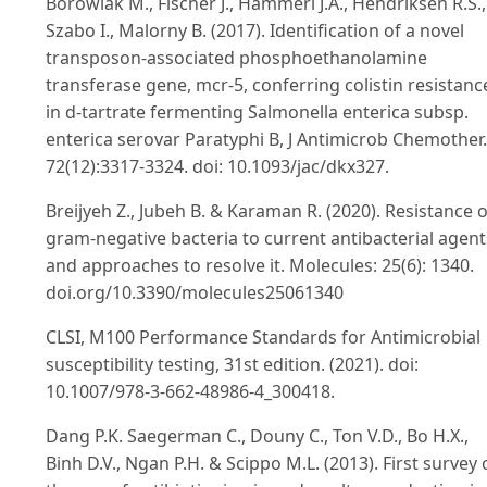
Borowiak M., Fischer J., Hammerl J.A., Hendriksen R.S.,
Szabo I., Malorny B. (2017). Identification of a novel
transposon-associated phosphoethanolamine
transferase gene, mcr-5, conferring colistin resistanc
in d-tartrate fermenting Salmonella enterica subsp.
enterica serovar Paratyphi B, J Antimicrob Chemother.
72(12):3317-3324. doi: 10.1093/jac/dkx327.
Breijyeh Z., Jubeh B. & Karaman R. (2020). Resistance o
gram-negative bacteria to current antibacterial agent
and approaches to resolve it. Molecules: 25(6): 1340.
doi.org/10.3390/molecules25061340
CLSI, M100 Performance Standards for Antimicrobial
susceptibility testing, 31st edition. (2021). doi:
10.1007/978-3-662-48986-4_300418.
Dang P.K. Saegerman C., Douny C., Ton V.D., Bo H.X.,
Binh D.V., Ngan P.H. & Scippo M.L. (2013). First survey