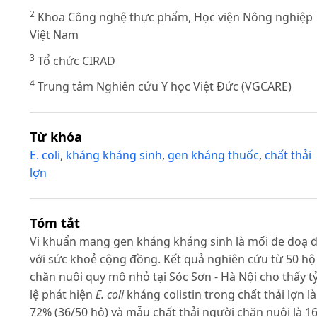
2
Khoa Công nghệ thực phẩm, Học viện Nông nghiệp
Việt Nam
3
Tổ chức CIRAD
4
Trung tâm Nghiên cứu Y học Việt Đức (VGCARE)
Từ khóa
E. coli
,
kháng kháng sinh
,
gen kháng thuốc
,
chất thải
lợn
Tóm tắt
Vi khuẩn mang gen kháng kháng sinh là mối đe doạ đ
với sức khoẻ cộng đồng. Kết quả nghiên cứu từ 50 hộ
chăn nuôi quy mô nhỏ tại Sóc Sơn - Hà Nội cho thấy t
lệ phát hiện
E. coli
kháng colistin trong chất thải lợn là
72% (36/50 hộ) và mẫu chất thải người chăn nuôi là 1