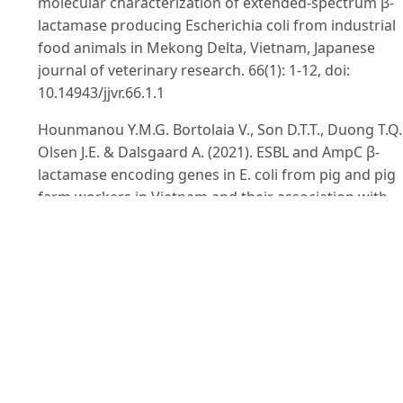
molecular characterization of extended-spectrum β-
lactamase producing Escherichia coli from industrial
food animals in Mekong Delta, Vietnam, Japanese
journal of veterinary research. 66(1): 1-12, doi:
10.14943/jjvr.66.1.1
Hounmanou Y.M.G. Bortolaia V., Son D.T.T., Duong T.Q.
Olsen J.E. & Dalsgaard A. (2021). ESBL and AmpC β-
lactamase encoding genes in E. coli from pig and pig
farm workers in Vietnam and their association with
mobile genetic elements. Front Microbiol. 11:12:62913
doi: 10.3389/fmicb.2021.629139.
Kallau N.H.G., Wibawan I.W.T., Lukman D.W. &
Sudarwanto M.B. (2018). Detection of multi-drug
resistant (MDR) Escherichia coli and tet gene
prevalence at a pig farm in Kupang, Indonesia, J Adv V
Anim Res. 5(4): 388-396. doi: 10.5455/javar.2018.e289.