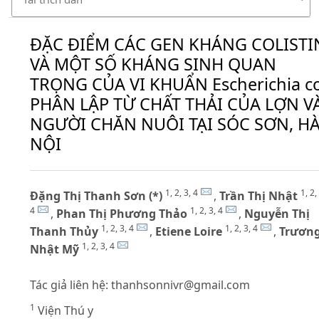
ĐẶC ĐIỂM CÁC GEN KHÁNG COLISTI
VÀ MỘT SỐ KHÁNG SINH QUAN
TRỌNG CỦA VI KHUẨN Escherichia co
PHÂN LẬP TỪ CHẤT THẢI CỦA LỢN V
NGƯỜI CHĂN NUÔI TẠI SÓC SƠN, H
NỘI
1, 2, 3, 4
1, 2,
Đặng Thị Thanh Sơn (*)
,
Trần Thị Nhật
4
1, 2, 3, 4
,
Phan Thị Phương Thảo
,
Nguyễn Thị
1, 2, 3, 4
1, 2, 3, 4
Thanh Thủy
,
Etiene Loire
,
Trươn
1, 2, 3, 4
Nhật Mỹ
Tác giả liên hệ:
thanhsonnivr@gmail.com
1
Viện Thú y