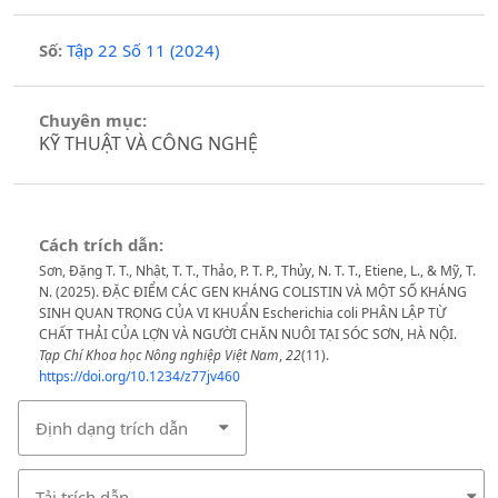
Số:
Tập 22 Số 11 (2024)
Chuyên mục:
KỸ THUẬT VÀ CÔNG NGHỆ
Cách trích dẫn:
Sơn, Đặng T. T., Nhật, T. T., Thảo, P. T. P., Thủy, N. T. T., Etiene, L., & Mỹ, T.
N. (2025). ĐẶC ĐIỂM CÁC GEN KHÁNG COLISTIN VÀ MỘT SỐ KHÁNG
SINH QUAN TRỌNG CỦA VI KHUẨN Escherichia coli PHÂN LẬP TỪ
CHẤT THẢI CỦA LỢN VÀ NGƯỜI CHĂN NUÔI TẠI SÓC SƠN, HÀ NỘI.
Tạp Chí Khoa học Nông nghiệp Việt Nam
,
22
(11).
https://doi.org/10.1234/z77jv460
Định dạng trích dẫn
Tải trích dẫn