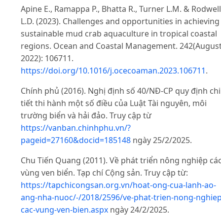
Apine E., Ramappa P., Bhatta R., Turner L.M. & Rodwell
L.D. (2023). Challenges and opportunities in achieving
sustainable mud crab aquaculture in tropical coastal
regions. Ocean and Coastal Management. 242(Augus
2022): 106711.
https://doi.org/10.1016/j.ocecoaman.2023.106711
.
Chính phủ (2016). Nghị định số 40/NĐ-CP quy định chi
tiết thi hành một số điều của Luật Tài nguyên, môi
trường biển và hải đảo. Truy cập từ
https://vanban.chinhphu.vn/?
pageid=27160&docid=185148
ngày 25/2/2025.
Chu Tiến Quang (2011). Về phát triển nông nghiệp cá
vùng ven biển. Tạp chí Cộng sản. Truy cập từ:
https://tapchicongsan.org.vn/hoat-ong-cua-lanh-ao-
ang-nha-nuoc/-/2018/2596/ve-phat-trien-nong-nghiep
cac-vung-ven-bien.aspx
ngày 24/2/2025.