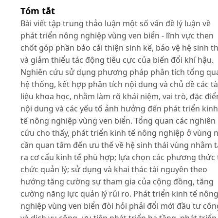
Tóm tắt
Bài viết tập trung thảo luận một số vấn đề lý luận về
phát triển nông nghiệp vùng ven biển - lĩnh vực then
chốt góp phần bảo cải thiện sinh kế, bảo vệ hệ sinh th
và giảm thiểu tác động tiêu cực của biến đổi khí hậu.
Nghiên cứu sử dụng phương pháp phân tích tổng qu
hệ thống, kết hợp phân tích nội dung và chủ đề các tà
liệu khoa học, nhằm làm rõ khái niệm, vai trò, đặc điể
nội dung và các yếu tố ảnh hưởng đến phát triển kinh
tế nông nghiệp vùng ven biển. Tổng quan các nghiên
cứu cho thấy, phát triển kinh tế nông nghiệp ở vùng 
cần quan tâm đến ưu thế về hệ sinh thái vùng nhằm 
ra cơ cấu kinh tế phù hợp; lựa chọn các phương thức 
chức quản lý; sử dụng và khai thác tài nguyên theo
hướng tăng cường sự tham gia của cộng đồng, tăng
cường năng lực quản lý rủi ro. Phát triển kinh tế nôn
nghiệp vùng ven biển đòi hỏi phải đổi mới đầu tư côn
và dịch vụ công, ưu tiên phát triển hạ tầng, phát triển