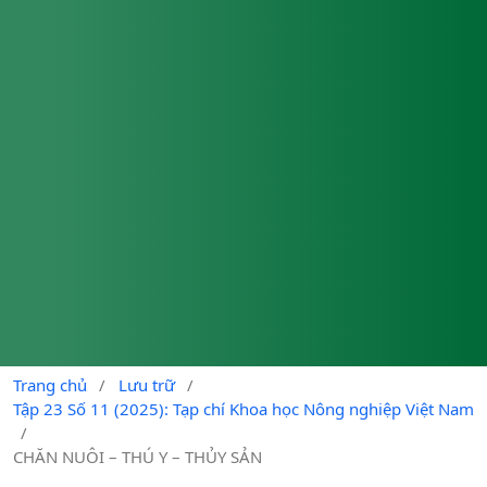
Trang chủ
/
Lưu trữ
/
Tập 23 Số 11 (2025): Tạp chí Khoa học Nông nghiệp Việt Nam
/
CHĂN NUÔI – THÚ Y – THỦY SẢN