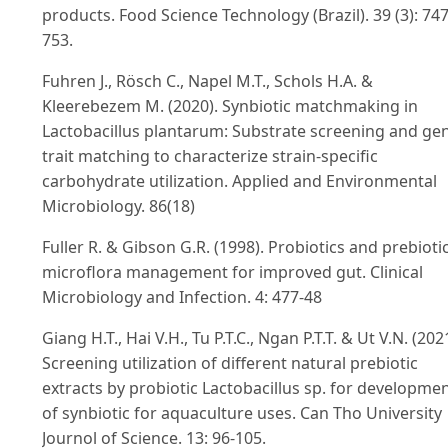
products. Food Science Technology (Brazil). 39 (3): 747
753.
Fuhren J., Rösch C., Napel M.T., Schols H.A. &
Kleerebezem M. (2020). Synbiotic matchmaking in
Lactobacillus plantarum: Substrate screening and ge
trait matching to characterize strain-specific
carbohydrate utilization. Applied and Environmental
Microbiology. 86(18)
Fuller R. & Gibson G.R. (1998). Probiotics and prebiotic
microflora management for improved gut. Clinical
Microbiology and Infection. 4: 477-48
Giang H.T., Hai V.H., Tu P.T.C., Ngan P.T.T. & Ut V.N. (202
Screening utilization of different natural prebiotic
extracts by probiotic Lactobacillus sp. for developme
of synbiotic for aquaculture uses. Can Tho University
Journol of Science. 13: 96-105.