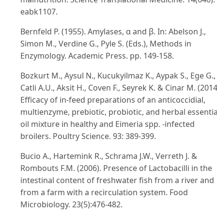
eabk1107.
Bernfeld P. (1955). Amylases, α and β. In: Abelson J.,
Simon M., Verdine G., Pyle S. (Eds.), Methods in
Enzymology. Academic Press. pp. 149-158.
Bozkurt M., Aysul N., Kucukyilmaz K., Aypak S., Ege G.,
Catli A.U., Aksit H., Coven F., Seyrek K. & Cinar M. (2014
Efficacy of in-feed preparations of an anticoccidial,
multienzyme, prebiotic, probiotic, and herbal essentia
oil mixture in healthy and Eimeria spp. -infected
broilers. Poultry Science. 93: 389-399.
Bucio A., Hartemink R., Schrama J.W., Verreth J. &
Rombouts F.M. (2006). Presence of Lactobacilli in the
intestinal content of freshwater fish from a river and
from a farm with a recirculation system. Food
Microbiology. 23(5):476-482.