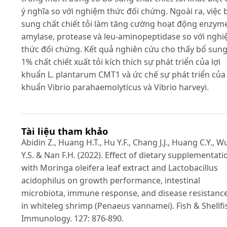
ý nghĩa so với nghiệm thức đối chứng. Ngoài ra, việc 
sung chất chiết tỏi làm tăng cường hoạt động enzym
amylase, protease và leu-aminopeptidase so với ngh
thức đối chứng. Kết quả nghiên cứu cho thấy bổ sun
1% chất chiết xuất tỏi kích thích sự phát triển của lợi
khuẩn L. plantarum CMT1 và ức chế sự phát triển của 
khuẩn Vibrio parahaemolyticus và Vibrio harveyi.
Tài liệu tham khảo
Abidin Z., Huang H.T., Hu Y.F., Chang J.J., Huang C.Y., W
Y.S. & Nan F.H. (2022). Effect of dietary supplementati
with Moringa oleifera leaf extract and Lactobacillus
acidophilus on growth performance, intestinal
microbiota, immune response, and disease resistanc
in whiteleg shrimp (Penaeus vannamei). Fish & Shellfi
Immunology. 127: 876-890.