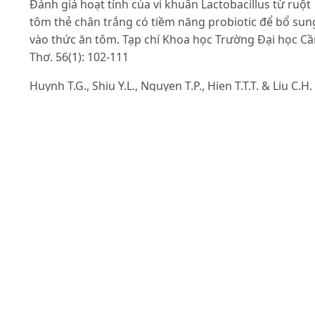
Đánh giá hoạt tính của vi khuẩn Lactobacillus từ ruột
tôm thẻ chân trắng có tiềm năng probiotic để bổ sun
vào thức ăn tôm. Tạp chí Khoa học Trường Đại học C
Thơ. 56(1): 102-111
Huynh T.G., Shiu Y.L., Nguyen T.P., Hien T.T.T. & Liu C.H.
(2018). Effects of synbiotic containing Lactobacillus
plantarum 7-40 and galactooligosaccharide on the
growth performance of white shrimp, Litopenaeus
vannamei. Aquaculture Research. 49: 2416-2428.
https://doi.org/10.1111/are.13701
.
Kneifel W. (2000). In vitro growth behaviour of probiot
bacteria in culture media with carbohydrates of
prebiotic importance. Microbial Ecology in Health an
Disease. 12(1): 27-34.
Kolida S. & Gibson G.R. (2011). Synbiotics in health an
disease. Annual Review of Food Science and