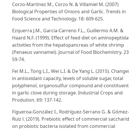
Corzo-Martinez M., Corzo N. & Villamiel M. (2007)
Biological Properties of Onions and Garlic. Trends in
Food Science and Technology. 18: 609-625.
Ezquerra J.M., Garcia-Carreno F.L., Guillermo A.M. &
Haard N.F. (1999). Effect of feed diet on aminopeptida
activities from the hepatopancreas of white shrimp
(Penaeus vannamei). Journal of Food Biochemistry. 23
59-74.
Fei M.L., Tong L.I., Wei L.I. & De Yang L. (2015). Change
in antioxidant capacity, levels of soluble sugar, total
polyphenol, organosulfur compound and constituent
in garlic clove during storage. Industrial Crops and
Prodution. 69: 137-142.
Figueroa-González I., Rodríguez-Serrano G. & Gómez-
Ruiz l. (2019). Prebiotic effect of commercial sacchari
on probiotic bacteria isolated from commercial