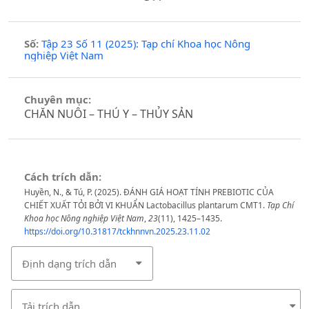
Số:
Tập 23 Số 11 (2025): Tạp chí Khoa học Nông
nghiệp Việt Nam
Chuyên mục:
CHĂN NUÔI – THÚ Y – THỦY SẢN
Cách trích dẫn:
Huyền, N., & Tú, P. (2025). ĐÁNH GIÁ HOẠT TÍNH PREBIOTIC CỦA
CHIẾT XUẤT TỎI BỞI VI KHUẨN Lactobacillus plantarum CMT1.
Tạp Chí
Khoa học Nông nghiệp Việt Nam
,
23
(11), 1425–1435.
https://doi.org/10.31817/tckhnnvn.2025.23.11.02
Định dạng trích dẫn
Tải trích dẫn