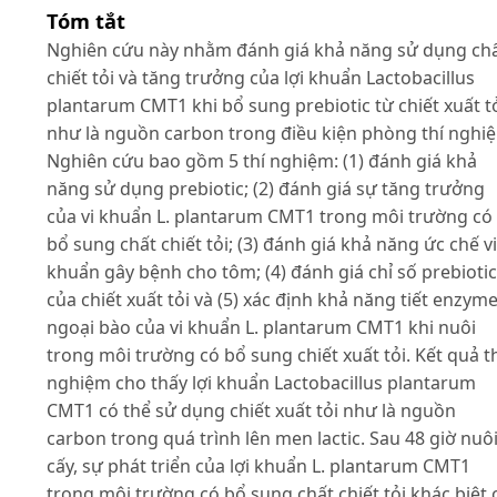
Tóm tắt
Nghiên cứu này nhằm đánh giá khả năng sử dụng ch
chiết tỏi và tăng trưởng của lợi khuẩn Lactobacillus
plantarum CMT1 khi bổ sung prebiotic từ chiết xuất t
như là nguồn carbon trong điều kiện phòng thí nghi
Nghiên cứu bao gồm 5 thí nghiệm: (1) đánh giá khả
năng sử dụng prebiotic; (2) đánh giá sự tăng trưởng
của vi khuẩn L. plantarum CMT1 trong môi trường có
bổ sung chất chiết tỏi; (3) đánh giá khả năng ức chế vi
khuẩn gây bệnh cho tôm; (4) đánh giá chỉ số prebiotic
của chiết xuất tỏi và (5) xác định khả năng tiết enzym
ngoại bào của vi khuẩn L. plantarum CMT1 khi nuôi
trong môi trường có bổ sung chiết xuất tỏi. Kết quả t
nghiệm cho thấy lợi khuẩn Lactobacillus plantarum
CMT1 có thể sử dụng chiết xuất tỏi như là nguồn
carbon trong quá trình lên men lactic. Sau 48 giờ nuô
cấy, sự phát triển của lợi khuẩn L. plantarum CMT1
trong môi trường có bổ sung chất chiết tỏi khác biệt 