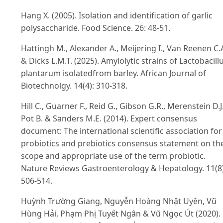
Hang X. (2005). Isolation and identification of garlic
polysaccharide. Food Science. 26: 48-51.
Hattingh M., Alexander A., Meijering I., Van Reenen C.
& Dicks L.M.T. (2025). Amylolytic strains of Lactobacill
plantarum isolatedfrom barley. African Journal of
Biotechnolgy. 14(4): 310-318.
Hill C., Guarner F., Reid G., Gibson G.R., Merenstein D.J.
Pot B. & Sanders M.E. (2014). Expert consensus
document: The international scientific association for
probiotics and prebiotics consensus statement on th
scope and appropriate use of the term probiotic.
Nature Reviews Gastroenterology & Hepatology. 11(8)
506-514.
Huỳnh Trường Giang, Nguyễn Hoàng Nhật Uyên, Vũ
Hùng Hải, Phạm Phị Tuyết Ngân & Vũ Ngọc Út (2020).