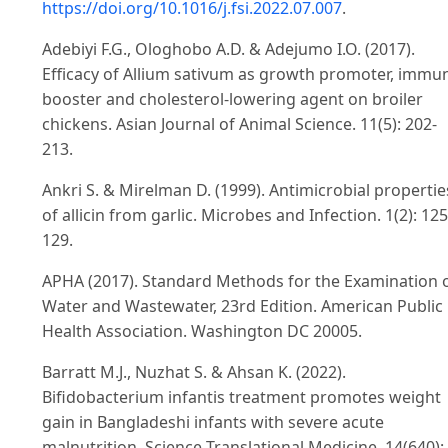
https://doi.org/10.1016/j.fsi.2022.07.007
.
Adebiyi F.G., Ologhobo A.D. & Adejumo I.O. (2017).
Efficacy of Allium sativum as growth promoter, immu
booster and cholesterol-lowering agent on broiler
chickens. Asian Journal of Animal Science. 11(5): 202-
213.
Ankri S. & Mirelman D. (1999). Antimicrobial propertie
of allicin from garlic. Microbes and Infection. 1(2): 125
129.
APHA (2017). Standard Methods for the Examination 
Water and Wastewater, 23rd Edition. American Public
Health Association. Washington DC 20005.
Barratt M.J., Nuzhat S. & Ahsan K. (2022).
Bifidobacterium infantis treatment promotes weight
gain in Bangladeshi infants with severe acute
malnutrition. Science Translational Medicine. 14(640):