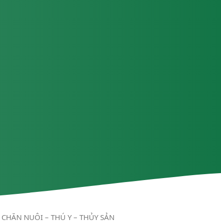
CHĂN NUÔI – THÚ Y – THỦY SẢN