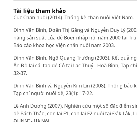
Tài liệu tham khảo
Cục Chăn nuôi (2014). Thống kê chăn nuôi Việt Nam.
Đinh Văn Bình, Doãn Thị Gắng và Nguyễn Duy Lý (2003
năng sản suất của dê Boer nhập nội năm 2000 tại Tr
Báo cáo khoa học Viện chăn nuôi năm 2003.
Đinh Văn Bình, Ngô Quang Trường (2003). Kết quả n
Ấn Độ lai cải tạo dê Cỏ tại Lạc Thuỷ - Hoà Bình, Tạp ch
32-37.
Đinh Văn Bình và Nguyễn Kim Lin (2008). Thông báo kế
Tạp chí người nuôi dê, 23(1): 17-22.
Lê Anh Dương (2007). Nghiên cứu một số đặc điểm si
dê Bách Thảo, con lai F1, con lai F2 nuôi tại Đắk Lắk
ĐHNNI - Hà Nội.
Nguyễn Đình Minh (1999). Kết quả lai tạo giữa dê đực 