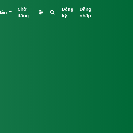
Chờ
Đăng
Đăng
dẫn
đăng
ký
nhập