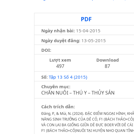
PDF
Ngày nhận bài:
15-04-2015
Ngày duyệt đăng:
13-05-2015
DOI:
Lượt xem
Download
497
87
Số:
Tập 13 Số 4 (2015)
Chuyên mục:
CHĂN NUÔI – THÚ Y – THỦY SẢN
Cách trích dẫn:
Đăng, P., & Mùi, N. (2024). ĐẶC ĐIỂM NGOẠI HÌNH, KH
NĂNG SINH TRƯỞNG CỦA DÊ CỎ, F1 (BÁCH THẢO×CỎ)
VÀ CON LAI BA GIỐNG GIỮA DÊ ĐỰC BOER VỚI DÊ CÁI
F1 (BÁCH THẢO×CỎ)NUÔI TẠI HUYỆN NHO QUAN TỈN