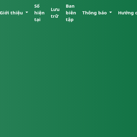
Số
Ban
Lưu
Giới thiệu
hiện
biên
Thông báo
Hướng 
trữ
tại
tập