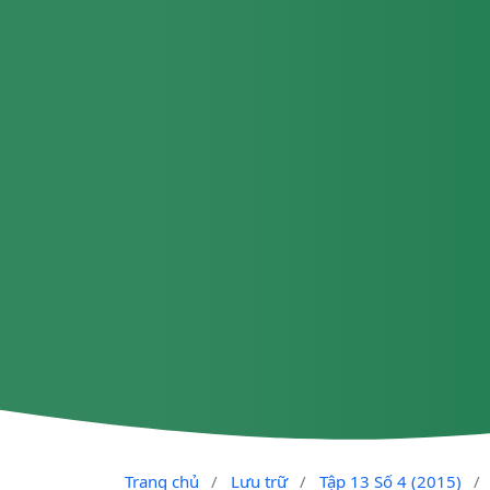
Trang chủ
/
Lưu trữ
/
Tập 13 Số 4 (2015)
/