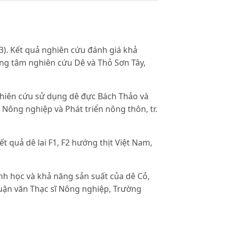
). Kết quả nghiên cứu đánh giá khả
ung tâm nghiên cứu Dê và Thỏ Sơn Tây,
ghiên cứu sử dụng dê đực Bách Thảo và
í Nông nghiệp và Phát triển nông thôn, tr.
t quả dê lai F1, F2 hướng thịt Việt Nam,
nh học và khả năng sản suất của dê Cỏ,
, Luận văn Thạc sĩ Nông nghiệp, Trường
Bách Thảo với dê Cỏ Bắc Thái, Tạp chí