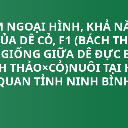
M NGOẠI HÌNH, KHẢ N
A DÊ CỎ, F1 (BÁCH T
 GIỐNG GIỮA DÊ ĐỰC 
ÁCH THẢO×CỎ)NUÔI TẠI
QUAN TỈNH NINH BÌN