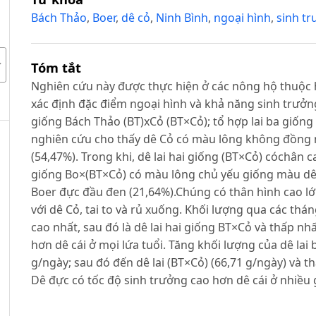
Bách Thảo
,
Boer
,
dê cỏ
,
Ninh Bình
,
ngoại hình
,
sinh t
Tóm tắt
Nghiên cứu này được thực hiện ở các nông hộ thuộc
xác định đặc điểm ngoại hình và khả năng sinh trưởng 
giống Bách Thảo (BT)xCỏ (BT×Cỏ); tổ hợp lai ba giống
nghiên cứu cho thấy dê Cỏ có màu lông không đồng n
(54,47%). Trong khi, dê lai hai giống (BT×Cỏ) cóchân ca
giống Bo×(BT×Cỏ) có màu lông chủ yếu giống màu dê
Boer đực đầu đen (21,64%).Chúng có thân hình cao lớn
với dê Cỏ, tai to và rủ xuống. Khối lượng qua các thán
cao nhất, sau đó là dê lai hai giống BT×Cỏ và thấp nh
hơn dê cái ở mọi lứa tuổi. Tăng khối lượng của dê lai
g/ngày; sau đó đến dê lai (BT×Cỏ) (66,71 g/ngày) và th
Dê đực có tốc độ sinh trưởng cao hơn dê cái ở nhiều g