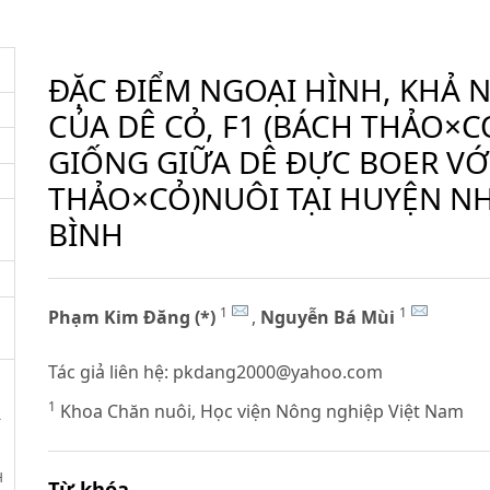
ĐẶC ĐIỂM NGOẠI HÌNH, KHẢ 
CỦA DÊ CỎ, F1 (BÁCH THẢO×CỎ
GIỐNG GIỮA DÊ ĐỰC BOER VỚI
THẢO×CỎ)NUÔI TẠI HUYỆN N
BÌNH
1
1
Phạm Kim Đăng (*)
,
Nguyễn Bá Mùi
Tác giả liên hệ:
pkdang2000@yahoo.com
1
Khoa Chăn nuôi, Học viện Nông nghiệp Việt Nam
Ả
H
Từ khóa