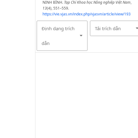
NINH BÌNH.
Tạp Chí Khoa học Nông nghiệp Việt Nam
,
13
(4), 551–559.
https://vie.vjas.vn/index.php/vjasvn/article/view/193
Định dạng trích
Tải trích dẫn
dẫn