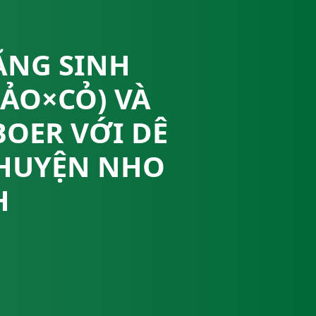
ĂNG SINH
HẢO×CỎ) VÀ
BOER VỚI DÊ
 HUYỆN NHO
H