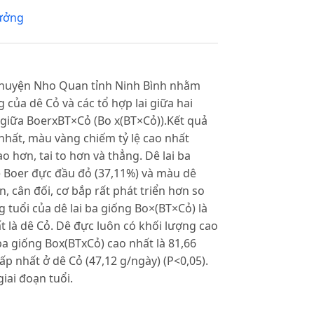
rưởng
 huyện Nho Quan tỉnh Ninh Bình nhằm
của dê Cỏ và các tổ hợp lai giữa hai
 giữa BoerxBT×Cỏ (Bo x(BT×Cỏ)).Kết quả
hất, màu vàng chiếm tỷ lệ cao nhất
o hơn, tai to hơn và thẳng. Dê lai ba
 Boer đực đầu đỏ (37,11%) và màu dê
, cân đối, cơ bắp rất phát triển hơn so
g tuổi của dê lai ba giống Bo×(BT×Cỏ) là
ất là dê Cỏ. Dê đực luôn có khối lượng cao
 ba giống Box(BTxCỏ) cao nhất là 81,66
ấp nhất ở dê Cỏ (47,12 g/ngày) (P<0,05).
iai đoạn tuổi.