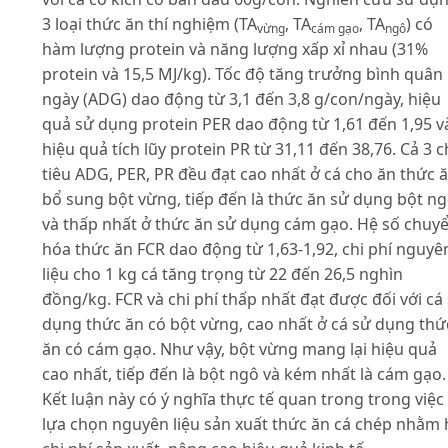
3 loại thức ăn thí nghiệm (TA
, TA
, TA
) có
vừng
cám gạo
ngô
hàm lượng protein và năng lượng xấp xỉ nhau (31%
protein và 15,5 MJ/kg). Tốc độ tăng trưởng bình quân
ngày (ADG) dao động từ 3,1 đến 3,8 g/con/ngày, hiệu
quả sử dụng protein PER dao động từ 1,61 đến 1,95 v
hiệu quả tích lũy protein PR từ 31,11 đến 38,76. Cả 3 c
tiêu ADG, PER, PR đều đạt cao nhất ở cá cho ăn thức 
bổ sung bột vừng, tiếp đến là thức ăn sử dụng bột n
và thấp nhất ở thức ăn sử dụng cám gạo. Hệ số chuy
hóa thức ăn FCR dao động từ 1,63-1,92, chi phí nguyê
liệu cho 1 kg cá tăng trọng từ 22 đến 26,5 nghìn
đồng/kg. FCR và chi phí thấp nhất đạt được đối với cá
dụng thức ăn có bột vừng, cao nhất ở cá sử dụng thứ
ăn có cám gạo. Như vậy, bột vừng mang lại hiệu quả
cao nhất, tiếp đến là bột ngô và kém nhất là cám gạo.
Kết luận này có ý nghĩa thực tế quan trong trong việc
lựa chọn nguyên liệu sản xuất thức ăn cá chép nhằm 