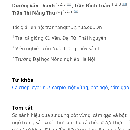
1, 2, 3
1, 2, 3
Dương Văn Thanh
,
Trần Đình Luân
,
1, 2, 3
Trần Thị Nắng Thu (*)
Tác giả liên hệ:
trannangthu@hua.edu.vn
1
Trại cá giống Cù Vân, Đại Từ, Thái Nguyên
2
Viện nghiên cứu Nuôi trồng thủy sản I
3
Trường Đại học Nông nghiệp Hà Nội
Từ khóa
Cá chép
,
cyprinus carpio
,
bột vừng
,
bột ngô
,
cám gạo
Tóm tắt
So sánh hiệu qủa sử dụng bột vừng, cám gạo và bột
ngô trong sản xuất thức ăn cho cá chép được thực hi
với cá có kích cỡ ban đầu 60g/con. Nghiên cứu sử dụ