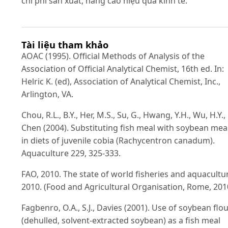
chi phí sản xuất, nâng cao hiệu quả kinh tế.
Tài liệu tham khảo
AOAC (1995). Official Methods of Analysis of the
Association of Official Analytical Chemist, 16th ed. In:
Helric K. (ed), Association of Analytical Chemist, Inc.,
Arlington, VA.
Chou, R.L., B.Y., Her, M.S., Su, G., Hwang, Y.H., Wu, H.Y.,
Chen (2004). Substituting fish meal with soybean mea
in diets of juvenile cobia (Rachycentron canadum).
Aquaculture 229, 325-333.
FAO, 2010. The state of world fisheries and aquacultu
2010. (Food and Agricultural Organisation, Rome, 201
Fagbenro, O.A., S.J., Davies (2001). Use of soybean flo
(dehulled, solvent-extracted soybean) as a fish meal