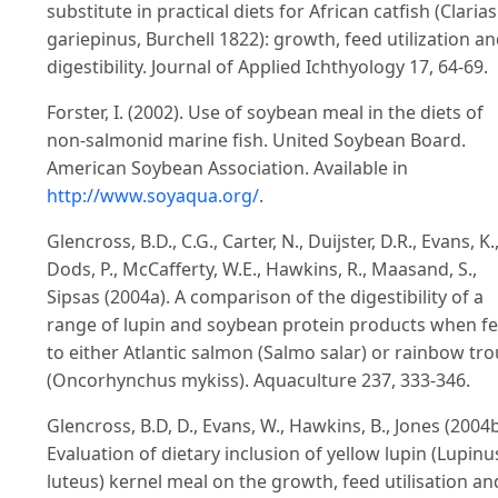
substitute in practical diets for African catfish (Clarias
gariepinus, Burchell 1822): growth, feed utilization a
digestibility. Journal of Applied Ichthyology 17, 64-69.
Forster, I. (2002). Use of soybean meal in the diets of
non-salmonid marine fish. United Soybean Board.
American Soybean Association. Available in
http://www.soyaqua.org/
.
Glencross, B.D., C.G., Carter, N., Duijster, D.R., Evans, K.
Dods, P., McCafferty, W.E., Hawkins, R., Maasand, S.,
Sipsas (2004a). A comparison of the digestibility of a
range of lupin and soybean protein products when f
to either Atlantic salmon (Salmo salar) or rainbow tro
(Oncorhynchus mykiss). Aquaculture 237, 333-346.
Glencross, B.D, D., Evans, W., Hawkins, B., Jones (2004b
Evaluation of dietary inclusion of yellow lupin (Lupinu
luteus) kernel meal on the growth, feed utilisation an