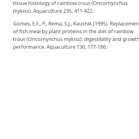
tissue histology of rainbow trout (Oncorhynchus
mykiss). Aquaculture 235, 411-422.
Gomes, E.F., P., Rema, S.J., Kaushik (1995). Replacemen
of fish meal by plant proteins in the diet of rainbow
trout (Oncorhynchus mykiss): digestibility and growt
performance. Aquaculture 130, 177-186.
Hasan, M.R., D.J., Macintosh, K., Jauncey (1997).
Evaluation of some plant ingredients as dietary prote
sources for common carp (Cyprinus carpio L.) fry.
Aquaculture 151, 55-70.
Hossain, M.A., K., Jauncey (1989a). Nutritional evaluat
of some Bangladeshi oil seed meals as partial
substitutes for fish meal in the diets of common carp
(Cyprinus carpio L.). Aquacult. Fish Manage. 20, 255-2
Hossain, M.A., K., Jauncey (1989b). Studies on the