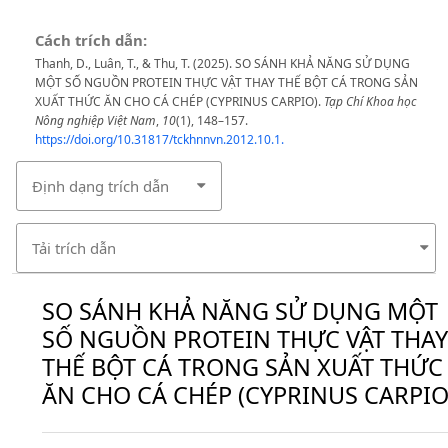
Cách trích dẫn:
Thanh, D., Luân, T., & Thu, T. (2025). SO SÁNH KHẢ NĂNG SỬ DỤNG
MỘT SỐ NGUỒN PROTEIN THỰC VẬT THAY THẾ BỘT CÁ TRONG SẢN
XUẤT THỨC ĂN CHO CÁ CHÉP (CYPRINUS CARPIO).
Tạp Chí Khoa học
Nông nghiệp Việt Nam
,
10
(1), 148–157.
https://doi.org/10.31817/tckhnnvn.2012.10.1.
Định dạng trích dẫn
Tải trích dẫn
SO SÁNH KHẢ NĂNG SỬ DỤNG MỘT
SỐ NGUỒN PROTEIN THỰC VẬT THAY
THẾ BỘT CÁ TRONG SẢN XUẤT THỨC
ĂN CHO CÁ CHÉP (CYPRINUS CARPIO