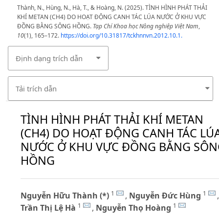
Thành, N., Hùng, N., Hà, T., & Hoàng, N. (2025). TÌNH HÌNH PHÁT THẢI
KHÍ METAN (CH4) DO HOẠT ĐỘNG CANH TÁC LÚA NƯỚC Ở KHU VỰC
ĐỒNG BẰNG SÔNG HỒNG.
Tạp Chí Khoa học Nông nghiệp Việt Nam
,
10
(1), 165–172.
https://doi.org/10.31817/tckhnnvn.2012.10.1.
Định dạng trích dẫn
Tải trích dẫn
TÌNH HÌNH PHÁT THẢI KHÍ METAN
(CH4) DO HOẠT ĐỘNG CANH TÁC LÚ
NƯỚC Ở KHU VỰC ĐỒNG BẰNG SÔN
HỒNG
1
1
Nguyễn Hữu Thành (*)
,
Nguyễn Đức Hùng
,
1
1
Trần Thị Lệ Hà
,
Nguyễn Thọ Hoàng