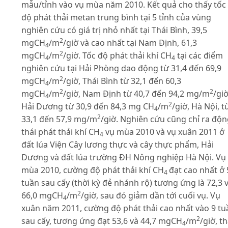
mẫu/tỉnh vào vụ mùa năm 2010. Kết quả cho thấy tốc
độ phát thải metan trung bình tại 5 tỉnh của vùng
nghiên cứu có giá trị nhỏ nhất tại Thái Bình, 39,5
2
mgCH
/m
/giờ và cao nhất tại Nam Định, 61,3
4
2
mgCH
/m
/giờ. Tốc độ phát thải khí CH
tại các điểm
4
4
nghiên cứu tại Hải Phòng dao động từ 31,4 đến 69,9
2
mgCH
/m
/giờ, Thái Bình từ 32,1 đến 60,3
4
2
2
mgCH
/m
/giờ, Nam Định từ 40,7 đến 94,2 mg/m
/giờ
4
2
Hải Dương từ 30,9 đến 84,3 mg CH
/m
/giờ, Hà Nội, t
4
2
33,1 đến 57,9 mg/m
/giờ. Nghiên cứu cũng chỉ ra độ
thái phát thải khí CH
vụ mùa 2010 và vụ xuân 2011 ở
4
đất lúa Viện Cây lương thực và cây thực phẩm, Hải
Dương và đất lúa trường ĐH Nông nghiệp Hà Nội. Vụ
mùa 2010, cường độ phát thải khí CH
đạt cao nhất ở 
4
tuần sau cấy (thời kỳ đẻ nhánh rộ) tương ứng là 72,3 
2
66,0 mgCH
/m
/giờ, sau đó giảm dần tới cuối vụ. Vụ
4
xuân năm 2011, cường độ phát thải cao nhất vào 9 tu
2
sau cấy, tương ứng đạt 53,6 và 44,7 mgCH
/m
/giờ, t
4