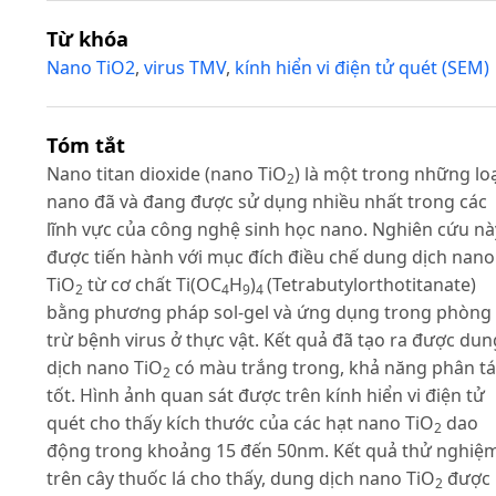
Từ khóa
Nano TiO2
,
virus TMV
,
kính hiển vi điện tử quét (SEM)
Tóm tắt
Nano titan dioxide (nano TiO
) là một trong những lo
2
nano đã và đang được sử dụng nhiều nhất trong các
lĩnh vực của công nghệ sinh học nano. Nghiên cứu nà
được tiến hành với mục đích điều chế dung dịch nano
TiO
từ cơ chất Ti(OC
H
)
(Tetrabutylorthotitanate)
2
4
9
4
bằng phương pháp sol-gel và ứng dụng trong phòng
trừ bệnh virus ở thực vật. Kết quả đã tạo ra được dun
dịch nano TiO
có màu trắng trong, khả năng phân t
2
tốt. Hình ảnh quan sát được trên kính hiển vi điện tử
quét cho thấy kích thước của các hạt nano TiO
dao
2
động trong khoảng 15 đến 50nm. Kết quả thử nghiệ
trên cây thuốc lá cho thấy, dung dịch nano TiO
được
2