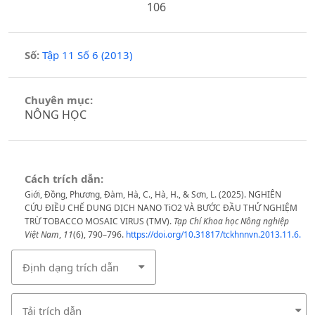
106
Số:
Tập 11 Số 6 (2013)
Chuyên mục:
NÔNG HỌC
Cách trích dẫn:
Giới, Đồng, Phương, Đàm, Hà, C., Hà, H., & Sơn, L. (2025). NGHIÊN
CỨU ĐIỀU CHẾ DUNG DỊCH NANO TiO2 VÀ BƯỚC ĐẦU THỬ NGHIỆM
TRỪ TOBACCO MOSAIC VIRUS (TMV).
Tạp Chí Khoa học Nông nghiệp
Việt Nam
,
11
(6), 790–796.
https://doi.org/10.31817/tckhnnvn.2013.11.6.
Định dạng trích dẫn
Tải trích dẫn