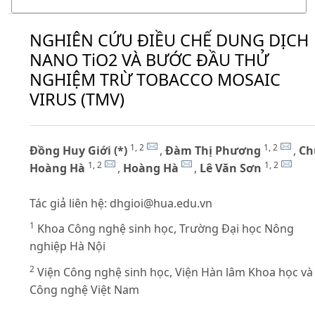
NGHIÊN CỨU ĐIỀU CHẾ DUNG DỊCH
NANO TiO2 VÀ BƯỚC ĐẦU THỬ
NGHIỆM TRỪ TOBACCO MOSAIC
VIRUS (TMV)
1, 2
1, 2
Đồng Huy Giới (*)
,
Đàm Thị Phương
,
Ch
1, 2
1, 2
Hoàng Hà
,
Hoàng Hà
,
Lê Văn Sơn
Tác giả liên hệ:
dhgioi@hua.edu.vn
1
Khoa Công nghệ sinh học, Trường Đại học Nông
nghiệp Hà Nội
2
Viện Công nghệ sinh học, Viện Hàn lâm Khoa học và
Công nghệ Việt Nam