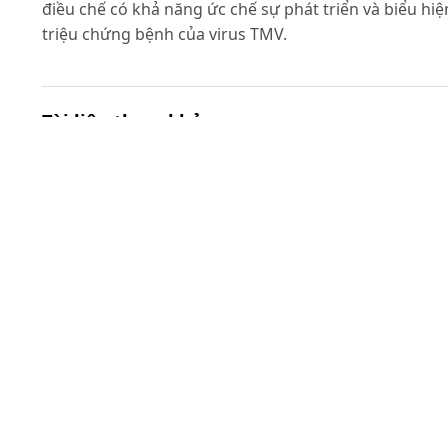
điều chế có khả năng ức chế sự phát triển và biểu hiệ
triệu chứng bệnh của virus TMV.
Tài liệu tham khảo
Hà Viết Cường (2010). Virus thực vật, phytoplasma và
viroid. Trường Đại học Nông nghiệp Hà Nội
Ngô Huỳnh Bửu Trọng, Võ Văn Hoàng (2012). Các đặc
điểm cấu trúc của hạt nano TiO2 pha lỏng và vô định
hình. ĐH Bách Khoa TP.HCM
Cheng L.X. (2009). Nanofluid heat transfer technologie
Recent Patents on Engineering, 3(1):1-7.
Duan Y., Liu J., Ma L., Li N., Liu H., Wang J., Zheng L., Liu
C., Wang X., Zhao X., Yan J., Wang S., Wang H., Zhang X.
Hong F. (2010). Toxicological characteristics of
nanoparticulate anatase titanium dioxide in mice.