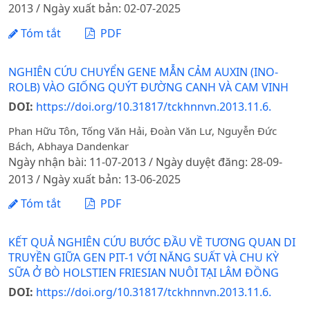
2013 / Ngày xuất bản: 02-07-2025
Tóm tắt
PDF
NGHIÊN CỨU CHUYỂN GENE MẪN CẢM AUXIN (INO-
ROLB) VÀO GIỐNG QUÝT ĐƯỜNG CANH VÀ CAM VINH
DOI:
https://doi.org/10.31817/tckhnnvn.2013.11.6.
Phan Hữu Tôn, Tống Văn Hải, Đoàn Văn Lư, Nguyễn Đức
Bách, Abhaya Dandenkar
Ngày nhận bài: 11-07-2013 / Ngày duyệt đăng: 28-09-
2013 / Ngày xuất bản: 13-06-2025
Tóm tắt
PDF
KẾT QUẢ NGHIÊN CỨU BƯỚC ĐẦU VỀ TƯƠNG QUAN DI
TRUYỀN GIỮA GEN PIT-1 VỚI NĂNG SUẤT VÀ CHU KỲ
SỮA Ở BÒ HOLSTIEN FRIESIAN NUÔI TẠI LÂM ĐỒNG
DOI:
https://doi.org/10.31817/tckhnnvn.2013.11.6.