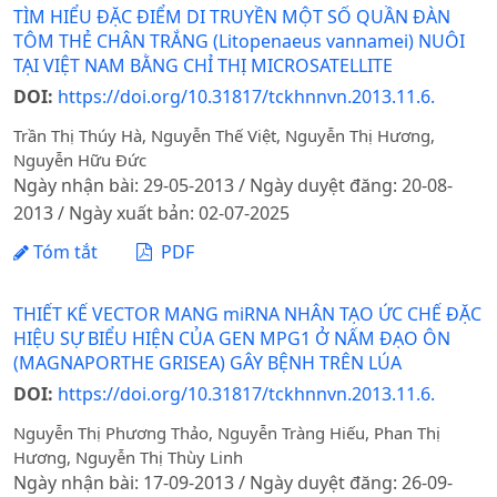
TÌM HIỂU ĐẶC ĐIỂM DI TRUYỀN MỘT SỐ QUẦN ĐÀN
TÔM THẺ CHÂN TRẮNG (Litopenaeus vannamei) NUÔI
TẠI VIỆT NAM BẰNG CHỈ THỊ MICROSATELLITE
DOI:
https://doi.org/10.31817/tckhnnvn.2013.11.6.
Trần Thị Thúy Hà, Nguyễn Thế Việt, Nguyễn Thị Hương,
Nguyễn Hữu Đức
Ngày nhận bài: 29-05-2013 / Ngày duyệt đăng: 20-08-
2013 / Ngày xuất bản: 02-07-2025
Tóm tắt
PDF
THIẾT KẾ VECTOR MANG miRNA NHÂN TẠO ỨC CHẾ ĐẶC
HIỆU SỰ BIỂU HIỆN CỦA GEN MPG1 Ở NẤM ĐẠO ÔN
(MAGNAPORTHE GRISEA) GÂY BỆNH TRÊN LÚA
DOI:
https://doi.org/10.31817/tckhnnvn.2013.11.6.
Nguyễn Thị Phương Thảo, Nguyễn Tràng Hiếu, Phan Thị
Hương, Nguyễn Thị Thùy Linh
Ngày nhận bài: 17-09-2013 / Ngày duyệt đăng: 26-09-