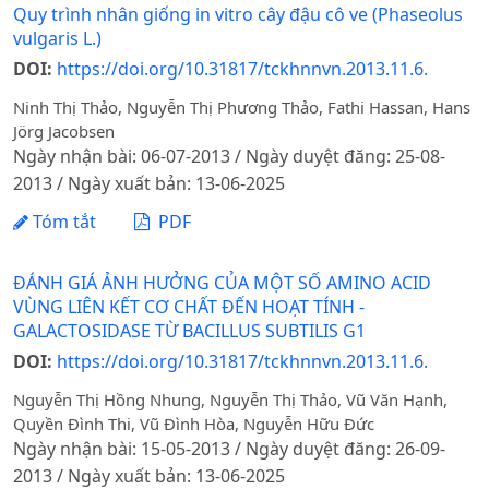
Quy trình nhân giống in vitro cây đậu cô ve (Phaseolus
vulgaris L.)
DOI:
https://doi.org/10.31817/tckhnnvn.2013.11.6.
Ninh Thị Thảo, Nguyễn Thị Phương Thảo, Fathi Hassan, Hans
Jörg Jacobsen
Ngày nhận bài: 06-07-2013 / Ngày duyệt đăng: 25-08-
2013 / Ngày xuất bản: 13-06-2025
Tóm tắt
PDF
ĐÁNH GIÁ ẢNH HƯỞNG CỦA MỘT SỐ AMINO ACID
VÙNG LIÊN KẾT CƠ CHẤT ĐẾN HOẠT TÍNH -
GALACTOSIDASE TỪ BACILLUS SUBTILIS G1
DOI:
https://doi.org/10.31817/tckhnnvn.2013.11.6.
Nguyễn Thị Hồng Nhung, Nguyễn Thị Thảo, Vũ Văn Hạnh,
Quyền Đình Thi, Vũ Đình Hòa, Nguyễn Hữu Đức
Ngày nhận bài: 15-05-2013 / Ngày duyệt đăng: 26-09-
2013 / Ngày xuất bản: 13-06-2025