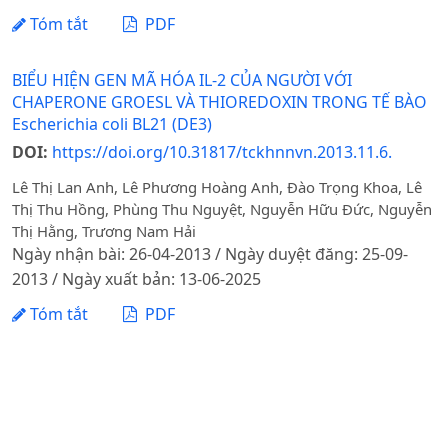
Tóm tắt
PDF
BIỂU HIỆN GEN MÃ HÓA IL-2 CỦA NGƯỜI VỚI
CHAPERONE GROESL VÀ THIOREDOXIN TRONG TẾ BÀO
Escherichia coli BL21 (DE3)
DOI:
https://doi.org/10.31817/tckhnnvn.2013.11.6.
Lê Thị Lan Anh, Lê Phương Hoàng Anh, Đào Trọng Khoa, Lê
Thị Thu Hồng, Phùng Thu Nguyệt, Nguyễn Hữu Đức, Nguyễn
Thị Hằng, Trương Nam Hải
Ngày nhận bài: 26-04-2013 / Ngày duyệt đăng: 25-09-
2013 / Ngày xuất bản: 13-06-2025
Tóm tắt
PDF
NHÂN GIỐNG VÔ TÍNH IN VITRO CÂY ĐU ĐỦ Carica
papapaya L.
DOI:
https://doi.org/10.31817/tckhnnvn.2013.11.6.