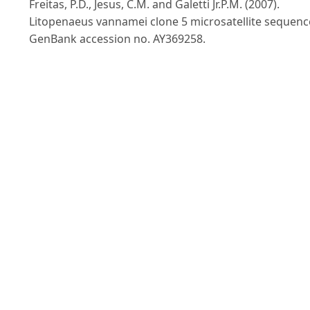
Freitas, P.D., Jesus, C.M. and Galetti Jr.P.M. (2007).
Litopenaeus vannamei clone 5 microsatellite sequenc
GenBank accession no. AY369258.
Gjedrem, T. (2005). Selection and breeding programs 
aquaculture.Springer. Dordrecht, 364 pp.
Goyard, E., Arnaud, S., Vonau, V., Bishoff, V., Mouchel, 
Pham, D., Wyban, J. and Boudry, P. (2003). Residual
geneticvariability in domesticated populations of the
Pacific blueshrimp (Litopenaeus stylirostris) of New
Caledonia, FrenchPolynesia and Hawaii and some
management recommendations.Aquat Living Resour.
16: 501-508.
Lima, A.P.S., Silva, S.M.B.C.,Oliveira K.K.C., Maggioni, R.
and Coimbra M.R.M. (2010). Genetics of two marine
shrimp hatcheries of the Pacific white shrimp
Litopenaeus vannamei (Boone, 1931) in Pernambuco,