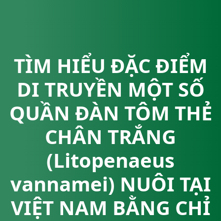
TÌM HIỂU ĐẶC ĐIỂM
DI TRUYỀN MỘT SỐ
QUẦN ĐÀN TÔM THẺ
CHÂN TRẮNG
(Litopenaeus
vannamei) NUÔI TẠI
VIỆT NAM BẰNG CHỈ