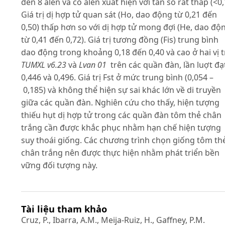
đến 8 alen và có alen xuất hiện với tần số rất thấp (<0,
Giá trị dị hợp tử quan sát (Ho, dao động từ 0,21 đến
0,50) thấp hơn so với dị hợp tử mong đợi (He, dao độ
từ 0,41 đến 0,72). Giá trị tương đồng (Fis) trung bình
dao động trong khoảng 0,18 đến 0,40 và cao ở hai vị t
TUMXL
v
6.23
và
Lvan 01
trên các quần đàn, lần luợt đạ
0,446 và 0,496. Giá trị Fst ở mức trung bình (0,054 –
0,185) và không thể hiện sự sai khác lớn về di truyền
giữa các quần đàn. Nghiên cứu cho thấy, hiện tượng
thiếu hụt dị hợp tử trong các quần đàn tôm thẻ chân
trắng cần được khắc phục nhằm hạn chế hiện tượng
suy thoái giống. Các chương trình chọn giống tôm th
chân trắng nên được thực hiện nhằm phát triển bền
vững đối tượng này.
Tài liệu tham khảo
Cruz, P., Ibarra, A.M., Meija-Ruiz, H., Gaffney, P.M.