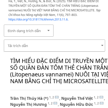
Hà, T., Việt, N., Hương, N., & Đức, N. (2025). TÌM HIỂU ĐẶC ĐIỂM DI
TRUYỀN MỘT SỐ QUẦN ĐÀN TÔM THẺ CHÂN TRẮNG (Litopenaeus
vannamei) NUÔI TẠI VIỆT NAM BẰNG CHỈ THỊ MICROSATELLITE.
Tạp
Chí Khoa học Nông nghiệp Việt Nam
,
11
(6), 797–803.
https://doi.org/10.31817/tckhnnvn.2013.11.6.
Định dạng trích dẫn
Tải trích dẫn
TÌM HIỂU ĐẶC ĐIỂM DI TRUYỀN MỘT
SỐ QUẦN ĐÀN TÔM THẺ CHÂN TRẮ
(Litopenaeus vannamei) NUÔI TẠI VI
NAM BẰNG CHỈ THỊ MICROSATELLIT
1, 2
1, 2
Trần Thị Thúy Hà (*)
,
Nguyễn Thế Việt
,
1, 2
1, 2
Nguyễn Thị Hương
,
Nguyễn Hữu Đức