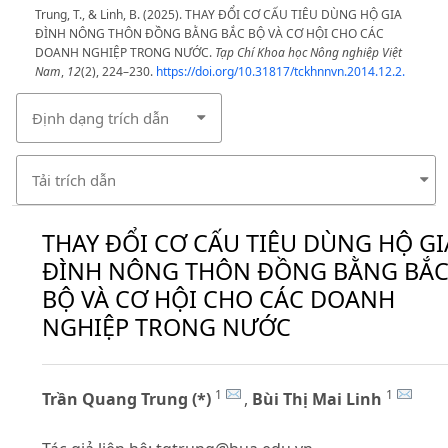
Trung, T., & Linh, B. (2025). THAY ĐỔI CƠ CẤU TIÊU DÙNG HỘ GIA
ĐÌNH NÔNG THÔN ĐỒNG BẰNG BẮC BỘ VÀ CƠ HỘI CHO CÁC
DOANH NGHIỆP TRONG NƯỚC.
Tạp Chí Khoa học Nông nghiệp Việt
Nam
,
12
(2), 224–230.
https://doi.org/10.31817/tckhnnvn.2014.12.2.
Định dạng trích dẫn
Tải trích dẫn
THAY ĐỔI CƠ CẤU TIÊU DÙNG HỘ GI
ĐÌNH NÔNG THÔN ĐỒNG BẰNG BẮ
BỘ VÀ CƠ HỘI CHO CÁC DOANH
NGHIỆP TRONG NƯỚC
1
1
Trần Quang Trung (*)
,
Bùi Thị Mai Linh