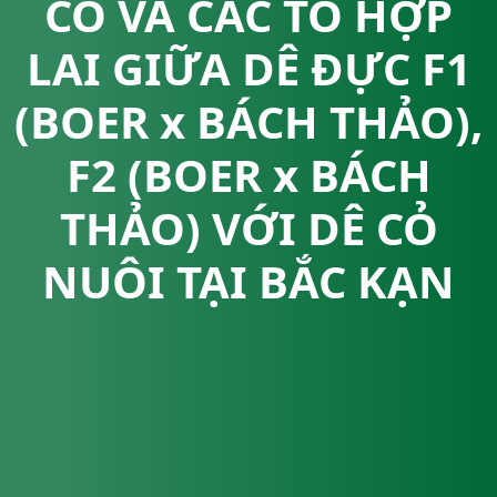
CỎ VÀ CÁC TỔ HỢP
LAI GIỮA DÊ ĐỰC F1
(BOER x BÁCH THẢO),
F2 (BOER x BÁCH
THẢO) VỚI DÊ CỎ
NUÔI TẠI BẮC KẠN