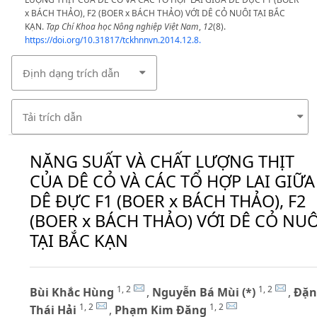
x BÁCH THẢO), F2 (BOER x BÁCH THẢO) VỚI DÊ CỎ NUÔI TẠI BẮC
KẠN.
Tạp Chí Khoa học Nông nghiệp Việt Nam
,
12
(8).
https://doi.org/10.31817/tckhnnvn.2014.12.8.
Định dạng trích dẫn
Tải trích dẫn
NĂNG SUẤT VÀ CHẤT LƯỢNG THỊT
CỦA DÊ CỎ VÀ CÁC TỔ HỢP LAI GIỮA
DÊ ĐỰC F1 (BOER x BÁCH THẢO), F2
(BOER x BÁCH THẢO) VỚI DÊ CỎ NUÔ
TẠI BẮC KẠN
1, 2
1, 2
Bùi Khắc Hùng
,
Nguyễn Bá Mùi (*)
,
Đặn
1, 2
1, 2
Thái Hải
,
Phạm Kim Đăng