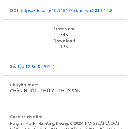
DOI:
https://doi.org/10.31817/tckhnnvn.2014.12.8.
Lượt xem
345
Download
125
Số:
Tập 12 Số 8 (2014)
Chuyên mục:
CHĂN NUÔI – THÚ Y – THỦY SẢN
Cách trích dẫn:
Hùng, B., Mùi, N., Hải, Đặng, & Đăng, P. (2025). NĂNG SUẤT VÀ CHẤT
LƯỢNG THỊT CỦA DÊ CỎ VÀ CÁC TỔ HỢP LAI GIỮA DÊ ĐỰC F1 (BOER