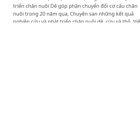
triển chăn nuôi Dê góp phần chuyển đổi cơ cấu chăn
nuôi trong 20 năm qua, Chuyên san những kết quả
nghiên cứu và phát triển chăn nuôi dê, cừu và thỏ, Vi
Chăn nuôi, số 1.
Đinh Văn Bình, Nguyễn Duy Lý (2003). Kết quả nghiên
cứu và phát triển chăn nuôi dê của Trung tâm nghiên
cứu Dê và Thỏ Sơn Tây Viện Chăn nuôi (1999 - 2001). 
chí Nông nghiệp và Phát triển Nông thôn, tr. 32-37.
Lê Thanh Hải, Nguyễn Ngọc Hùng, Trần Văn Tịnh,
Nguyễn Thị Mai (1994). Kỹ thuật nuôi dê sữa, Nhà xuấ
bản Nông nghiệp, Hà Nội, tr. 6-10.
Nguyễn Đình Minh (2002). Nghiên cứu dê lai Bách Th
với dê cỏ và khả năng sản xuất của dê lai F1 (BTxC) tại
tỉnh Thái Nguyên và một số tỉnh phụ cận, Luận án Tiế
sỹ khoa học Nông nghiệp, Viện Chăn nuôi Quốc gia Vi
Nam.