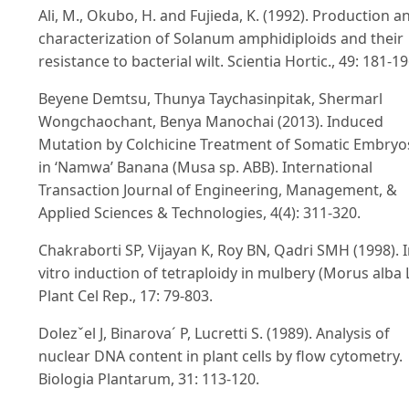
Ali, M., Okubo, H. and Fujieda, K. (1992). Production a
characterization of Solanum amphidiploids and their
resistance to bacterial wilt. Scientia Hortic., 49: 181-19
Beyene Demtsu, Thunya Taychasinpitak, Shermarl
Wongchaochant, Benya Manochai (2013). Induced
Mutation by Colchicine Treatment of Somatic Embryo
in ‘Namwa’ Banana (Musa sp. ABB). International
Transaction Journal of Engineering, Management, &
Applied Sciences & Technologies, 4(4): 311-320.
Chakraborti SP, Vijayan K, Roy BN, Qadri SMH (1998). 
vitro induction of tetraploidy in mulbery (Morus alba L
Plant Cel Rep., 17: 79-803.
Dolezˇel J, Binarova´ P, Lucretti S. (1989). Analysis of
nuclear DNA content in plant cells by flow cytometry.
Biologia Plantarum, 31: 113-120.