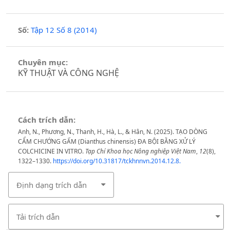
Số:
Tập 12 Số 8 (2014)
Chuyên mục:
KỸ THUẬT VÀ CÔNG NGHỆ
Cách trích dẫn:
Anh, N., Phương, N., Thanh, H., Hà, L., & Hân, N. (2025). TẠO DÒNG
CẨM CHƯỚNG GẤM (Dianthus chinensis) ĐA BỘI BẰNG XỬ LÝ
COLCHICINE IN VITRO.
Tạp Chí Khoa học Nông nghiệp Việt Nam
,
12
(8),
1322–1330.
https://doi.org/10.31817/tckhnnvn.2014.12.8.
Định dạng trích dẫn
Tải trích dẫn