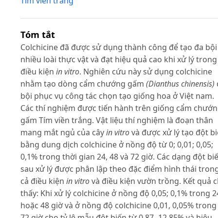
Tím viền trắng
Tóm tắt
Colchicine đã được sử dụng thành công để tạo đa bội
nhiều loài thực vật và đạt hiệu quả cao khi xử lý trong
điều kiện
in vitro
. Nghiên cứu này sử dụng colchicine
nhằm tạo dòng cẩm chướng gấm
(Dianthus chinensis)
bội phục vụ công tác chọn tạo giống hoa ở Việt nam.
Các thí nghiệm được tiến hành trên giống cẩm chướ
gấm Tím viền trắng. Vật liệu thí nghiệm là đoạn thân
mang mắt ngủ của cây
in vitro
và được xử lý tạo đột b
bằng dung dịch colchicine ở nồng độ từ 0; 0,01; 0,05;
0,1% trong thời gian 24, 48 và 72 giờ. Các dạng đột bi
sau xử lý được phân lập theo đặc điểm hình thái tron
cả điều kiện
in vitro
và điều kiện vườn trồng. Kết quả 
thấy: Khi xử lý colchicine ở nồng độ 0,05; 0,1% trong 2
hoặc 48 giờ và ở nồng độ colchicine 0,01, 0,05% trong
72 giờ cho tỷ lệ mẫu đột biến từ 0,87- 12,85% và hiệu