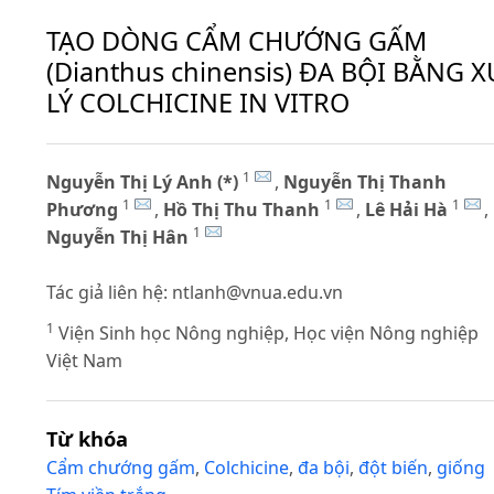
TẠO DÒNG CẨM CHƯỚNG GẤM
(Dianthus chinensis) ĐA BỘI BẰNG X
LÝ COLCHICINE IN VITRO
1
Nguyễn Thị Lý Anh (*)
,
Nguyễn Thị Thanh
1
1
1
Phương
,
Hồ Thị Thu Thanh
,
Lê Hải Hà
,
1
Nguyễn Thị Hân
Tác giả liên hệ:
ntlanh@vnua.edu.vn
1
Viện Sinh học Nông nghiệp, Học viện Nông nghiệp
Việt Nam
Từ khóa
Cẩm chướng gấm
,
Colchicine
,
đa bội
,
đột biến
,
giống