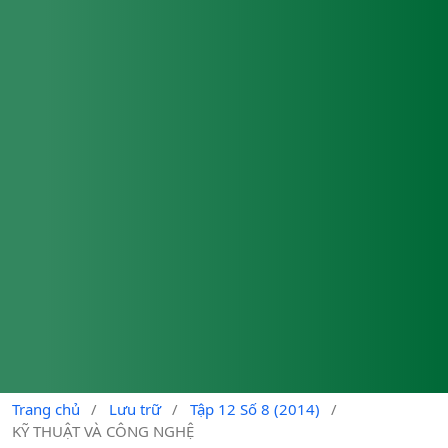
Trang chủ
/
Lưu trữ
/
Tập 12 Số 8 (2014)
/
KỸ THUẬT VÀ CÔNG NGHỆ