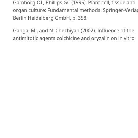
Gamborg OL, Phillips GC (1995). Plant cell, tissue and
organ culture: Fundamental methods. Springer-Verla
Berlin Heidelberg GmbH, p. 358.
Ganga, M., and N. Chezhiyan (2002). Influence of the
antimitotic agents colchicine and oryzalin on in vitro
regeneration and chromosome doubling of diploid
bananas (Musa spp.), J. Hortic. Sci. Biotechnol., 77(5):
572-575.
Hasan Abu-Qaoud and Munqez J. Y. Shtaya (2014). Th
Efect of Colchicine on Adventitious Shoot Regenerati
from Cultured Leaf Explants of Petunia hybrida. Britis
Biotechnology Journal, 4(5): 531-540.
Höfer M, Meister A (2010). Genome size variation in
Malus species. J. Bot., 2010: 1-8.
Ishizaka, H. and Uematsu, J. (1994). Amphidiploids
between Cyclamenpersicum Mill. and C. hederifolium