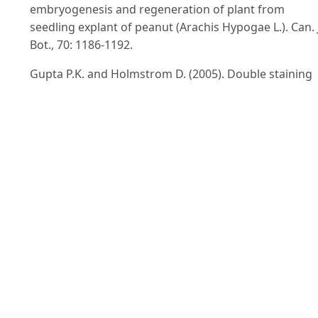
embryogenesis and regeneration of plant from
seedling explant of peanut (Arachis Hypogae L.). Can. J
Bot., 70: 1186-1192.
Gupta P.K. and Holmstrom D. (2005). Double staining
technology for distinguishing embryogenic cultures. I
Protocol for somatic embryogenesis in woody
plants,Jain S.M. and Gupta P.K. (eds). Springer
Publishers, pp. 573-575.
Haliloglu K. (2006). Efficient regeneration system fro
wheat leaf base segments. Biol. Plant., 50(3):
-330.
Halperin W. (1970). Embryos from somatic plant cells.
In: Control mechanism in the expression of cellular
phenotypes, Padykula H. A. (ed). Symp. Int. Soc. Cell
Biol., 9: 169.