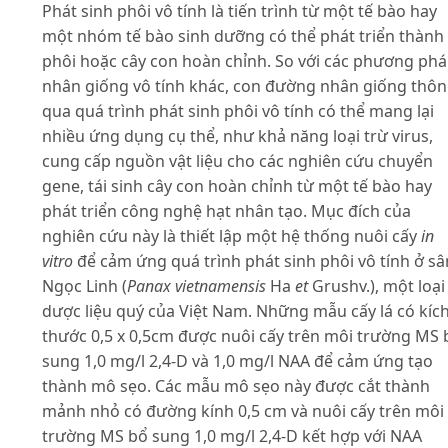
Phát sinh phôi vô tính là tiến trình từ một tế bào hay
một nhóm tế bào sinh dưỡng có thể phát triển thành
phôi hoặc cây con hoàn chỉnh. So với các phương ph
nhân giống vô tính khác, con đường nhân giống thô
qua quá trình phát sinh phôi vô tính có thể mang lại
nhiều ứng dụng cụ thể, như khả năng loại trừ virus,
cung cấp nguồn vật liệu cho các nghiên cứu chuyển
gene, tái sinh cây con hoàn chỉnh từ một tế bào hay
phát triển công nghệ hạt nhân tạo. Mục đích của
nghiên cứu này là thiết lập một hệ thống nuôi cấy
in
vitro
để cảm ứng quá trình phát sinh phôi vô tính ở s
Ngọc Linh (
Panax vietnamensis
Ha
et
Grushv.), một loại
dược liệu quý của Việt Nam. Những mẫu cấy lá có kíc
thước 0,5 x 0,5cm được nuôi cấy trên môi trường MS 
sung 1,0 mg/l 2,4-D và 1,0 mg/l NAA để cảm ứng tạo
thành mô sẹo. Các mẫu mô sẹo này được cắt thành
mảnh nhỏ có đường kính 0,5 cm và nuôi cấy trên môi
trường MS bổ sung 1,0 mg/l 2,4-D kết hợp với NAA