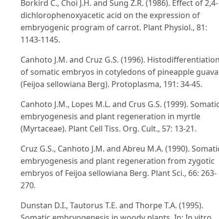
Borkird C., Choi J.H. and Sung Z.R. (1986). Effect of 2,4-
dichlorophenoxyacetic acid on the expression of
embryogenic program of carrot. Plant Physiol., 81:
1143-1145.
Canhoto J.M. and Cruz G.S. (1996). Histodifferentiatio
of somatic embryos in cotyledons of pineapple guava
(Feijoa sellowiana Berg). Protoplasma, 191: 34-45.
Canhoto J.M., Lopes M.L. and Crus G.S. (1999). Somati
embryogenesis and plant regeneration in myrtle
(Myrtaceae). Plant Cell Tiss. Org. Cult., 57: 13-21.
Cruz G.S., Canhoto J.M. and Abreu M.A. (1990). Somati
embryogenesis and plant regeneration from zygotic
embryos of Feijoa sellowiana Berg. Plant Sci., 66: 263-
270.
Dunstan D.I., Tautorus T.E. and Thorpe T.A. (1995).
Somatic embryogenesis in woody plants. In: In vitro