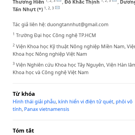
1, 2, 3
1, 2, 3
Thương Hiền
,
Đỗ Khắc Thịnh
,
Dươn
1, 2, 3
Tấn Nhựt (*)
Tác giả liên hệ:
duongtannhut@gmail.com
1
Trường Đại học Công nghệ TP.HCM
2
Viện Khoa học Kỹ thuật Nông nghiệp Miền Nam, Việ
Khoa học Nông nghiệp Việt Nam
3
Viện Nghiên cứu Khoa học Tây Nguyên, Viện Hàn lâ
Khoa học và Công nghệ Việt Nam
Từ khóa
Hình thái giải phẫu
,
kính hiển vi điện tử quét
,
phôi vô
tính
,
Panax vietnamensis
Tóm tắt