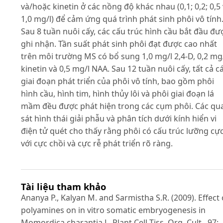
và/hoặc kinetin ở các nồng độ khác nhau (0,1; 0,2; 0,5
1,0 mg/l) để cảm ứng quá trình phát sinh phôi vô tính
Sau 8 tuần nuôi cấy, các cấu trúc hình cầu bắt đầu đư
ghi nhận. Tần suất phát sinh phôi đạt được cao nhất
trên môi trường MS có bổ sung 1,0 mg/l 2,4-D, 0,2 mg
kinetin và 0,5 mg/l NAA. Sau 12 tuần nuôi cấy, tất cả c
giai đoạn phát triển của phôi vô tính, bao gồm phôi
hình cầu, hình tim, hình thủy lôi và phôi giai đoạn lá
mầm đều được phát hiện trong các cụm phôi. Các qu
sát hình thái giải phẫu và phân tích dưới kính hiển vi
điện tử quét cho thấy rằng phôi có cấu trúc lưỡng cự
với cực chồi và cực rễ phát triển rõ ràng.
Tài liệu tham khảo
Ananya P., Kalyan M. and Sarmistha S.R. (2009). Effect 
polyamines on in vitro somatic embryogenesis in
Momordica charantia L. Plant Cell Tiss. Org. Cult., 97: