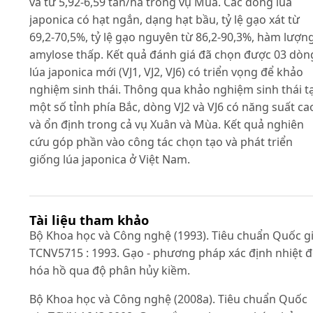
và từ 5,92-6,59 tấn/ha trong vụ Mùa. Các dòng lúa
japonica có hạt ngắn, dạng hạt bầu, tỷ lệ gạo xát từ
69,2-70,5%, tỷ lệ gạo nguyên từ 86,2-90,3%, hàm lượn
amylose thấp. Kết quả đánh giá đã chọn được 03 dòn
lúa japonica mới (VJ1, VJ2, VJ6) có triển vọng để khảo
nghiệm sinh thái. Thông qua khảo nghiệm sinh thái tạ
một số tỉnh phía Bắc, dòng VJ2 và VJ6 có năng suất ca
và ổn định trong cả vụ Xuân và Mùa. Kết quả nghiên
cứu góp phần vào công tác chọn tạo và phát triển
giống lúa japonica ở Việt Nam.
Tài liệu tham khảo
Bộ Khoa học và Công nghệ (1993). Tiêu chuẩn Quốc g
TCNV5715 : 1993. Gạo - phương pháp xác định nhiệt 
hóa hồ qua độ phân hủy kiềm.
Bộ Khoa học và Công nghệ (2008a). Tiêu chuẩn Quốc