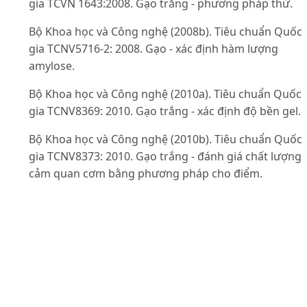
gia TCVN 1643:2008. Gạo trắng - phương pháp thử.
Bộ Khoa học và Công nghệ (2008b). Tiêu chuẩn Quốc
gia TCNV5716-2: 2008. Gạo - xác định hàm lượng
amylose.
Bộ Khoa học và Công nghệ (2010a). Tiêu chuẩn Quốc
gia TCNV8369: 2010. Gạo trắng - xác định độ bền gel.
Bộ Khoa học và Công nghệ (2010b). Tiêu chuẩn Quốc
gia TCNV8373: 2010. Gạo trắng - đánh giá chất lượng
cảm quan cơm bằng phương pháp cho điểm.
Bộ Khoa học và Công nghệ (2023). Tiêu chuẩn Việt N
TCVN13381-1:2023 - Giống cây lương thực có hạt - Kh
nghiệm giá trị canh tác và giá trị sử dụng. Phần 1: Lúa
Bộ Nông nghiệp và Phát triển nông thôn (2021). Đề á
Tái cơ cấu ngành lúa gạo Việt Nam đến năm 2025 và
2030. Ban hành kèm theo Quyết định số 555 /QĐ-BNN