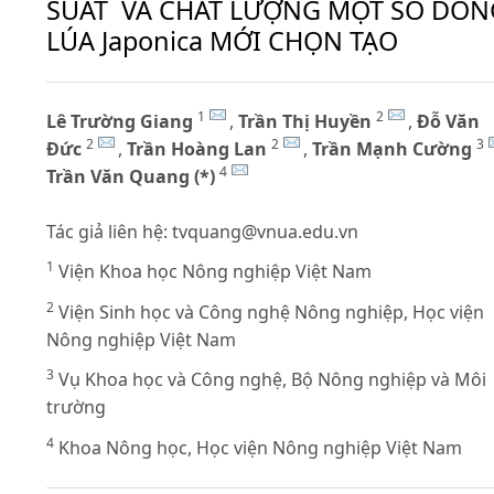
SUẤT VÀ CHẤT LƯỢNG MỘT SỐ DÒN
LÚA Japonica MỚI CHỌN TẠO
1
2
Lê Trường Giang
,
Trần Thị Huyền
,
Đỗ Văn
2
2
3
Đức
,
Trần Hoàng Lan
,
Trần Mạnh Cường
4
Trần Văn Quang (*)
Tác giả liên hệ:
tvquang@vnua.edu.vn
1
Viện Khoa học Nông nghiệp Việt Nam
2
Viện Sinh học và Công nghệ Nông nghiệp, Học viện
Nông nghiệp Việt Nam
3
Vụ Khoa học và Công nghệ, Bộ Nông nghiệp và Môi
trường
4
Khoa Nông học, Học viện Nông nghiệp Việt Nam