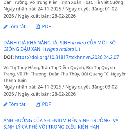
Đan Trường, Võ Trung Kiên, Trịnh Xuân Hoạt, Hà Viết Cường
Ngày nhận bài: 24-11-2025 / Ngày duyệt đăng: 01-02-
2026 / Ngày xuất bản: 28-02-2026
Tóm tắt
PDF
ĐÁNH GIÁ KHẢ NĂNG TÁI SINH
in vitro
CỦA MỘT SỐ
GIỐNG ĐẬU XANH (
Vigna radiata
L.)
DOI:
https://doi.org/10.31817/tckhnnvn.2026.24.2.07
Vũ Thị Thuý Hằng, Trần Thị Diễm Quỳnh, Bùi Thị Quỳnh
Trang, Vũ Thị Thương, Đoàn Thu Thủy, Bùi Quang Tú, Nguyễn
Thanh Tuấn
Ngày nhận bài: 24-11-2025 / Ngày duyệt đăng: 03-02-
2026 / Ngày xuất bản: 28-02-2026
Tóm tắt
PDF
ẢNH HƯỞNG CỦA SELENIUM ĐẾN SINH TRƯỞNG VÀ
SINH LÝ CÀ PHÊ VỐI TRONG ĐIỀU KIỆN HẠN