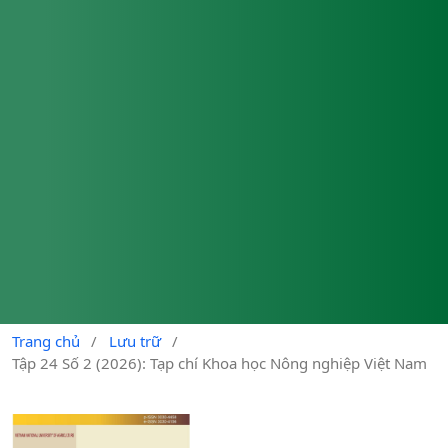
Trang chủ
/
Lưu trữ
/
Tập 24 Số 2 (2026): Tạp chí Khoa học Nông nghiệp Việt Nam