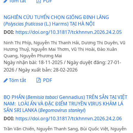
Tóm tắt
PDF
NGHIÊN CỨU TUYỂN CHỌN GIỐNG ĐINH LĂNG
(
Polyscias fruticosa
(L.) Harms) TẠI HÀ NỘI
DOI:
https://doi.org/10.31817/tckhnnvn.2026.24.2.05
Ninh Thị Phíp, Nguyễn Thị Thanh Hải, Dương Thị Duyên, Vũ
Hương Thuỷ, Nguyễn Mai Thơm, Vũ Thị Hoài, Đào Xuân
Quang, Nguyễn Phương Mai
Ngày nhận bài: 18-11-2025 / Ngày duyệt đăng: 27-01-
2026 / Ngày xuất bản: 28-02-2026
Tóm tắt
PDF
BỌ PHẤN (
Bemisia tabaci
Gennadius) TRÊN SẮN TẠI VIỆT
NAM: LOÀI ẨN VÀ ĐẶC ĐIỂM TRUYỀN VIRUS KHẢM LÁ
SẮN SRI LANKA (
Begomovirus stanleyi
)
DOI:
https://doi.org/10.31817/tckhnnvn.2026.24.2.06
Trần Văn Chiến, Nguyễn Thanh Sang, Bùi Quốc Việt, Nguyễn