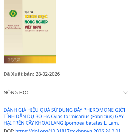
Đã Xuất bản:
28-02-2026
NÔNG HỌC
ĐÁNH GIÁ HIỆU QUẢ SỬ DỤNG BẪY PHEROMONE GIỚI
TÍNH DẪN DỤ BỌ HÀ Cylas formicarius (Fabricius) GÂY
HẠI TRÊN CÂY KHOAI LANG Ipomoea batatas L. Lam.
DOI:
https://doi.org/10.31817/tckhnnvn.2026.24.2.01