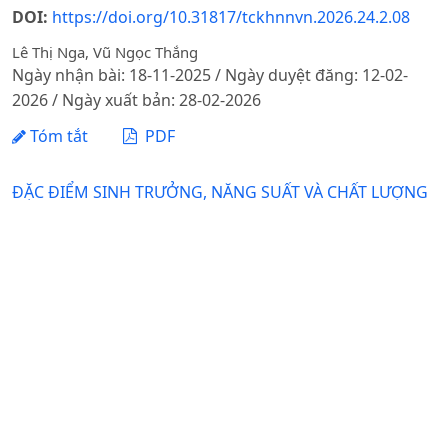
DOI:
https://doi.org/10.31817/tckhnnvn.2026.24.2.08
Lê Thị Nga, Vũ Ngọc Thắng
Ngày nhận bài: 18-11-2025 / Ngày duyệt đăng: 12-02-
2026 / Ngày xuất bản: 28-02-2026
Tóm tắt
PDF
ĐẶC ĐIỂM SINH TRƯỞNG, NĂNG SUẤT VÀ CHẤT LƯỢNG
CỦA MỘT SỐ GIỐNG LÚA TRỒNG TẠI XÃ BẮC ĐÔNG
HƯNG, TỈNH HƯNG YÊN
DOI:
https://doi.org/10.31817/tckhnnvn.2026.24.2.09
Đỗ Thị Hường, Phan Thị Thủy, Nguyễn Thị Ngọc Dinh, Đặng
Cao Cường
Ngày nhận bài: 08-11-2025 / Ngày duyệt đăng: 12-02-
2026 / Ngày xuất bản: 28-02-2026
Tóm tắt
PDF