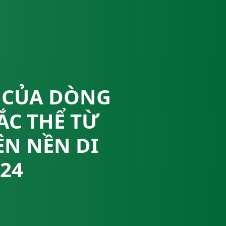
U CỦA DÒNG
C THỂ TỪ
ÊN NỀN DI
R24