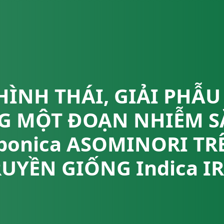
HÌNH THÁI, GIẢI PHẪ
G MỘT ĐOẠN NHIỄM SẮ
ponica ASOMINORI TR
UYỀN GIỐNG Indica I