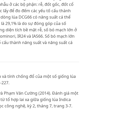
 phẫu ở các bộ phận: rễ, đốt gốc, đốt cổ
ợc lấy để đo đếm các yếu tố cấu thành
 dòng lúa DCG66 có năng suất cá thể
6 là 29,1% là do sự đóng góp của số
ng diện tích bề mặt rễ, số bó mạch lớn ở
minori, IR24 và IAS66. Số bó mạch lớn
ố cấu thành năng suất và năng suất cá
n và tính chống đổ của một số giống lúa
-227.
và Phạm Văn Cường (2014). Đánh giá một
 tổ hợp lai xa giữa giống lúa Indica
c công nghệ, kỳ 2, tháng 7, trang 3-7.