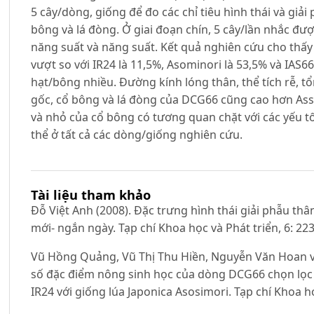
5 cây/dòng, giống để đo các chỉ tiêu hình thái và giải
bông và lá đòng. Ở giai đoạn chín, 5 cây/lần nhắc đư
năng suất và năng suất. Kết quả nghiên cứu cho thấy
vượt so với IR24 là 11,5%, Asominori là 53,5% và IAS6
hạt/bông nhiều. Đường kính lóng thân, thể tích rễ, tổ
gốc, cổ bông và lá đòng của DCG66 cũng cao hơn Asso
và nhỏ của cổ bông có tương quan chặt với các yếu t
thể ở tất cả các dòng/giống nghiên cứu.
Tài liệu tham khảo
Đỗ Việt Anh (2008). Đặc trưng hình thái giải phẫu thâ
mới- ngắn ngày. Tạp chí Khoa học và Phát triển, 6: 223
Vũ Hồng Quảng, Vũ Thị Thu Hiền, Nguyễn Văn Hoan 
số đặc điểm nông sinh học của dòng DCG66 chọn lọc từ
IR24 với giống lúa Japonica Asosimori. Tạp chí Khoa họ