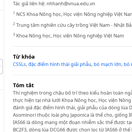
Tác giả liên hệ:
nhhanh@vnua.edu.vn
1
NCS Khoa Nông học, Học viện Nông nghiệp Việt Na
2
Trung tâm nghiên cứu cây trồng Việt Nam - Nhật Bả
3
Khoa Nông học, Học viện Nông nghiệp Việt Nam
Từ khóa
CSSLs
,
đặc điểm hình thái giải phẫu
,
bó mạch lớn
,
bó 
Tóm tắt
Thí nghiệm trong chậu bố trí theo kiểu hoàn toàn ngẫ
thực hiện tại nhà lưới Khoa Nông học, Học viện Nôn
đánh giá đặc điểm hình thái, giải phẫu của dòng lúa 
Asominori thuộc loài phụ Japonica là thể cho, giống I
IAS66 là dòng mang một đoạn nhiễm sắc thể được tạo 
BC2F3, dòng lúa DCG66 được chọn lọc từ IAS66 ở thế h