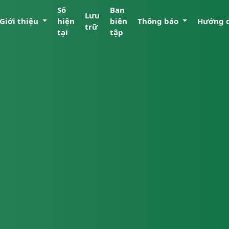
Số
Ban
Lưu
Giới thiệu
hiện
biên
Thông báo
Hướng 
trữ
tại
tập