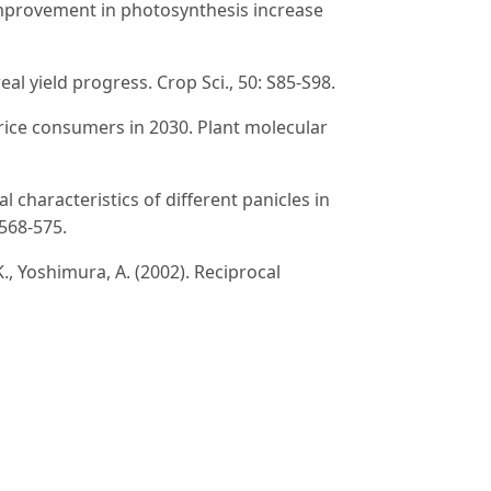
an improvement in photosynthesis increase
al yield progress. Crop Sci., 50: S85-S98.
on rice consumers in 2030. Plant molecular
 characteristics of different panicles in
 568-575.
K., Yoshimura, A. (2002). Reciprocal
m Japonica and Indica Cross of Rice
. C. (1992). Development of vascular bundles
 to panicle characteristics in rice. Korean
., Xu, H., Tang, L., Chen, W. (2016).