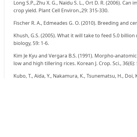
Long S.P.,.Zhu X. G., Naidu S. L., Ort D. R. (2006). C
crop yield. Plant Cell Environ.,29: 315-330.
Fischer R. A., Edmeades G. O. (2010). Breeding and cere
Khush, G.S. (2005). What it will take to feed 5.0 billi
biology, 59: 1-6.
Kim Je Kyu and Vergara B.S. (1991). Morpho-anatomical
low and high tillering rices. Korean J. Crop. Sci., 36(6):
Kubo, T., Aida, Y., Nakamura, K., Tsunematsu, H., Doi, 
Chromosome Segment Substitution Series Derived fro
(Oryza sativa L.). Breeding Science, 52: 319-325.
Lee, D. J., Benito, S.V., Oscar, B.Z., Kim, B. K., Chae, J
in the peduncle of different tillers and its relationship
Journal of Crop Science, 37: 155-165.
Liu, T., Bi, W., Zhang, J., Cui, Y., Yan, Z., Wang, Y., Fei, C