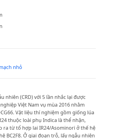
m
n
mạch nhỏ
u nhiên (CRD) với 5 lần nhắc lại được
g nghiệp Việt Nam vụ mùa 2016 nhằm
DCG66. Vật liệu thí nghiệm gồm giống lúa
R24 thuộc loài phụ Indica là thể nhận,
ra từ tổ hợp lai IR24/Asominori ở thế hệ
ệ BC2F8. Ở giai đoạn trỗ, lấy ngẫu nhiên