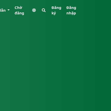
Chờ
Đăng
Đăng
dẫn
đăng
ký
nhập