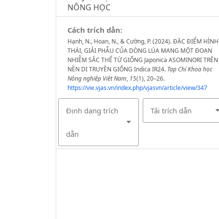
NÔNG HỌC
Cách trích dẫn:
Hạnh, N., Hoan, N., & Cường, P. (2024). ĐẶC ĐIỂM HÌNH
THÁI, GIẢI PHẪU CỦA DÒNG LÚA MANG MỘT ĐOẠN
NHIỄM SẮC THỂ TỪ GIỐNG Japonica ASOMINORI TRÊN
NỀN DI TRUYỀN GIỐNG Indica IR24.
Tạp Chí Khoa học
Nông nghiệp Việt Nam
,
15
(1), 20–26.
https://vie.vjas.vn/index.php/vjasvn/article/view/347
Định dạng trích
Tải trích dẫn
dẫn