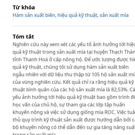
Từ khóa
Hàm sản xuất biên
,
hiệu quả kỹ thuật
,
sản xuất mía
Tóm tắt
Nghiên cứu này xem xét các yếu tố ảnh hưởng tới hiệ
quả kỹ thuật trong sản xuất mía tại huyện Thạch Thà
tỉnh Thanh Hoá ở cấp nông hộ. Để ước lượng được hi
quả kỹ thuật, chúng tôi sử dụng hàm sản xuất biên
ngẫu nhiên với dữ liệu thu thập từ 105 hộ sản xuất mí
của vùng nghiên cứu. Kết quả chỉ ra rằng hiệu quả kỹ
thuật bình quân của các hộ sản xuất mía là 82,53%. C
yếu ảnh hưởng tới hiệu quả kỹ thuật bao gồm trình đ
học vấn của chủ hộ, sự tham gia các lớp tập huấn
khuyến nông và việc sử dụng giống mía ROC. Việc tu
thủ quy trình kỹ thuật sản xuất được hướng dẫn bởi 
bộ khuyến nông có thể dẫn đến sự gia tăng năng suấ
trong sản xuất mía.