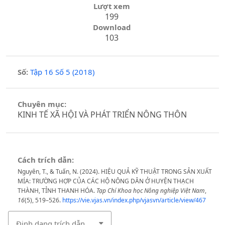
Lượt xem
199
Download
103
Số:
Tập 16 Số 5 (2018)
Chuyên mục:
KINH TẾ XÃ HỘI VÀ PHÁT TRIỂN NÔNG THÔN
Cách trích dẫn:
Nguyên, T., & Tuấn, N. (2024). HIỆU QUẢ KỸ THUẬT TRONG SẢN XUẤT
MÍA: TRƯỜNG HỢP CỦA CÁC HỘ NÔNG DÂN Ở HUYỆN THẠCH
THÀNH, TỈNH THANH HÓA.
Tạp Chí Khoa học Nông nghiệp Việt Nam
,
16
(5), 519–526.
https://vie.vjas.vn/index.php/vjasvn/article/view/467
Định dạng trích dẫn