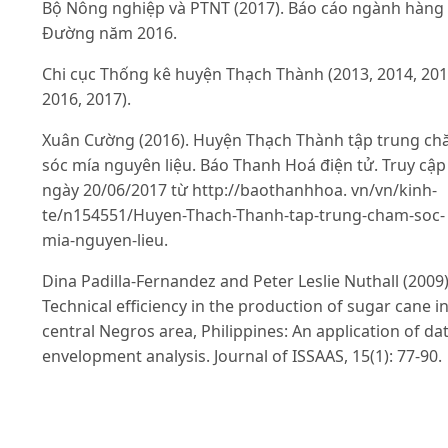
Bộ Nông nghiệp và PTNT (2017). Báo cáo ngành hàng
Đường năm 2016.
Chi cục Thống kê huyện Thạch Thành (2013, 2014, 201
2016, 2017).
Xuân Cường (2016). Huyện Thạch Thành tập trung c
sóc mía nguyên liệu. Báo Thanh Hoá điện tử. Truy cập
ngày 20/06/2017 từ http://baothanhhoa. vn/vn/kinh-
te/n154551/Huyen-Thach-Thanh-tap-trung-cham-soc-
mia-nguyen-lieu.
Dina Padilla-Fernandez and Peter Leslie Nuthall (2009)
Technical efficiency in the production of sugar cane i
central Negros area, Philippines: An application of da
envelopment analysis. Journal of ISSAAS, 15(1): 77-90.
Dlamini, J. I. Rugambisa, M. B. Masuku and A. Belete
(2010). Technical efficiency of the small scale sugarca
farmers in Swaziland: A case study of Vuvulane and B