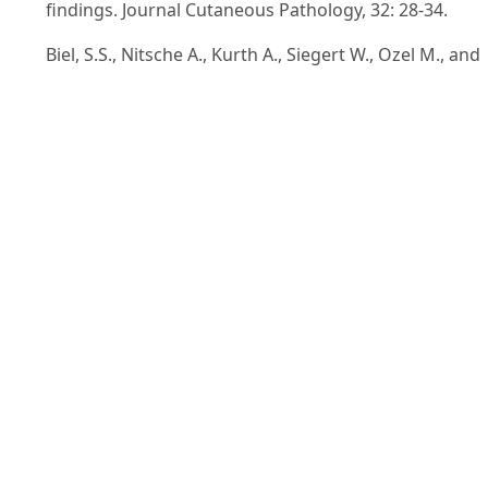
findings. Journal Cutaneous Pathology, 32: 28-34.
Biel, S.S., Nitsche A., Kurth A., Siegert W., Ozel M., and
Gelderblom H.R. (2004). Detection of human
polyomaviviruses in urine from bone marrow
transplant pateints: comparison of electron microsc
with PCR. Clinical Chemistry, 50: 306-312.
Chua, K.B., Wong E.M., Cropp B.C. and Hyatt A.D. (2007
Role of electron microscopy in Napah virus outbreak
investigation and control. Medical Journal of Malaysia
62: 139-142.
Doan, F.W., and Anderson N. (1987). Electron
microscopy in diagnostic virology: a practical guide a
atlats. Cambridge University Press, New York.
Goldsmith, C.S., and Miller S.E. (2009). Modern use of
electrom microscopy for detection of viruses. Clinical
Microbiology Reviews, 22(4): 552-563.