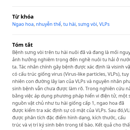
Từ khóa
Ngao hoa
,
nhuyễn thể
,
tu hài
,
sưng vòi
,
VLPs
Tóm tắt
Bệnh sưng vòi trên tu hài nuôi đã và đang là mối ngu
ảnh hưởng nghiêm trọng đến nghề nuôi tu hải ở nướ
ta. Tác nhân chính gây bệnh được xác định là visinh vậ
có cấu trúc giống virus (Virus-like particles, VLPs), tuy
nhiên con đường lây lan của VLPs và nguyên nhân ph
sinh bệnh vẫn chưa được làm rõ. Trong nghiên cứu nà
bằng việc áp dụng phương pháp hiển vi điện tử, một 
nguồn vật chủ như tu hài giống cấp 1, ngao hoa đã
được kiểm tra xác định sự có mặt của VLPs. Sau đó,V
được phân tích đặc điểm hình dạng, kích thước, cấu
trúc và vị trí ký sinh bên trong tế bào. Kết quả cho thấ