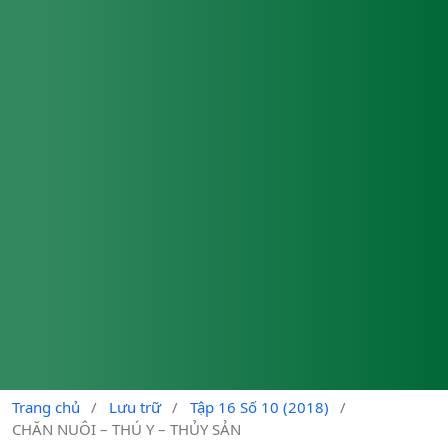
Trang chủ
/
Lưu trữ
/
Tập 16 Số 10 (2018)
/
CHĂN NUÔI – THÚ Y – THỦY SẢN