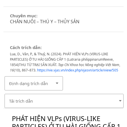
Chuyên mục:
CHĂN NUÔI – THÚ Y – THỦY SẢN
Cách trích dẫn:
Lua, D., Vân, P., & Thuỷ, N. (2024). PHÁT HIỆN VLPs (VIRUS-LIKE
PARTICLES) Ở TU HÀI GIỐNG CẤP 1 (Lutraria philippinarumReeve,
1854)THU TỪ TRẠI SẢN XUẤT.
Tạp Chí Khoa học Nông nghiệp Việt Nam
,
16
(10), 867–873.
https://vie.vjas.vn/index.php/vjasvn/article/view/505
Định dạng trích dẫn
Tải trích dẫn
PHÁT HIỆN VLPs (VIRUS-LIKE
PARTICLES) Ở TU HÀI GIỐNG CẤP 1