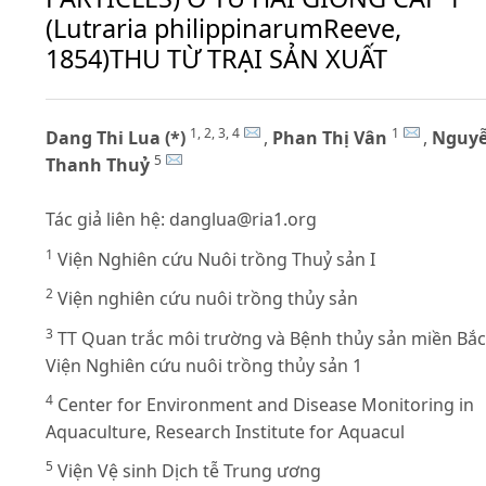
(Lutraria philippinarumReeve,
1854)THU TỪ TRẠI SẢN XUẤT
1, 2, 3, 4
1
Dang Thi Lua (*)
,
Phan Thị Vân
,
Nguy
5
Thanh Thuỷ
Tác giả liên hệ:
danglua@ria1.org
1
Viện Nghiên cứu Nuôi trồng Thuỷ sản I
2
Viện nghiên cứu nuôi trồng thủy sản
3
TT Quan trắc môi trường và Bệnh thủy sản miền Bắc
Viện Nghiên cứu nuôi trồng thủy sản 1
4
Center for Environment and Disease Monitoring in
Aquaculture, Research Institute for Aquacul
5
Viện Vệ sinh Dịch tễ Trung ương