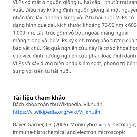
VLPs có mặt ở nguồn giống tu hài cấp 1 thutừ trại sả
xuất. Điều này khẳng định nguồn giống là một nguyê
nhân làm lây lanbệnh sưng vòi ở tu hài nuôi. VLPs có
dạng hình que dài, kích thước khoảng 70-90 nm x 600
1.000 nm, cấu trúc gồm vỏ bọc ngoài, màng ngoài,
màng trong và lõi. VLPs ký sinh trong bào tương của 
bào vật chủ. Kết quả nghiên cứu này là cơ sở khoa họ
cho việc định hướng nghiên cứu phân loại, định danh
VLPs và xây dựng biện pháp kiểm soát, phòng trị bện
sưng vòi trên tu hài nuôi.
Tài liệu tham khảo
Bách khoa toàn thưWikipedia. Vikhuẩn.
https://vi.wikipedia.org/wiki/Vi_khuẩn
.
Bayer-Garner, I.B. (2005). Monkeybox virus: histologic,
immune-histochemical and electron microscopic