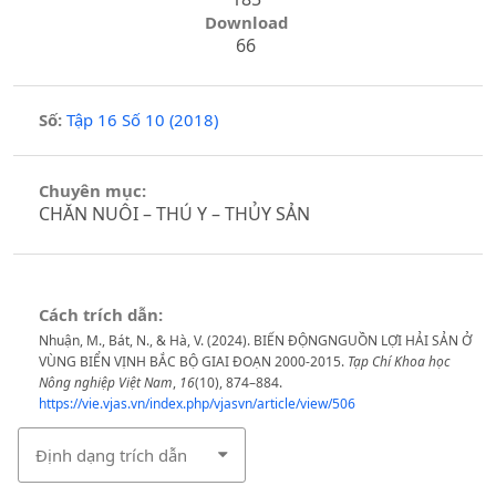
Download
66
Số:
Tập 16 Số 10 (2018)
Chuyên mục:
CHĂN NUÔI – THÚ Y – THỦY SẢN
Cách trích dẫn:
Nhuận, M., Bát, N., & Hà, V. (2024). BIẾN ĐỘNGNGUỒN LỢI HẢI SẢN Ở
VÙNG BIỂN VỊNH BẮC BỘ GIAI ĐOẠN 2000-2015.
Tạp Chí Khoa học
Nông nghiệp Việt Nam
,
16
(10), 874–884.
https://vie.vjas.vn/index.php/vjasvn/article/view/506
Định dạng trích dẫn