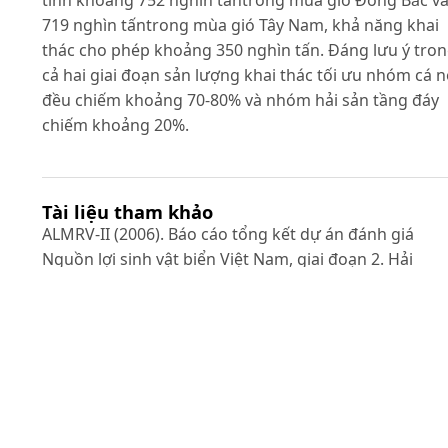
tính khoảng 752 nghìn tấntrong mùa gió Đông Bắc v
719 nghìn tấntrong mùa gió Tây Nam, khả năng khai
thác cho phép khoảng 350 nghìn tấn. Đáng lưu ý tro
cả hai giai đoạn sản lượng khai thác tối ưu nhóm cá n
đều chiếm khoảng 70-80% và nhóm hải sản tầng đáy
chiếm khoảng 20%.
Tài liệu tham khảo
ALMRV-II (2006). Báo cáo tổng kết dự án đánh giá
Nguồn lợi sinh vật biển Việt Nam, giai đoạn 2. Hải
Phòng, Viện Nghiên cứu Hải sản.
Bùi Đình Chung (1999). Điều tra cơ bản nguồn lợi hải
sản và điều kiện môi trường các vùng trọng điểm ph
vụ mục tiêu phát triển bền vững ngành hải sản vùng
gần bờViệt Nam. Giai đoạn I: Vùng Tây vịnh Bắc Bộ. B
cáo khoa học. Viện Nghiên cứu Hải sản.