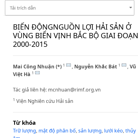
Tải trích dẫn
BIẾN ĐỘNGNGUỒN LỢI HẢI SẢN Ở
VÙNG BIỂN VỊNH BẮC BỘ GIAI ĐOẠ
2000-2015
1
1
Mai Công Nhuận (*)
,
Nguyễn Khắc Bát
,
Vũ
1
Việt Hà
Tác giả liên hệ:
mcnhuan@rimf.org.vn
1
Viện Nghiên cứu Hải sản
Từ khóa
Trữ lượng
,
mật độ phân bố
,
sản lượng
,
lưới kéo
,
thủy