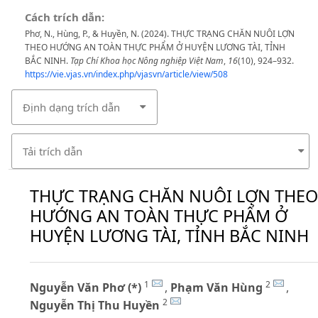
Cách trích dẫn:
Phơ, N., Hùng, P., & Huyền, N. (2024). THỰC TRẠNG CHĂN NUÔI LỢN
THEO HƯỚNG AN TOÀN THỰC PHẨM Ở HUYỆN LƯƠNG TÀI, TỈNH
BẮC NINH.
Tạp Chí Khoa học Nông nghiệp Việt Nam
,
16
(10), 924–932.
https://vie.vjas.vn/index.php/vjasvn/article/view/508
Định dạng trích dẫn
Tải trích dẫn
THỰC TRẠNG CHĂN NUÔI LỢN THEO
HƯỚNG AN TOÀN THỰC PHẨM Ở
HUYỆN LƯƠNG TÀI, TỈNH BẮC NINH
1
2
Nguyễn Văn Phơ (*)
,
Phạm Văn Hùng
,
2
Nguyễn Thị Thu Huyền