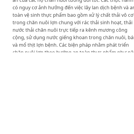
ăn của các hộ chăn nuôi tương đối tốt. Các thực hành
có nguy cơ ảnh hưởng đến việc lây lan dịch bệnh và a
toàn vệ sinh thực phẩm bao gồm xử lý chất thải vô cơ
trong chăn nuôi lợn chung với rác thải sinh hoạt, thải
nước thải chăn nuôi trực tiếp ra kênh mương công
cộng, sử dụng nước giếng khoan trong chăn nuôi, bá
và mổ thịt lợn bệnh. Các biện pháp nhằm phát triển
chăn nuôi lợn theo hướng an toàn thực phẩm như n
cao nhận thức của người dân về xử lý rác thải chăn
nuôi, kiểm tra và nâng cao chất lượng nguồn nước và
thay đổi hành vi ứng xử với lợn bệnh cũng đã được đề
xuất.
Tài liệu tham khảo
Lapar, L., Toan, N. and Staal, S. (2010). The pork value
chain in Vietnam: Emerging trends and implications f
smallholder competitiveness and chain efficiency.