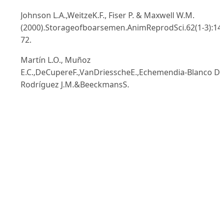
Johnson L.A.,WeitzeK.F., Fiser P. & Maxwell W.M.
(2000).Storageofboarsemen.AnimReprodSci.62(1-3):1
72.
Martín L.O., Muñoz
E.C.,DeCupereF.,VanDriesscheE.,Echemendia-Blanco D.
Rodríguez J.M.&BeeckmansS.
(2010).Bacterialcontaminationofboarsemenaffectsthel
4):95-104.
NesciS.,SpinaciM.,GaleatiG.,NerozziC.,PagliaraniA.,Alg
(2020).Spermfunctionandmitochondrialactivity:Anin
88.
Nguyen
Q.T.,WallnerU.,SchmickeM.,WaberskiD.&HenningH.
(2016).Energymetabolicstateinhypothermicallystored
PaulenzH.,GrevleI.,TverdalA.,HofmoP.&BergK.A.