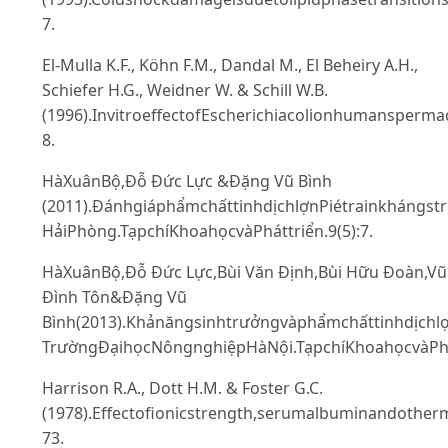
7.
El-Mulla K.F., Köhn F.M., Dandal M., El Beheiry A.H.,
Schiefer H.G., Weidner W. & Schill W.B.
(1996).InvitroeffectofEscherichiacolionhumansperma
8.
HàXuânBộ,Đỗ Đức Lực &Đặng Vũ Bình
(2011).ĐánhgiáphẩmchấttinhdịchlợnPiétrainkhángst
HảiPhòng.TạpchíKhoahọcvàPháttriển.9(5):7.
HàXuânBộ,Đỗ Đức Lực,Bùi Văn Định,Bùi Hữu Đoàn,Vũ
Đình Tôn&Đặng Vũ
Bình(2013).Khảnăngsinhtrưởngvàphẩmchấttinhdịchl
TrườngĐạihọcNôngnghiệpHàNội.TạpchíKhoahọcvàPhát
Harrison R.A., Dott H.M. & Foster G.C.
(1978).Effectofionicstrength,serumalbuminandothe
73.