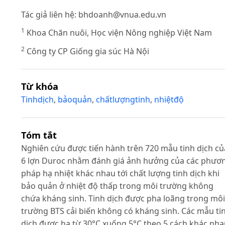
Tác giả liên hệ:
bhdoanh@vnua.edu.vn
1
Khoa Chăn nuôi, Học viện Nông nghiệp Việt Nam
2
Công ty CP Giống gia súc Hà Nội
Từ khóa
Tinhdịch
,
bảoquản
,
chấtlượngtinh
,
nhiệtđộ
Tóm tắt
Nghiên cứu được tiến hành trên 720 mẫu tinh dịch củ
6 lợn Duroc nhằm đánh giá ảnh hưởng của các phươ
pháp hạ nhiệt khác nhau tới chất lượng tinh dịch khi
bảo quản ở nhiệt độ thấp trong môi trường không
chứa kháng sinh. Tinh dịch được pha loãng trong môi
trường BTS cải biến không có kháng sinh. Các mẫu ti
dịch được hạ từ 30°C xuống 5°C theo 5 cách khác nh