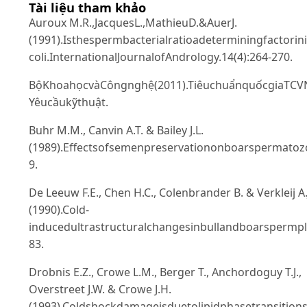
Tài liệu tham khảo
Auroux M.R.,JacquesL.,MathieuD.&AuerJ.
(1991).Isthespermbacterialratioadeterminingfactori
coli.InternationalJournalofAndrology.14(4):264-270.
BộKhoahọcvàCôngnghệ(2011).TiêuchuẩnquốcgiaTCVN
Yêucầukỹthuật.
Buhr M.M., Canvin A.T. & Bailey J.L.
(1989).Effectsofsemenpreservationonboarspermato
9.
De Leeuw F.E., Chen H.C., Colenbrander B. & Verkleij A.
(1990).Cold-
inducedultrastructuralchangesinbullandboarspermp
83.
Drobnis E.Z., Crowe L.M., Berger T., Anchordoguy T.J.,
Overstreet J.W. & Crowe J.H.
(1993).Coldshockdamageisduetolipidphasetransition