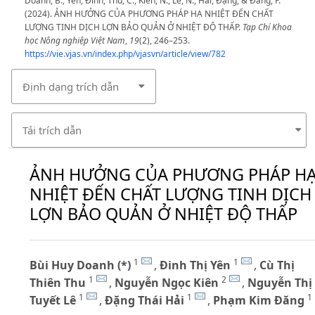
Doanh, B., Yên, Đinh, Thu, C., Kiên, N., Lê, N., Hải, Đặng, & Đăng, P.
(2024). ẢNH HƯỞNG CỦA PHƯƠNG PHÁP HẠ NHIỆT ĐẾN CHẤT
LƯỢNG TINH DỊCH LỢN BẢO QUẢN Ở NHIỆT ĐỘ THẤP.
Tạp Chí Khoa
học Nông nghiệp Việt Nam
,
19
(2), 246–253.
https://vie.vjas.vn/index.php/vjasvn/article/view/782
Định dạng trích dẫn
Tải trích dẫn
ẢNH HƯỞNG CỦA PHƯƠNG PHÁP H
NHIỆT ĐẾN CHẤT LƯỢNG TINH DỊCH
LỢN BẢO QUẢN Ở NHIỆT ĐỘ THẤP
1
1
Bùi Huy Doanh (*)
,
Đinh Thị Yên
,
Cù Thị
1
2
Thiên Thu
,
Nguyễn Ngọc Kiên
,
Nguyễn Thị
1
1
1
Tuyết Lê
,
Đặng Thái Hải
,
Phạm Kim Đăng