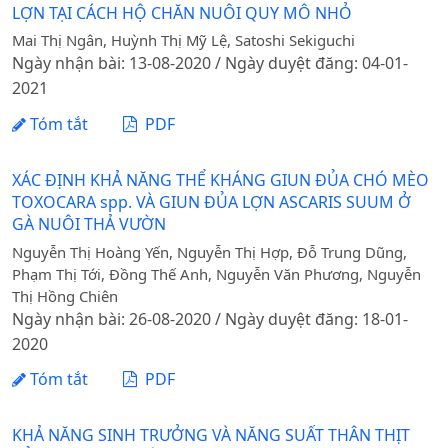
LỢN TẠI CÁCH HỘ CHĂN NUÔI QUY MÔ NHỎ
Mai Thị Ngân, Huỳnh Thị Mỹ Lệ, Satoshi Sekiguchi
Ngày nhận bài: 13-08-2020 / Ngày duyệt đăng: 04-01-
2021
Tóm tắt
PDF
XÁC ĐỊNH KHẢ NĂNG THỂ KHÁNG GIUN ĐỦA CHÓ MÈO
TOXOCARA spp. VÀ GIUN ĐỦA LỢN ASCARIS SUUM Ở
GÀ NUÔI THẢ VƯỜN
Nguyễn Thị Hoàng Yến, Nguyễn Thị Hợp, Đỗ Trung Dũng,
Phạm Thị Tới, Đồng Thế Anh, Nguyễn Văn Phương, Nguyễn
Thị Hồng Chiên
Ngày nhận bài: 26-08-2020 / Ngày duyệt đăng: 18-01-
2020
Tóm tắt
PDF
KHẢ NĂNG SINH TRƯỞNG VÀ NĂNG SUẤT THÂN THỊT