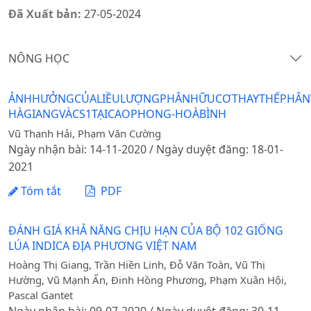
Đã Xuất bản:
27-05-2024
NÔNG HỌC
ẢNHHƯỞNGCỦALIỀULƯỢNGPHÂNHỮUCƠTHAYTHẾPHÂNV
HÀGIANGVÀCS1TẠICAOPHONG-HOÀBÌNH
Vũ Thanh Hải, Phạm Văn Cường
Ngày nhận bài: 14-11-2020 / Ngày duyệt đăng: 18-01-
2021
Tóm tắt
PDF
ĐÁNH GIÁ KHẢ NĂNG CHỊU HẠN CỦA BỘ 102 GIỐNG
LÚA INDICA ĐỊA PHƯƠNG VIỆT NAM
Hoàng Thị Giang, Trần Hiền Linh, Đỗ Văn Toàn, Vũ Thị
Hường, Vũ Mạnh Ấn, Đinh Hồng Phương, Phạm Xuân Hội,
Pascal Gantet