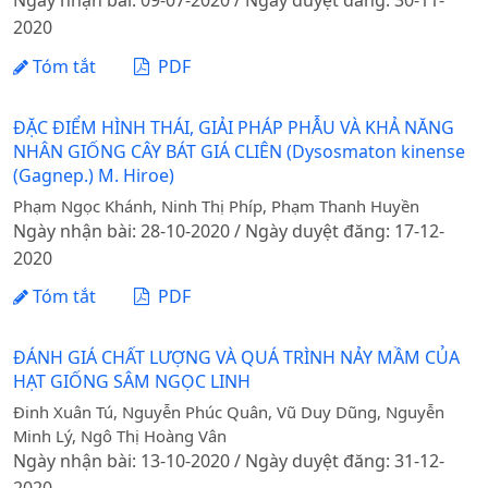
Ngày nhận bài: 09-07-2020 / Ngày duyệt đăng: 30-11-
2020
Tóm tắt
PDF
ĐẶC ĐIỂM HÌNH THÁI, GIẢI PHÁP PHẪU VÀ KHẢ NĂNG
NHÂN GIỐNG CÂY BÁT GIÁ CLIÊN (Dysosmaton kinense
(Gagnep.) M. Hiroe)
Phạm Ngọc Khánh, Ninh Thị Phíp, Phạm Thanh Huyền
Ngày nhận bài: 28-10-2020 / Ngày duyệt đăng: 17-12-
2020
Tóm tắt
PDF
ĐÁNH GIÁ CHẤT LƯỢNG VÀ QUÁ TRÌNH NẢY MẦM CỦA
HẠT GIỐNG SÂM NGỌC LINH
Đinh Xuân Tú, Nguyễn Phúc Quân, Vũ Duy Dũng, Nguyễn
Minh Lý, Ngô Thị Hoàng Vân
Ngày nhận bài: 13-10-2020 / Ngày duyệt đăng: 31-12-