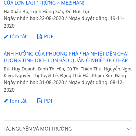
CỦA LỢN LAI F1 (RỪNG × MEISHAN)
Hà Xuân Bộ, Trịnh Hồng Sơn, Đỗ Đức Lực
Ngày nhận bài: 22-08-2020 / Ngày duyệt đăng: 19-11-
2020
Tóm tắt
PDF
ẢNH HƯỞNG CỦA PHƯƠNG PHÁP HẠ NHIỆT ĐẾN CHẤT
LƯỢNG TINH DỊCH LỢN BẢO QUẢN Ở NHIỆT ĐỘ THẤP
Bùi Huy Doanh, Đinh Thị Yên, Cù Thị Thiên Thu, Nguyễn Ngọc
Kiên, Nguyễn Thị Tuyết Lê, Đặng Thái Hải, Phạm Kim Đăng
Ngày nhận bài: 31-08-2020 / Ngày duyệt đăng: 08-12-
2020
Tóm tắt
PDF
TÀI NGUYÊN VÀ MÔI TRƯỜNG