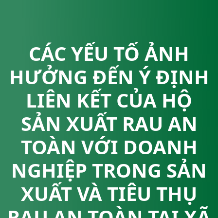
CÁC YẾU TỐ ẢNH
HƯỞNG ĐẾN Ý ĐỊNH
LIÊN KẾT CỦA HỘ
SẢN XUẤT RAU AN
TOÀN VỚI DOANH
NGHIỆP TRONG SẢN
XUẤT VÀ TIÊU THỤ
RAU AN TOÀN TẠI XÃ