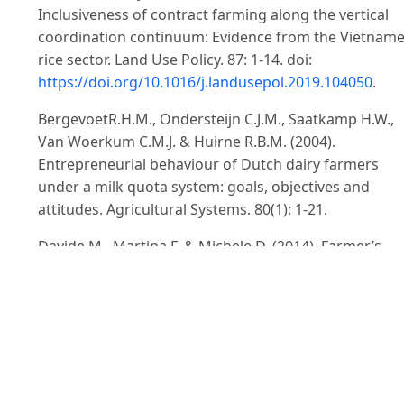
Inclusiveness of contract farming along the vertical
coordination continuum: Evidence from the Vietnam
rice sector. Land Use Policy. 87: 1-14. doi:
https://doi.org/10.1016/j.landusepol.2019.104050
.
BergevoetR.H.M., Ondersteijn C.J.M., Saatkamp H.W.,
Van Woerkum C.M.J. & Huirne R.B.M. (2004).
Entrepreneurial behaviour of Dutch dairy farmers
under a milk quota system: goals, objectives and
attitudes. Agricultural Systems. 80(1): 1-21.
Davide M., Martina F. & Michele D. (2014). Farmer’s
motivation to adopt sustainable agricultural practices
Bio-based and Applied Economics. 4(2): 125-147. ISSN
2280-6180.
Đỗ Quang Giám & Trần Quang Trung (2013). Tác độn
của các mô hình kết nối nông dân với thị trường đến
thu nhập của hộ chăn nuôi lợn thịt ở khu vực miền nú