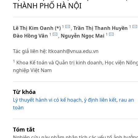
THÀNH PHỐ HÀ NỘI
1
1
Lê Thị Kim Oanh (*)
,
Trần Thị Thanh Huyền
1
1
Đào Hồng Vân
,
Nguyễn Ngọc Mai
Tác giả liên hệ:
ltkoanh@vnua.edu.vn
1
Khoa Kế toán và Quản trị kinh doanh, Học viện Nôn
nghiệp Việt Nam
Từ khóa
Lý thuyết hành vi có kế hoạch
,
ý định liên kết
,
rau an
toàn
Tóm tắt
Nghiên cứu này nhằm phân tích các yếu tố ảnh hưởn