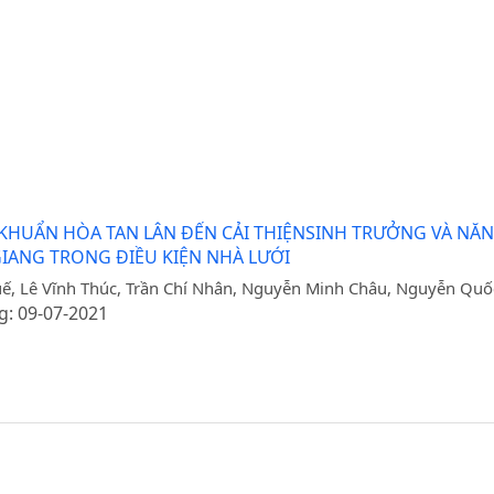
 KHUẨN HÒA TAN LÂN ĐẾN CẢI THIỆNSINH TRƯỞNG VÀ NĂN
GIANG TRONG ĐIỀU KIỆN NHÀ LƯỚI
ế, Lê Vĩnh Thúc, Trần Chí Nhân, Nguyễn Minh Châu, Nguyễn Qu
g: 09-07-2021