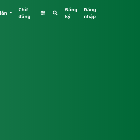
Chờ
Đăng
Đăng
dẫn
đăng
ký
nhập