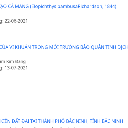
O CÁ MĂNG (Elopichthys bambusaRichardson, 1844)
g: 22-06-2021
N CỦA VI KHUẨN TRONG MÔI TRƯỜNG BẢO QUẢN TINH DỊC
Phạm Kim Đăng
g: 13-07-2021
 KIỆN ĐẤT ĐAI TẠI THÀNH PHỐ BẮC NINH, TỈNH BẮC NINH