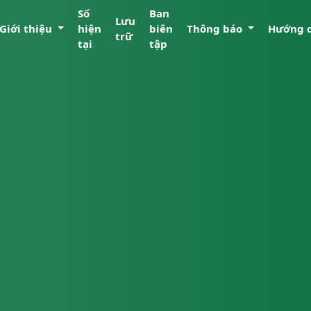
Số
Ban
Lưu
Giới thiệu
hiện
biên
Thông báo
Hướng 
trữ
tại
tập