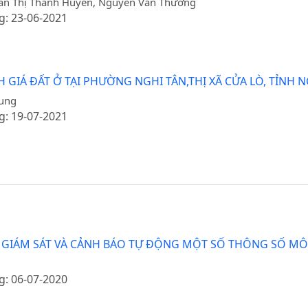
n Thị Thanh Huyền, Nguyễn Văn Thường
g: 23-06-2021
IÁ ĐẤT Ở TẠI PHƯỜNG NGHI TÂN,THỊ XÃ CỬA LÒ, TỈNH 
rung
g: 19-07-2021
NG GIÁM SÁT VÀ CẢNH BÁO TỰ ĐỘNG MỘT SỐ THÔNG SỐ M
g: 06-07-2020