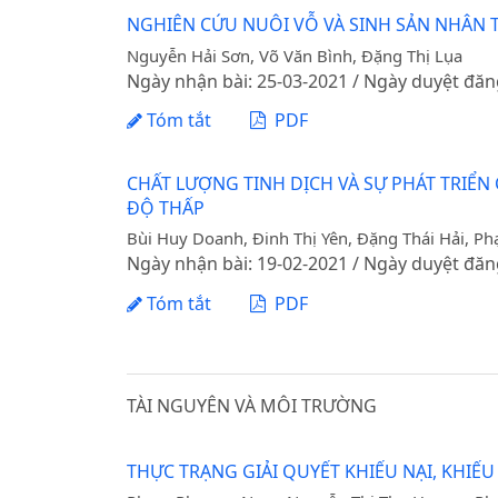
NGHIÊN CỨU NUÔI VỖ VÀ SINH SẢN NHÂN TẠ
Nguyễn Hải Sơn, Võ Văn Bình, Đặng Thị Lụa
Ngày nhận bài: 25-03-2021 / Ngày duyệt đăn
Tóm tắt
PDF
CHẤT LƯỢNG TINH DỊCH VÀ SỰ PHÁT TRIỂ
ĐỘ THẤP
Bùi Huy Doanh, Đinh Thị Yên, Đặng Thái Hải, 
Ngày nhận bài: 19-02-2021 / Ngày duyệt đăn
Tóm tắt
PDF
TÀI NGUYÊN VÀ MÔI TRƯỜNG
THỰC TRẠNG GIẢI QUYẾT KHIẾU NẠI, KHIẾU