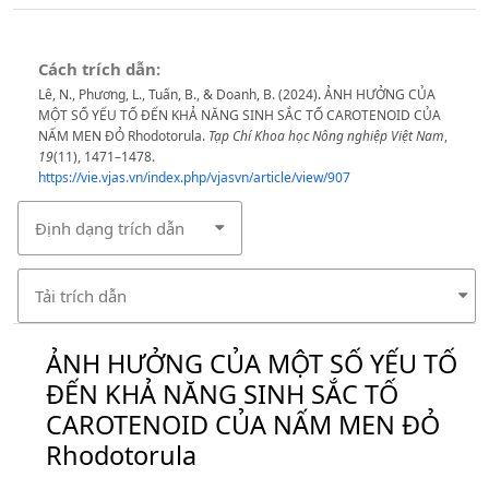
Cách trích dẫn:
Lê, N., Phương, L., Tuấn, B., & Doanh, B. (2024). ẢNH HƯỞNG CỦA
MỘT SỐ YẾU TỐ ĐẾN KHẢ NĂNG SINH SẮC TỐ CAROTENOID CỦA
NẤM MEN ĐỎ Rhodotorula.
Tạp Chí Khoa học Nông nghiệp Việt Nam
,
19
(11), 1471–1478.
https://vie.vjas.vn/index.php/vjasvn/article/view/907
Định dạng trích dẫn
Tải trích dẫn
ẢNH HƯỞNG CỦA MỘT SỐ YẾU TỐ
ĐẾN KHẢ NĂNG SINH SẮC TỐ
CAROTENOID CỦA NẤM MEN ĐỎ
Rhodotorula