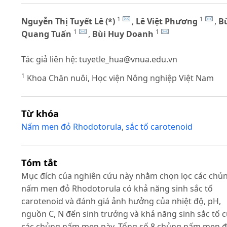
1
1
Nguyễn Thị Tuyết Lê (*)
,
Lê Việt Phương
,
B
1
1
Quang Tuấn
,
Bùi Huy Doanh
Tác giả liên hệ:
tuyetle_hua@vnua.edu.vn
1
Khoa Chăn nuôi, Học viện Nông nghiệp Việt Nam
Từ khóa
Nấm men đỏ Rhodotorula
,
sắc tố carotenoid
Tóm tắt
Mục đích của nghiên cứu này nhằm chọn lọc các chủ
nấm men đỏ Rhodotorula có khả năng sinh sắc tố
carotenoid và đánh giá ảnh hưởng của nhiệt độ, pH,
nguồn C, N đến sinh trưởng và khả năng sinh sắc tố 
các chủng nấm men này. Tổng số 8 chủng nấm men 