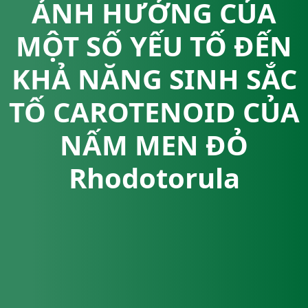
ẢNH HƯỞNG CỦA
MỘT SỐ YẾU TỐ ĐẾN
KHẢ NĂNG SINH SẮC
TỐ CAROTENOID CỦA
NẤM MEN ĐỎ
Rhodotorula