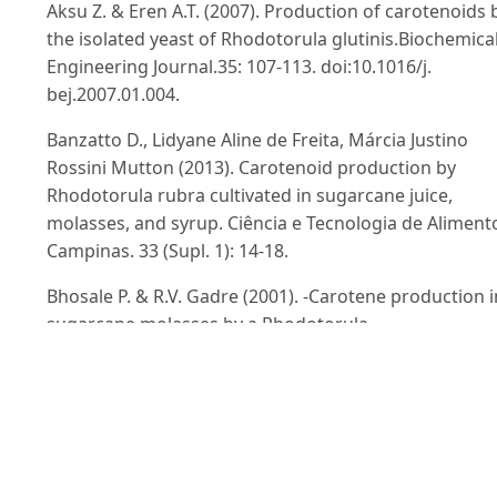
Aksu Z. & Eren A.T. (2007). Production of carotenoids 
the isolated yeast of Rhodotorula glutinis.Biochemica
Engineering Journal.35: 107-113. doi:10.1016/j.
bej.2007.01.004.
Banzatto D., Lidyane Aline de Freita, Márcia Justino
Rossini Mutton (2013). Carotenoid production by
Rhodotorula rubra cultivated in sugarcane juice,
molasses, and syrup. Ciência e Tecnologia de Aliment
Campinas. 33 (Supl. 1): 14-18.
Bhosale P. & R.V. Gadre (2001). -Carotene production i
sugarcane molasses by a Rhodotorula
glutinismutant.Journal of Industrial Microbiology &
Biotechnology. 26: 327-332.
Costa I., Martelli H.L., de Silva I.M. & Pomeroy D. (1987)
Production of -carotene by
aRhodotorulastrain.BiotechnologyLetter. 9: 373-375.