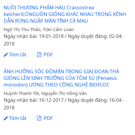
NUÔI THƯƠNG PHẨM HÀU Crassostrea
belcheriCÓNGUỒN GIỐNG KHÁC NHAU TRONG KÊNH
DẪN RỪNG NGẬP MẶN TỈNH CÀ MAU
Ngô Thị Thu Thảo, Trần Cẩm Loan
Ngày nhận bài: 19-01-2018 / Ngày duyệt đăng: 02-04-
2018
Tóm tắt
PDF
ẢNH HƯỞNG SỐC ĐỘMẶN TRONG GIAI ĐOẠN THẢ
GIỐNG LÊN SINH TRƯỞNG CỦA TÔM SÚ (Penaeus
monodon) ƯƠNG THEO CÔNG NGHỆ BIOFLOC
Huỳnh Thanh Tới, Nguyễn Thị Hồng Vân
Ngày nhận bài: 16-12-2017 / Ngày duyệt đăng: 16-04-
2018
Tóm tắt
PDF