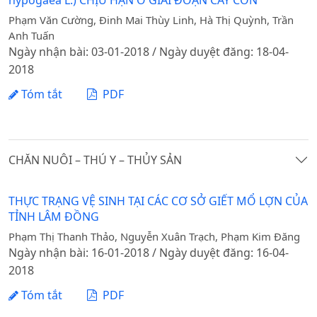
hypogaea L.) CHỊU HẠN Ở GIAI ĐOẠN CÂY CON
Phạm Văn Cường, Đinh Mai Thùy Linh, Hà Thị Quỳnh, Trần
Anh Tuấn
Ngày nhận bài: 03-01-2018 / Ngày duyệt đăng: 18-04-
2018
Tóm tắt
PDF
CHĂN NUÔI – THÚ Y – THỦY SẢN
THỰC TRẠNG VỆ SINH TẠI CÁC CƠ SỞ GIẾT MỔ LỢN CỦA
TỈNH LÂM ĐỒNG
Phạm Thị Thanh Thảo, Nguyễn Xuân Trạch, Phạm Kim Đăng
Ngày nhận bài: 16-01-2018 / Ngày duyệt đăng: 16-04-
2018
Tóm tắt
PDF