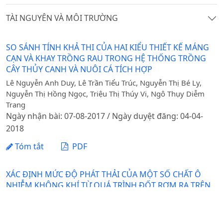
TÀI NGUYÊN VÀ MÔI TRƯỜNG
SO SÁNH TÍNH KHẢ THI CỦA HAI KIỂU THIẾT KẾ MÁNG
CẠN VÀ KHAY TRỒNG RAU TRONG HỆ THỐNG TRỒNG
CÂY THỦY CANH VÀ NUÔI CÁ TÍCH HỢP
Lê Nguyễn Anh Duy, Lê Trần Tiểu Trúc, Nguyễn Thị Bé Ly,
Nguyễn Thị Hồng Ngọc, Triệu Thị Thúy Vi, Ngô Thụy Diễm
Trang
Ngày nhận bài: 07-08-2017 / Ngày duyệt đăng: 04-04-
2018
Tóm tắt
PDF
XÁC ĐỊNH MỨC ĐỘ PHÁT THẢI CỦA MỘT SỐ CHẤT Ô
NHIỄM KHÔNG KHÍ TỪ QUÁ TRÌNH ĐỐT RƠM RẠ TRÊN
ĐỒNG RUỘNG TẠI GIA LÂM, HÀ NỘI
Phạm Châu Thuỳ, Đỗ Thị Mai, Nghiêm Trung Dũng
Ngày nhận bài: 09-02-2018 / Ngày duyệt đăng: 10-04-