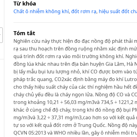
Từ khóa
Chất ô nhiễm không khí
,
đốt rơm rạ
,
hiệu suất đốt ch
Tóm tắt
Nghiên cứu này thực hiện đo đạc nồng độ phát thải m
rạ sau thu hoạch trên đồng ruộng nhằm xác định mứ
quá trình đốt rơm rạ vào môi trường không khí. Nghi
đồng lúa khác nhau trên địa bàn huyện Gia Lâm, Hà N
bị lấy mẫu bụi lưu lượng nhỏ, khí CO được bơm vào t
pháp trắc quang, CO2xác định bằng máy đo khí Lutro
cho thấy hiệu suất cháy của các thí nghiệm hầu hết đều
cháy chủ yếu đều là cháy ngọn lửa. Nồng độ CO và C
trong khoảng 10,21 ÷ 56,03 mg/m3và 734,5 ÷ 1221,2
khác ở cùng chế độ cháy, trong khi đó nồng độ bụi P
mg/m3và 3,22 ÷ 37,31 mg/m3,cao hơn so với kết quả 
tự so với kết quả đốt rơm ở Trung Quốc. Nồng độ này
QCVN 05:2013 và WHO nhiều lần, gây ô nhiễm môi tr