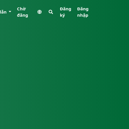
Chờ
Đăng
Đăng
dẫn
đăng
ký
nhập