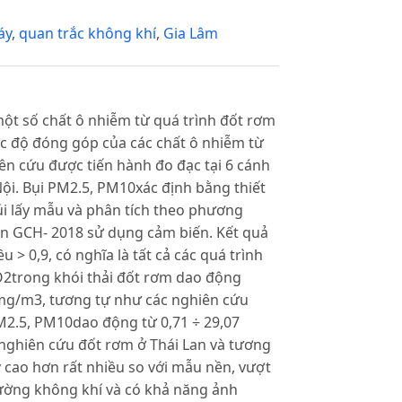
áy
,
quan trắc không khí
,
Gia Lâm
ột số chất ô nhiễm từ quá trình đốt rơm
c độ đóng góp của các chất ô nhiễm từ
ên cứu được tiến hành đo đạc tại 6 cánh
ội. Bụi PM2.5, PM10xác định bằng thiết
úi lấy mẫu và phân tích theo phương
n GCH- 2018 sử dụng cảm biến. Kết quả
 > 0,9, có nghĩa là tất cả các quá trình
O2trong khói thải đốt rơm dao động
 mg/m3, tương tự như các nghiên cứu
M2.5, PM10dao động từ 0,71 ÷ 29,07
nghiên cứu đốt rơm ở Thái Lan và tương
 cao hơn rất nhiều so với mẫu nền, vượt
ường không khí và có khả năng ảnh