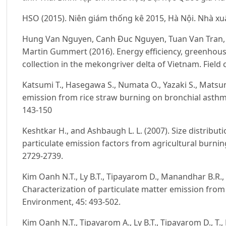
HSO (2015). Niên giám thống kê 2015, Hà Nội. Nhà xu
Hung Van Nguyen, Canh Đuc Nguyen, Tuan Van Tran,
Martin Gummert (2016). Energy efficiency, greenhouse
collection in the mekongriver delta of Vietnam. Field 
Katsumi T., Hasegawa S., Numata O., Yazaki S., Matsun
emission from rice straw burning on bronchial asthma 
143-150
Keshtkar H., and Ashbaugh L. L. (2007). Size distribu
particulate emission factors from agricultural burni
2729-2739.
Kim Oanh N.T., Ly B.T., Tipayarom D., Manandhar B.R., P
Characterization of particulate matter emission from
Environment, 45: 493-502.
Kim Oanh N.T., Tipayarom A., Ly B.T., Tipayarom D., T.