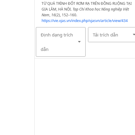
TỪ QUÁ TRÌNH ĐỐT RƠM RẠ TRÊN ĐỒNG RUỘNG TẠI
GIA LÂM, HÀ NỘI.
Tạp Chí Khoa học Nông nghiệp Việt
Nam
,
16
(2), 152–160.
https://vie.vjas.vn/index.php/vjasvn/article/view/434
Định dạng trích
Tải trích dẫn
dẫn