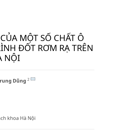
 CỦA MỘT SỐ CHẤT Ô
ÌNH ĐỐT RƠM RẠ TRÊN
À NỘI
2
rung Dũng
ách khoa Hà Nội