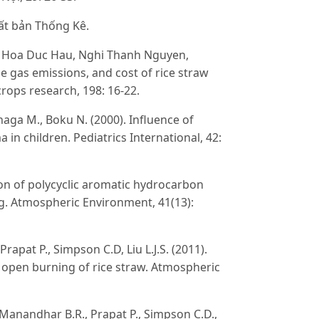
ất bản Thống Kê.
 Hoa Duc Hau, Nghi Thanh Nguyen,
 gas emissions, and cost of rice straw
crops research, 198: 16-22.
aga M., Boku N. (2000). Influence of
in children. Pediatrics International, 42:
tion of polycyclic aromatic hydrocarbon
ng. Atmospheric Environment, 41(13):
rapat P., Simpson C.D, Liu L.J.S. (2011).
 open burning of rice straw. Atmospheric
, Manandhar B.R., Prapat P., Simpson C.D.,