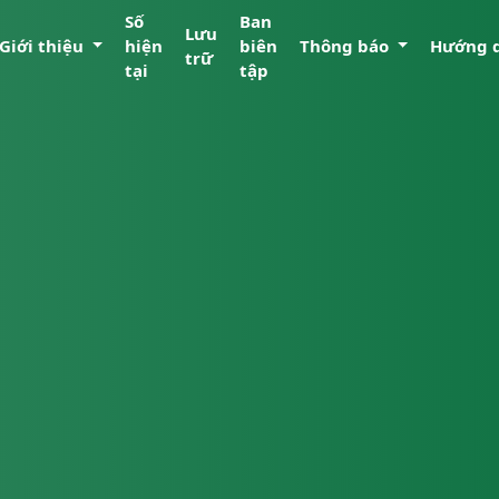
Số
Ban
Lưu
Giới thiệu
hiện
biên
Thông báo
Hướng 
trữ
tại
tập