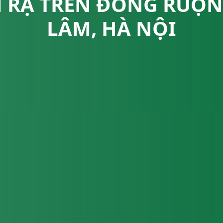
 RẠ TRÊN ĐỒNG RUỘNG
LÂM, HÀ NỘI