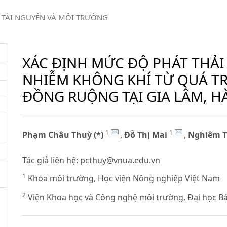
TÀI NGUYÊN VÀ MÔI TRƯỜNG
XÁC ĐỊNH MỨC ĐỘ PHÁT THẢI
NHIỄM KHÔNG KHÍ TỪ QUÁ TR
ĐỒNG RUỘNG TẠI GIA LÂM, H
1
1
Phạm Châu Thuỳ (*)
,
Đỗ Thị Mai
,
Nghiêm T
Tác giả liên hệ:
pcthuy@vnua.edu.vn
1
Khoa môi trường, Học viện Nông nghiệp Việt Nam
2
Viện Khoa học và Công nghệ môi trường, Đại học B