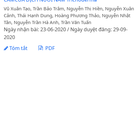
Vũ Xuân Tạo, Trần Bảo Trâm, Nguyễn Thị Hiền, Nguyễn Xuân
Cảnh, Thái Hạnh Dung, Hoàng Phương Thảo, Nguyễn Nhật
Tân, Nguyễn Trần Hà Anh, Trần Văn Tuấn
Ngày nhận bài: 23-06-2020 / Ngày duyệt đăng: 29-09-
2020
Tóm tắt
PDF
SÀNG LỌC XẠ KHUẨN Actinomycestes sp. CÓ KHẢ NĂNG
ĐỐI KHÁNG VỚI NẤM GÂY BỆNH KHÔ VẰN LÚA
Rhzoctonia solani
Nguyễn Hoài Nam, Nguyễn Minh Trang, Đặng Phú Hoàng,
Nguyễn Văn Hùng, Nguyễn Xuân Cảnh, Tống Văn Hải,
Nguyễn Đức Bách
Ngày nhận bài: 10-05-2015 / Ngày duyệt đăng: 01-12-
2015
Tóm tắt
PDF
ĐẶC ĐIỂM SINH HỌC CỦA BỆNH CHỔI RỒNG SẮN TẠI
ĐỒNG NAI NĂM 2011-2013
Nguyễn Đức Thành, Mai Văn Quân, Ngô Gia Bôn, Nguyễn