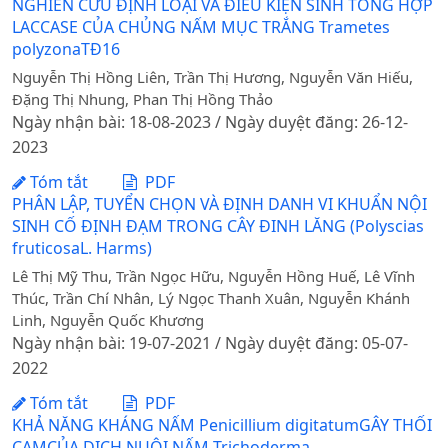
NGHIÊN CỨU ĐỊNH LOẠI VÀ ĐIỀU KIỆN SINH TỔNG HỢP
LACCASE CỦA CHỦNG NẤM MỤC TRẮNG Trametes
polyzonaTĐ16
Nguyễn Thị Hồng Liên, Trần Thị Hương, Nguyễn Văn Hiếu,
Đặng Thị Nhung, Phan Thị Hồng Thảo
Ngày nhận bài: 18-08-2023 / Ngày duyệt đăng: 26-12-
2023
Tóm tắt
PDF
PHÂN LẬP, TUYỂN CHỌN VÀ ĐỊNH DANH VI KHUẨN NỘI
SINH CỐ ĐỊNH ĐẠM TRONG CÂY ĐINH LĂNG (Polyscias
fruticosaL. Harms)
Lê Thị Mỹ Thu, Trần Ngọc Hữu, Nguyễn Hồng Huế, Lê Vĩnh
Thúc, Trần Chí Nhân, Lý Ngọc Thanh Xuân, Nguyễn Khánh
Linh, Nguyễn Quốc Khương
Ngày nhận bài: 19-07-2021 / Ngày duyệt đăng: 05-07-
2022
Tóm tắt
PDF
KHẢ NĂNG KHÁNG NẤM Penicillium digitatumGÂY THỐI
CAMCỦA DỊCH NUÔI NẤM Trichoderma