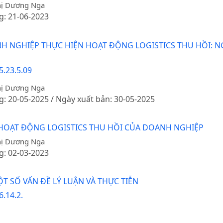
hị Dương Nga
g: 21-06-2023
H NGHIỆP THỰC HIỆN HOẠT ĐỘNG LOGISTICS THU HỒI: N
5.23.5.09
hị Dương Nga
g: 20-05-2025 / Ngày xuất bản: 30-05-2025
HOẠT ĐỘNG LOGISTICS THU HỒI CỦA DOANH NGHIỆP
hị Dương Nga
g: 02-03-2023
T SỐ VẤN ĐỀ LÝ LUẬN VÀ THỰC TIỄN
.14.2.