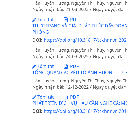
Hàn Huyền Hương, Nguyễn Thị Thủy, Nguyễn T
Ngày nhận bài: 21-03-2023 / Ngày duyệt đăn
Tóm tắt
PDF
THỰC TRẠNG VÀ GIẢI PHÁP THÚC ĐẨY DOAN
PHÒNG
DOI:
https://doi.org/10.31817/tckhnnvn.202
Hàn Huyền Hương, Nguyễn Thị Thủy, Nguyễn T
Ngày nhận bài: 24-03-2025 / Ngày duyệt đăn
Tóm tắt
PDF
TỔNG QUAN CÁC YẾU TỐ ẢNH HƯỞNG TỚI 
Hàn Huyền Hương, Nguyễn Thị Thủy, Nguyễn T
Ngày nhận bài: 12-12-2022 / Ngày duyệt đăn
Tóm tắt
PDF
PHÁT TRIỂN DỊCH VỤ HẬU CẦN NGHỀ CÁ: MỘ
DOI:
https://doi.org/10.31817/tckhnnvn.2016
Đào Xuân Thắng, Nguyễn Phượng Lê