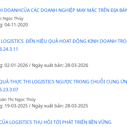
NH DOANHCỦA CÁC DOANH NGHIỆP MAY MẶC TRÊN ĐỊA BÀN
hị Ngọc Thúy
g: 04-11-2020
 LOGISTICS ĐẾN HIỆU QUẢ HOẠT ĐỘNG KINH DOANH TR
6.24.3.11
g: 02-01-2026 / Ngày xuất bản: 28-03-2026
QUẢ THỰC THI LOGISTICS NGƯỢC TRONG CHUỖI CUNG ỨNG
5.23.3.07
oàn Thị Ngọc Thúy
g: 19-03-2025 / Ngày xuất bản: 28-03-2025
A LOGISTICS THU HỒI TỚI PHÁT TRIỂN BỀN VỮNG