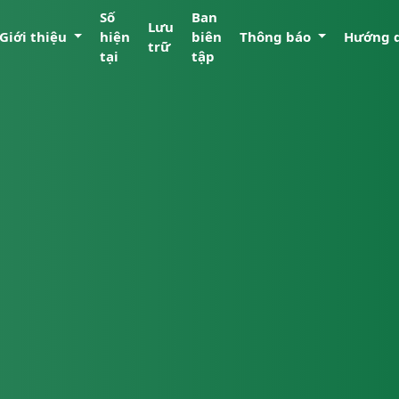
Số
Ban
Lưu
Giới thiệu
hiện
biên
Thông báo
Hướng 
trữ
tại
tập