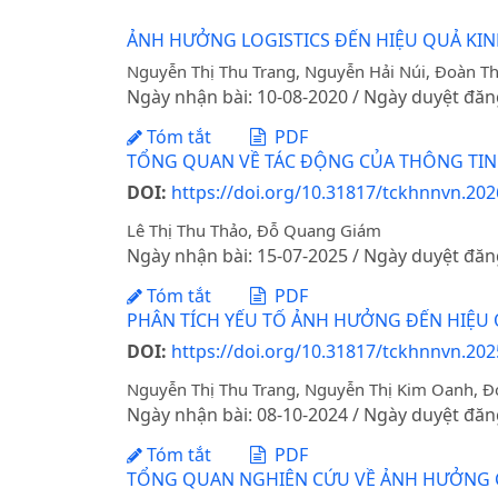
ẢNH HƯỞNG LOGISTICS ĐẾN HIỆU QUẢ KI
Nguyễn Thị Thu Trang, Nguyễn Hải Núi, Đoàn T
Ngày nhận bài: 10-08-2020 / Ngày duyệt đăn
Tóm tắt
PDF
TỔNG QUAN VỀ TÁC ĐỘNG CỦA THÔNG TIN
DOI:
https://doi.org/10.31817/tckhnnvn.202
Lê Thị Thu Thảo, Đỗ Quang Giám
Ngày nhận bài: 15-07-2025 / Ngày duyệt đăn
Tóm tắt
PDF
PHÂN TÍCH YẾU TỐ ẢNH HƯỞNG ĐẾN HIỆU 
DOI:
https://doi.org/10.31817/tckhnnvn.202
Nguyễn Thị Thu Trang, Nguyễn Thị Kim Oanh, Đ
Ngày nhận bài: 08-10-2024 / Ngày duyệt đăn
Tóm tắt
PDF
TỔNG QUAN NGHIÊN CỨU VỀ ẢNH HƯỞNG CỦ