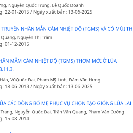
ưng, Nguyễn Quốc Trung, Lê Quốc Doanh
g: 22-01-2015 / Ngày xuất bản: 13-06-2025
I TRUYỀN NHÂN MẪN CẢM NHIỆT ĐỘ (TGMS) VÀ CÓ MÙI T
n Quang, Nguyễn Thị Trâm
g: 01-12-2015
HÂN MẪM CẢM NHIỆT ĐỘ (TGMS) THƠM MỚI Ở LÚA
.11.3.
 Hảo, VũQuốc Đại, Phạm Mỹ Linh, Đàm Văn Hưng
g: 18-06-2013 / Ngày xuất bản: 13-06-2025
CỦA CÁC DÒNG BỐ MẸ PHỤC VỤ CHỌN TẠO GIỐNG LÚA LAI
 Trang, Nguyễn Quốc Đại, Trần Văn Quang, Phạm Văn Cường
g: 15-08-2014