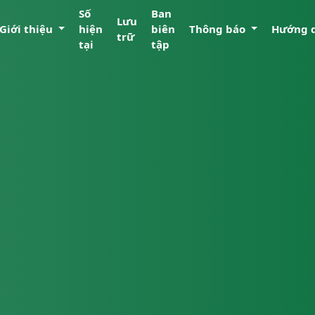
Số
Ban
Lưu
Giới thiệu
hiện
biên
Thông báo
Hướng 
trữ
tại
tập