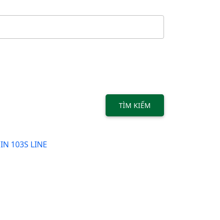
TÌM KIẾM
N 103S LINE