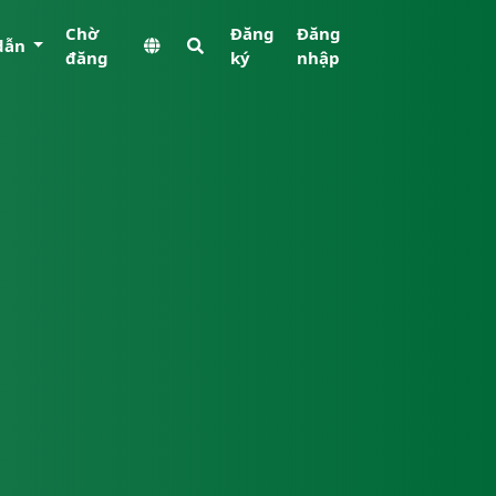
Chờ
Đăng
Đăng
dẫn
đăng
ký
nhập