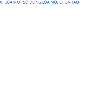
ỢP CỦA MỘT SỐ DÒNG LÚA MỚI CHỌN TẠO
.12.8.
ệ, Nguyễn Thị Huệ, Nguyễn Văn Hoan
g: 20-11-2014 / Ngày xuất bản: 06-08-2025
.10.1.
ời, Trần Văn Quang, Vũ Thị Bích Ngọc, Nguyễn Thị Trâm
g: 17-02-2012 / Ngày xuất bản: 13-06-2025
T LƯỢNG CAO VN20 CHO CÁC TỈNH PHÍA BẮC VIỆT NAM
Kim Dung, Trần Thị Huyền
g: 23-04-2020