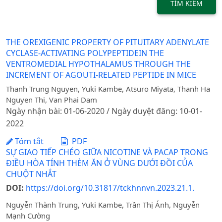
TÌM KIẾM
THE OREXIGENIC PROPERTY OF PITUITARY ADENYLATE
CYCLASE-ACTIVATING POLYPEPTIDEIN THE
VENTROMEDIAL HYPOTHALAMUS THROUGH THE
INCREMENT OF AGOUTI-RELATED PEPTIDE IN MICE
Thanh Trung Nguyen, Yuki Kambe, Atsuro Miyata, Thanh Ha
Nguyen Thi, Van Phai Dam
Ngày nhận bài: 01-06-2020 / Ngày duyệt đăng: 10-01-
2022
Tóm tắt
PDF
SỰ GIAO TIẾP CHÉO GIỮA NICOTINE VÀ PACAP TRONG
ĐIỀU HÒA TÍNH THÈM ĂN Ở VÙNG DƯỚI ĐỒI CỦA
CHUỘT NHẮT
DOI:
https://doi.org/10.31817/tckhnnvn.2023.21.1.
Nguyễn Thành Trung, Yuki Kambe, Trần Thị Ánh, Nguyễn
Mạnh Cường