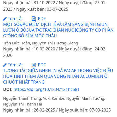
Ngày nhận bài: 31-10-2022 / Ngày duyệt đăng: 27-01-
2023 / Ngày xuất bản: 03-07-2025
Tóm tắt
PDF
MỘT SỐĐẶC ĐIỂM DỊCH TỄVÀ LÂM SÀNG BỆNH GIUN
LƯƠN Ở BÒSỮA TẠI TRẠI CHĂN NUÔICÔNG TY CỔ PHẦN
GIỐNG BÒ SỮA MỘC CHÂU
Trần Đức Hoàn, Nguyễn Thị Hương Giang
Ngày nhận bài: 10-02-2020 / Ngày duyệt đăng: 24-02-
2020
Tóm tắt
PDF
TƯƠNG TÁC GIỮA GHRELIN VÀ PACAP TRONG VIỆC ĐIỀU
HÒA TÍNH THÈM ĂN QUA VÙNG NHÂN ACCUMBEN Ở
CHUỘT NHẮT TRẮNG
DOI:
https://doi.org/10.1234/121hc581
Nguyễn Thành Trung, Yuki Kambe, Nguyễn Mạnh Tường,
Nguyễn Thị Thanh Hà
Ngày nhận bài: 26-02-2025 / Ngày xuất bản: 07-03-2025