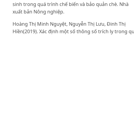
sinh trong quá trình chế biến và bảo quản chè. Nhà
xuất bản Nông nghiệp.
Hoàng Thị Minh Nguyệt, Nguyễn Thị Lưu, Đinh Thị
Hiền(2019). Xác định một số thông số trích ly trong q
trình sản xuất sản phẩm bột chè xanh - lá sen hòa tan
Tạp chí Khoa học Công nghệ Nông nghiệp. 107(10): 91
98.
Huỳnh Hữu Thành (2006). Nghiên cứu quy trình chế
biến chè hòa tan bằng phương pháp sấy thăng hoa.
Luận văn Thạc sỹ chuyên ngành Công nghệ sinh học.
Trường Đại học Nông lâm Thành phố Hồ Chí Minh.
Nakachi Kel, Kazue Imai & Kenji Suga (1997).
Epidemiological Evidence for Prevention of Cancer a
Cardiovascular Disease by Drinking Green Tea,
Department of Epidemiology, Saitama Cancer, Center
research institute: 818 Komuro, Ina, Saitama 362, Japa