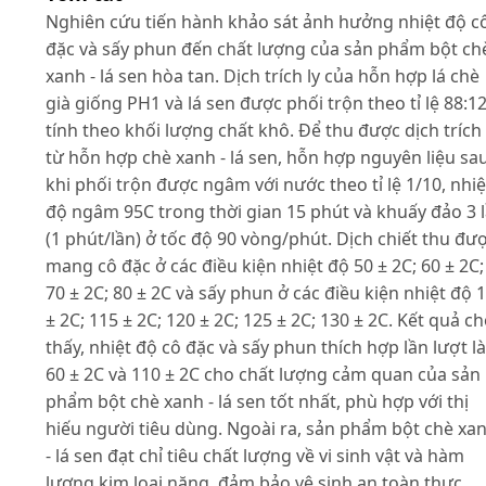
Nghiên cứu tiến hành khảo sát ảnh hưởng nhiệt độ c
đặc và sấy phun đến chất lượng của sản phẩm bột ch
xanh - lá sen hòa tan. Dịch trích ly của hỗn hợp lá chè
già giống PH1 và lá sen được phối trộn theo tỉ lệ 88:1
tính theo khối lượng chất khô. Để thu được dịch trích 
từ hỗn hợp chè xanh - lá sen, hỗn hợp nguyên liệu sa
khi phối trộn được ngâm với nước theo tỉ lệ 1/10, nhiệ
độ ngâm 95C trong thời gian 15 phút và khuấy đảo 3 
(1 phút/lần) ở tốc độ 90 vòng/phút. Dịch chiết thu đư
mang cô đặc ở các điều kiện nhiệt độ 50 ± 2C; 60 ± 2C;
70 ± 2C; 80 ± 2C và sấy phun ở các điều kiện nhiệt độ 
± 2C; 115 ± 2C; 120 ± 2C; 125 ± 2C; 130 ± 2C. Kết quả c
thấy, nhiệt độ cô đặc và sấy phun thích hợp lần lượt là
60 ± 2C và 110 ± 2C cho chất lượng cảm quan của sản
phẩm bột chè xanh - lá sen tốt nhất, phù hợp với thị
hiếu người tiêu dùng. Ngoài ra, sản phẩm bột chè xa
- lá sen đạt chỉ tiêu chất lượng về vi sinh vật và hàm
lượng kim loại nặng, đảm bảo vệ sinh an toàn thực