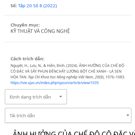
Số:
Tập 20 Số 8 (2022)
Chuyên mục:
KỸ THUẬT VÀ CÔNG NGHỆ
Cách trích dẫn:
Nguyệt, H., Lưu, N., & Hiền, Đinh. (2024). ẢNH HƯỞNG CỦA CHẾ ĐỘ
CÔ ĐẶC VÀ SẤY PHUN ĐẾNCHẤT LƯỢNG BỘT CHÈ XANH - LÁ SEN
HÒA TAN.
Tạp Chí Khoa học Nông nghiệp Việt Nam
,
20
(8), 1076–1083.
https://vie.vjas.vn/index.php/vjasvn/article/view/1035
Định dạng trích dẫn
Tải trích dẫn
ẢNH HƯỞNG CỦA CHẾ ĐỘ CÔ ĐẶC V