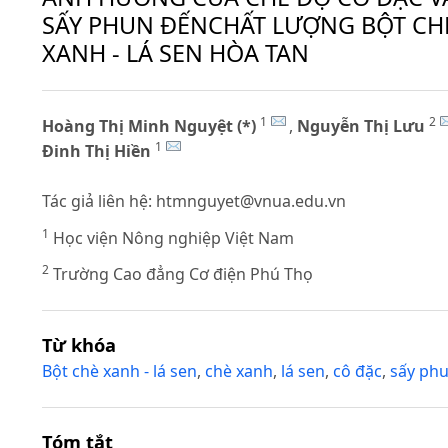
SẤY PHUN ĐẾNCHẤT LƯỢNG BỘT CH
XANH - LÁ SEN HÒA TAN
1
2
Hoàng Thị Minh Nguyệt (*)
,
Nguyễn Thị Lưu
1
Đinh Thị Hiền
Tác giả liên hệ:
htmnguyet@vnua.edu.vn
1
Học viện Nông nghiệp Việt Nam
2
Trường Cao đẳng Cơ điện Phú Thọ
Từ khóa
Bột chè xanh - lá sen
,
chè xanh
,
lá sen
,
cô đặc
,
sấy ph
Tóm tắt