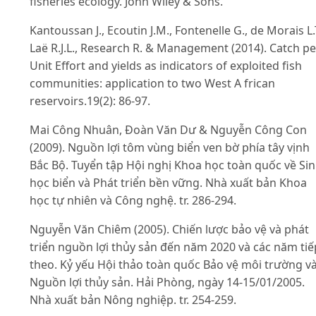
fisheries ecology. John Wiley & Sons.
Kantoussan J., Ecoutin J.M., Fontenelle G., de Morais L.T
Laë R.J.L., Research R. & Management (2014). Catch pe
Unit Effort and yields as indicators of exploited fish
communities: application to two West A frican
reservoirs.19(2): 86-97.
Mai Công Nhuân, Đoàn Văn Dư & Nguyễn Công Con
(2009). Nguồn lợi tôm vùng biển ven bờ phía tây vịnh
Bắc Bộ. Tuyển tập Hội nghị Khoa học toàn quốc về Si
học biển và Phát triển bền vững. Nhà xuất bản Khoa
học tự nhiên và Công nghệ. tr. 286-294.
Nguyễn Văn Chiêm (2005). Chiến lược bảo vệ và phát
triển nguồn lợi thủy sản đến năm 2020 và các năm tiế
theo. Kỷ yếu Hội thảo toàn quốc Bảo vệ môi trường v
Nguồn lợi thủy sản. Hải Phòng, ngày 14-15/01/2005.
Nhà xuất bản Nông nghiệp. tr. 254-259.