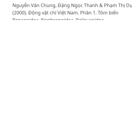
Nguyễn Văn Chung, Đặng Ngọc Thanh & Phạm Thị D
(2000). Động vật chí Việt Nam. Phần 1. Tôm biển
Penaeoidea, Nephropoidea, Palinuroidea,
Gonodactyloidea, Lysiosquilloidea, Squilloidea. Nhà x
bản Khoa học và Kỹ thuật, Hà Nội. 263tr.
Nguyễn Văn Chung & Phạm Thị Dự (1995). Danh mục
tôm biển Việt Nam. Nhà xuất bản Khoa học kỹ thuật.
Nguyễn Văn Khôi (1994). Lớp phụ Chân mái chèo
(Copepoda) vịnh Bắc Bộ. Nhà xuất bản Khoa học và Kỹ
thuật, Hà Nội.
Nguyễn Văn Khôi & Nguyễn Văn Chung (2001). ATLAS
giáp xác vùng biển Việt Nam. Trung tâm An toàn và M
trường Dầu khí. Tổng Công ty Dầu khí Việt Nam.
Nguyễn Văn Thuận & Cao Thị Thanh Hà (2008). Thành
phần loài họ tôm he (Penaeidae) ở vùng ven biển tỉnh