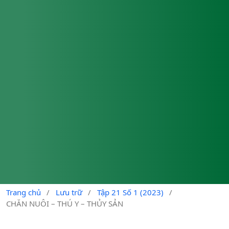
Trang chủ
/
Lưu trữ
/
Tập 21 Số 1 (2023)
/
CHĂN NUÔI – THÚ Y – THỦY SẢN