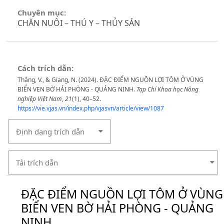
Chuyên mục:
CHĂN NUÔI – THÚ Y – THỦY SẢN
Cách trích dẫn:
Thắng, V., & Giang, N. (2024). ĐẶC ĐIỂM NGUỒN LỢI TÔM Ở VÙNG
BIỂN VEN BỜ HẢI PHÒNG - QUẢNG NINH.
Tạp Chí Khoa học Nông
nghiệp Việt Nam
,
21
(1), 40–52.
https://vie.vjas.vn/index.php/vjasvn/article/view/1087
Định dạng trích dẫn
Tải trích dẫn
ĐẶC ĐIỂM NGUỒN LỢI TÔM Ở VÙNG
BIỂN VEN BỜ HẢI PHÒNG - QUẢNG
NINH