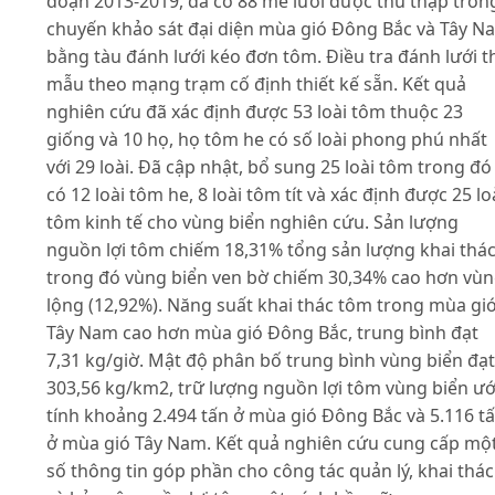
đoạn 2013-2019, đã có 88 mẻ lưới được thu thập tron
chuyến khảo sát đại diện mùa gió Đông Bắc và Tây N
bằng tàu đánh lưới kéo đơn tôm. Điều tra đánh lưới t
mẫu theo mạng trạm cố định thiết kế sẵn. Kết quả
nghiên cứu đã xác định được 53 loài tôm thuộc 23
giống và 10 họ, họ tôm he có số loài phong phú nhất
với 29 loài. Đã cập nhật, bổ sung 25 loài tôm trong đó
có 12 loài tôm he, 8 loài tôm tít và xác định được 25 lo
tôm kinh tế cho vùng biển nghiên cứu. Sản lượng
nguồn lợi tôm chiếm 18,31% tổng sản lượng khai thác
trong đó vùng biển ven bờ chiếm 30,34% cao hơn vù
lộng (12,92%). Năng suất khai thác tôm trong mùa gi
Tây Nam cao hơn mùa gió Đông Bắc, trung bình đạt
7,31 kg/giờ. Mật độ phân bố trung bình vùng biển đạt
303,56 kg/km2, trữ lượng nguồn lợi tôm vùng biển ư
tính khoảng 2.494 tấn ở mùa gió Đông Bắc và 5.116 t
ở mùa gió Tây Nam. Kết quả nghiên cứu cung cấp mộ
số thông tin góp phần cho công tác quản lý, khai thác